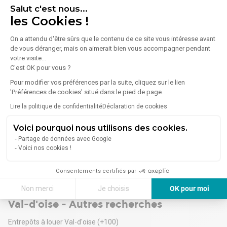
Conditions financières
Salut c'est nous...
95340 Persan
Loyer : 50 000 € HT / mois
les Cookies !
Loyer annuel : 26,42 € HT / m² / an
Lire plus
EOL vous propose à la location, à Persan (95) un terrain nu de
Taxe foncière : 15 000 € / an
On a attendu d'être sûrs que le contenu de ce site vous intéresse avant
10 000 m²
Dépôt de garantie : 150 000 €
de vous déranger, mais on aimerait bien vous accompagner pendant
Caractéristiques techniques :
Localisation stratégique
votre visite...
- Terrain nu stabilisé
8 333 €/mois
Commune de Garges-lès-Gonesse (95)
C'est OK pour vous ?
- Avec accès poids-lourd
Accès rapide aux axes structurants du nord francilien
- Possibilité de raccordement à l'eau et électricité
Pour modifier vos préférences par la suite, cliquez sur le lien
Proximité immédiate de l'aéroport CDG, zones logistiques et
Accès : A16 - D922
'Préférences de cookies' situé dans le pied de page.
bassins d'emploi
SNCF : TER - Ligne H "Persan Beaumont" à 1km
Environnement adapté aux plateformes logistiques, bases
Lire la politique de confidentialité
Déclaration de cookies
Val-d'oise - Location Terrain
Disponibilité : immédiate
opérationnelles, stockage extérieur, activités industrielles
N'hésitez pas à nous contacter pour tout renseignement
Atouts clés
Sannois
(1)
Voici pourquoi nous utilisons des cookies.
complémentaire.
Très grande surface rare à la location
Partage de données avec Google
Persan
(1)
Flexibilité d'exploitation
Voici nos cookies !
Accès PL et configuration opérationnelle immédiate
Garges-lès-Gonesse
(1)
Secteur à forte tension foncière
Consentements certifiés par
? Dossier complet, plans et conditions d'exploitation sur
Herblay-sur-Seine
(1)
demande
Non merci
Je choisis
OK pour moi
? Contactez DL Real Estate pour organiser une visite ou
Val-d'oise - Autres recherches
Axeptio consent
Plateforme de Gestion du Consentement : Personnalisez vos Options
étudier votre projet d'implantation
Entrepôts à louer Val-d'oise
(+100)
Notre plateforme vous permet d'adapter et de gérer vos paramètres de 