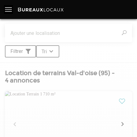
Filtrer
Tri
Location de terrains Val-d'oise (95) -
4 annonces