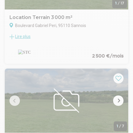
1
/
17
Location Terrain 3 000 m²
Boulevard Gabriel Peri, 95110 Sannois
Lire plus
STC vous propose à la location un terrain idéalement placé
proche de l'autoroute A86 nu permettant le stockage
extérieur de marchandises ou de véhicules à Sannois dans le
Val d'Oise.
2 500 €/mois
Autoroute A15 à 5min, Gare SNCF à 5 min à pied.
Surface partiellement bitumée
Possibilité d'avoir de l'eau et de l'électricité.
Site clos avec portail
Terrain divisible selon les besoins
Proximité gare de sannois et autoroute A15
Terrain industriel
Stockage extérieur
1
/
7