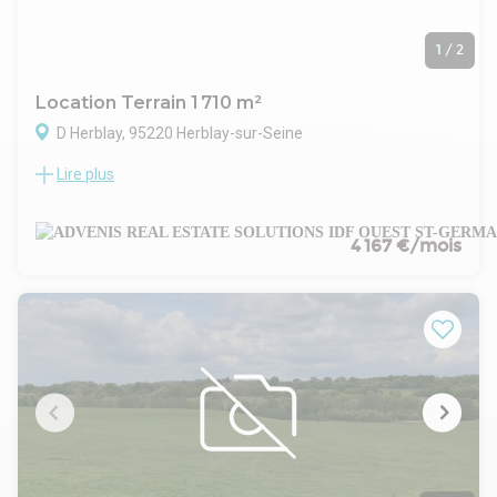
1
/
2
Location Terrain 1 710 m²
D Herblay, 95220 Herblay-sur-Seine
Lire plus
Advenis Conseil vous propose à la location un terrain nu à
usage de stockage ou de parking, idéalement situé au coeur
de la Patte d'Oie d'Herblay.
Ce foncier, parfaitement accessible, offre une solution
4 167 €/mois
fonctionnelle pour du stationnement de véhicules, du
stockage extérieur ou une base logistique légère.
Le site bénéficie d'une excellente visibilité et d'un accès
immédiat à l'autoroute A15, ainsi qu'à la proximité des axes
A115 et N184, garantissant une liaison rapide vers Paris et
l'ensemble du Val-d'Oise.
- Type de bail : Civil
- Durée : 6 ans
- Fiscalité : TVA
- Dépôt de garantie : 3 mois
- Loyers et charges : Trimestriels et d'avance