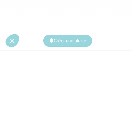
Créer une alerte
© 2026 CoStar Group
La plateforme spécialiste de l'immobilier professionnel
Ce site est protégé par reCAPTCHA et les
règles de confidentialité
ainsi que
les
conditions d'utilisation
de Google s'appliquent.
À PROPOS
Contactez-nous