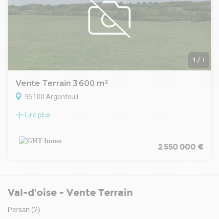
1
/
1
Vente Terrain 3 600 m²
95100 Argenteuil
Lire plus
LE CABINET GHTIMMO VOUS PROPOSE:
Un terrain nu exploitable d'une surface de 3 600 m²
Non bétonné, stabilisé en gravier
Accès gros porteur
2 550 000 €
Terrain non viabilisénGHT IMMO - 01 48 93 81 23 - Plus
d'informations sur www.ghtimmo.fr (réf. 940049862)
Val-d'oise - Vente Terrain
Persan
(2)