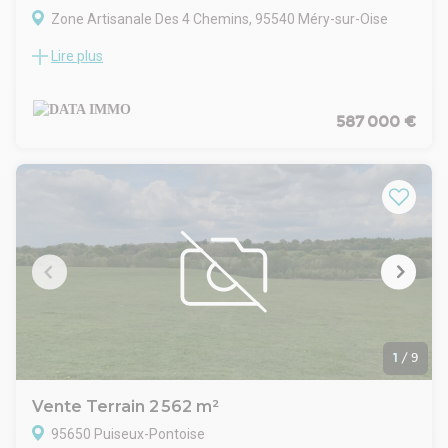
Zone Artisanale Des 4 Chemins, 95540 Méry-sur-Oise
Lire plus
DATA IMMO vous propose à Méry-sur-oise, 1842 m2 de
terrain
*RARE SUR LE SECTEUR*
Data Immo vous propose, à la vente, ce terrain d'une
587 000 €
superficie de 1842m².
Terrain pour construction d'un bâtiment indépendant à
usage d'activité/entrepôt avec bureaux, places de
stationnement, situé à Méry-sur-Oise (95).
Spécificités techniques :
- Parcelle terrain de 1 842 m²
- Hauteur libre de construction 9m
- Nombreux emplacements de parking 10
Faisabilité du projet pour une superficie totale de 1545 m2
Entrepôt, accueil, bureaux, réfectoire, sanitaires, archives,
stockage.
1
/
9
Vente Terrain 2 562 m²
95650 Puiseux-Pontoise