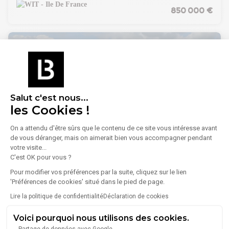
Situé dans une zone dynamique mêlant activités tertiaires et
850 000 €
commerciales.
Pour plus d'informations ou pour organiser une visite,
contactez-nous au :
01 83 83 44 38
Salut c'est nous...
les Cookies !
On a attendu d'être sûrs que le contenu de ce site vous intéresse avant
1
/
2
de vous déranger, mais on aimerait bien vous accompagner pendant
votre visite...
Vente Terrain 2 280 m²
C'est OK pour vous ?
95100 Argenteuil
Pour modifier vos préférences par la suite, cliquez sur le lien
'Préférences de cookies' situé dans le pied de page.
Lire plus
LE CABINET GHTIMMO VOUS PROPOSE:
Lire la politique de confidentialité
Déclaration de cookies
Un terrain goudronné d'une surface d'environ 2 300 m²,
comprenant :
Voici pourquoi nous utilisons des cookies.
Un bâtiment avec 450 m² d'entrepôt et environ 230 m² de
1 490 000 €