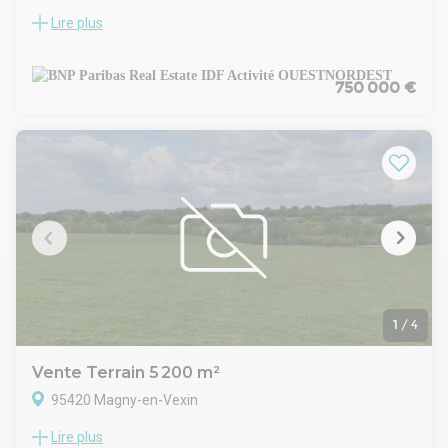
Lire plus
Puiseux-Pontoise
VENTE - Terrain
Situé à Puiseux-Pontoise, à la frontière de Cergy, proche de
l'axe routier A15, BNP PARIBAS Real Estate vous propose à
750 000 €
l'acquisition un terrain d'environ 2 562 m². Un permis de
démolir est accordé sur le bâtiment de 382 m².
Vous souhaitez une localisation première ligne pour votre
activité, ce terrain offre une visibilité commerciale de
premier ordre.
Pour plus d'informations, contactez nous.
1
/
4
Vente Terrain 5 200 m²
95420 Magny-en-Vexin
Lire plus
EOL vous propose à la vente un terrain viabilisé de 5 200 m².