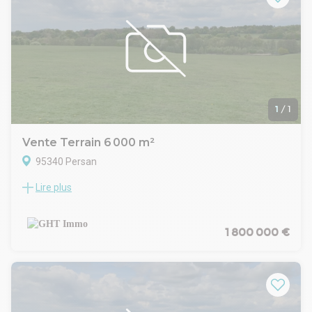
Plus d'informations sur www.ghtimmo.fr (réf. 940049052)
1
/
1
Vente Terrain 6 000 m²
95340 Persan
Lire plus
Le cabinet GHT IMMO vous propose : à Persan, un bâtiment
d'environ 1 200 m² à rénover, édifié sur une parcelle de 6 000
m².
Le site comprend également environ 4 800 m² de terrain
1 800 000 €
exploitable, entièrement goudronné, permettant des usages
extérieurs.nGHT IMMO - 01 48 93 81 23 - Plus d'informations
sur www.ghtimmo.fr (réf. 940050532)