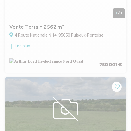
1
/
1
Vente Terrain 2 562 m²
4 Route Nationale N 14, 95650 Puiseux-Pontoise
Lire plus
Situé à Puiseux-Pontoise, ce terrain de 2 562 m² proposé à la
vente offre une occasion unique de concrétiser votre projet
professionnel. Non divisible, il se distingue par son ancien
usage d'hôtel-restaurant, avec un bâtiment existant à
750 001 €
démolir, ce qui permet d'envisager une recomposition
foncière complète et adaptée à vos besoins. Vous pouvez y
construire un bâtiment d'activité artisanale d'environ 1 000
m², parfaitement adapté aux entreprises cherchant à
s'installer ou à se développer dans un environnement
dynamique.
La situation géographique du terrain est un véritable atout,
favorisant l'implantation d'une activité artisanale grâce à la
proximité immédiate des principaux axes de transport, tels
que l'A15, ainsi qu'un accès facilité aux transports en
commun. Ce site représente une belle opportunité pour