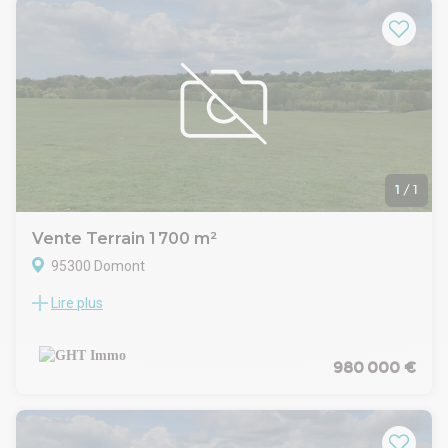
www.ghtimmo.fr (réf. 940050051)
1
/
1
Vente Terrain 1 700 m²
95300 Domont
Lire plus
Le cabinet GHT IMMO vous propose :
Sur la commune de Domont, en zone industrielle, un terrain
constructible à la vente. Situé à proximité immédiate des
axes routiers N104, N1 et A16, il bénéficie d'une excellente
980 000 €
accessibilité pour les activités industrielles et logistiques.
Le terrain fait 1 700 m² avec une possibilité de construction
et un permis purgé pour huit cellules d'activités.
Dossier complet sur demande.nGHT IMMO - 01 48 93 81 23 -