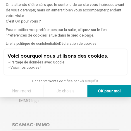
On a attendu d'être sûrs que le contenu de ce site vous intéresse avant
(33 avis)
de vous déranger, mais on aimerait bien vous accompagner pendant
votre visite...
10 Rue du Bois Savage - 91000 Évry
C'est OK pour vous ?
Bureaux
Entrepôts
Locaux d'activités
Pour modifier vos préférences par la suite, cliquez sur le lien
Locaux commerciaux
'Préférences de cookies' situé dans le pied de page.
Lire la politique de confidentialité
Déclaration de cookies
2
Annonces en ligne
à Dammarie-Les-Lys
Voici pourquoi nous utilisons des cookies.
Voir la vitrine
Partage de données avec Google
Voici nos cookies !
Consentements certifiés par
Non merci
Je choisis
OK pour moi
Axeptio consent
Plateforme de Gestion du Consentement : Personnalisez vos Options
Notre plateforme vous permet d'adapter et de gérer vos paramètres de 
SCAMAC-IMMO