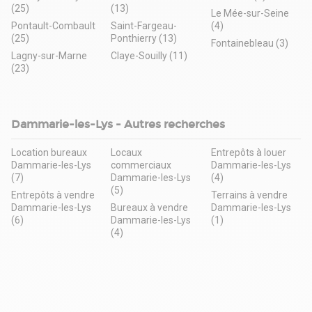
(25)
(13)
Le Mée-sur-Seine
Pontault-Combault
Saint-Fargeau-
(4)
(25)
Ponthierry (13)
Fontainebleau (3)
Lagny-sur-Marne
Claye-Souilly (11)
(23)
Dammarie-les-Lys - Autres recherches
Location bureaux
Locaux
Entrepôts à louer
Dammarie-les-Lys
commerciaux
Dammarie-les-Lys
(7)
Dammarie-les-Lys
(4)
(5)
Entrepôts à vendre
Terrains à vendre
Dammarie-les-Lys
Bureaux à vendre
Dammarie-les-Lys
(6)
Dammarie-les-Lys
(1)
(4)