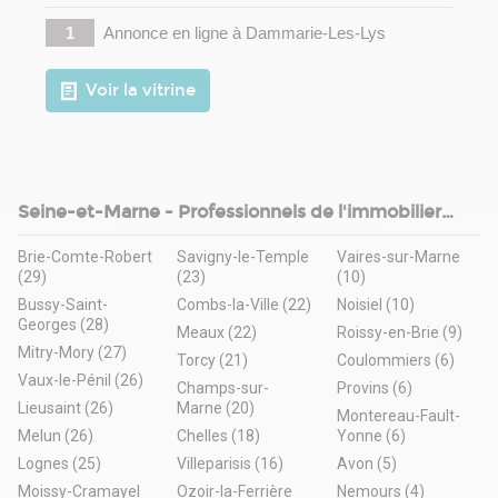
1
Annonce en ligne
à Dammarie-Les-Lys
Voir la vitrine
Seine-et-Marne - Professionnels de l'immobilier
d'entreprise
Brie-Comte-Robert
Savigny-le-Temple
Vaires-sur-Marne
(29)
(23)
(10)
Bussy-Saint-
Combs-la-Ville (22)
Noisiel (10)
Georges (28)
Meaux (22)
Roissy-en-Brie (9)
Mitry-Mory (27)
Torcy (21)
Coulommiers (6)
Vaux-le-Pénil (26)
Champs-sur-
Provins (6)
Lieusaint (26)
Marne (20)
Montereau-Fault-
Melun (26)
Chelles (18)
Yonne (6)
Lognes (25)
Villeparisis (16)
Avon (5)
Moissy-Cramayel
Ozoir-la-Ferrière
Nemours (4)