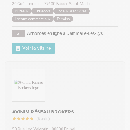
20 Gué Langlois - 77600 Bussy-Saint-Martin
Bureaux
Entrepôts
Locaux d'activités
Locaux commerciaux
Terrains
2
Annonces en ligne
à Dammarie-Les-Lys
Voir la vitrine
AVINIM RÉSEAU BROKERS
(8 avis)
50 Rue Leo Valentin - 88000 Épinal