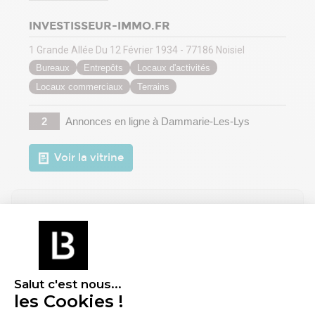
INVESTISSEUR-IMMO.FR
1 Grande Allée Du 12 Février 1934 - 77186 Noisiel
Bureaux
Entrepôts
Locaux d'activités
Locaux commerciaux
Terrains
2
Annonces en ligne
à Dammarie-Les-Lys
Voir la vitrine
Salut c'est nous...
les Cookies !
MCARRÉ CONSEIL