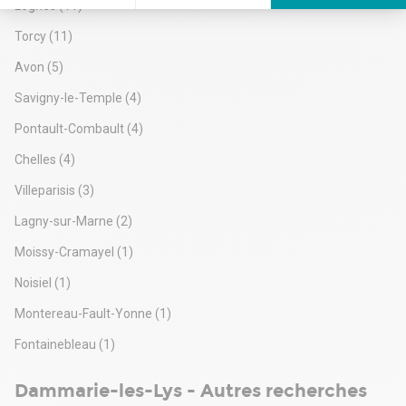
Lognes
(11)
Axeptio consent
Plateforme de Gestion du Consentement : Personnalisez vos Options
Torcy
(11)
Notre plateforme vous permet d'adapter et de gérer vos paramètres de 
Avon
(5)
Savigny-le-Temple
(4)
Pontault-Combault
(4)
Chelles
(4)
Villeparisis
(3)
Lagny-sur-Marne
(2)
Moissy-Cramayel
(1)
Noisiel
(1)
Montereau-Fault-Yonne
(1)
Fontainebleau
(1)
Dammarie-les-Lys - Autres recherches