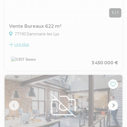
1
/
1
Vente Bureaux 622 m²
77190 Dammarie-les-Lys
Lire plus
LE CABINET GHT IMMO VOUS PROPOSE
UN IMMEUBLE DE BUREAU DE 622 M² SUR UNE PARCELLE
INDEPENDANTE DE 916M² PRES DE LA GARE DE MELUN
LOT 1 : COMPREND UN RDC + 2 ETAGES DE 546 M² 9
3 450 000 €
PARKING EN SOUS SOL + 9 PARKINGS EN EXTERIEURS
LOT 2 : UNE MEZZANINE DE 76 M² ET UN LOCAL ARCHIVE 22
M² + 2 PARKINGS EXTERIEURS
ACTUELLEMENT LOT 1 LOUE EN 3/6/9 DEPUIS 16/09/2019
LOYE PERCU 129879 €/AN
CHARGES 25000 €nGHT IMMO - 01 48 93 81 23 - Plus
d'informations sur www.ghtimmo.fr (réf. 940044774)