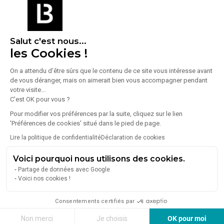
77190 Dammarie-les-Lys
Lire plus
LE CABINET GHT IMMO VOUS PROPOSE
UN PLATEAU DE BUREAU DE 140 M² 5 PARKINGS
Salut c'est nous...
ASCENSEUR SANITAIRES
les Cookies !
PROCHE DE LA GARE DE MELUN
335 000 €
POSSIBILITE DE DOUBLER LES VOLUMES
On a attendu d'être sûrs que le contenu de ce site vous intéresse avant
ACTUELLEMENT LOUE 26200 € / AN
de vous déranger, mais on aimerait bien vous accompagner pendant
nGHT IMMO - 01 48 93 81 23 - Plus d'informations sur
votre visite...
www.ghtimmo.fr (réf. 940044778)
C'est OK pour vous ?
Seine-et-Marne - Vente Bureaux
Pour modifier vos préférences par la suite, cliquez sur le lien
'Préférences de cookies' situé dans le pied de page.
Vaux-le-Pénil
(25)
Lire la politique de confidentialité
Déclaration de cookies
Melun
(25)
Voici pourquoi nous utilisons des cookies.
Bussy-Saint-Georges
(22)
Partage de données avec Google
Champs-sur-Marne
(18)
Voici nos cookies !
Lieusaint
(15)
Consentements certifiés par
Meaux
(13)
Non merci
Je choisis
OK pour moi