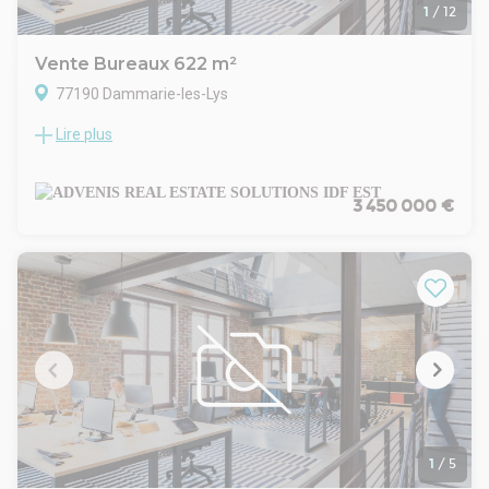
1
/
12
Vente Bureaux 622 m²
77190 Dammarie-les-Lys
Lire plus
ADVENIS CONSEIL vous propose à la vente un immeuble
indépendant de bureaux de 622 m², idéalement situé à
proximité de Melun, à la fois accessible et fonctionnel.
Actuellement loué à un établissement d'État en bail 3/6/9,
3 450 000 €
cet immeuble représente un investissement sécurisé avec
un loyer annuel de 131 955 Euros HT HC et un potentiel
locatif de 143 715 Euros HT HC.
L'immeuble s'organise sur quatre niveaux avec des surfaces
adaptées à diverses activités professionnelles : un sous-sol
de 240 m² utilisé comme parking, un rez-de-chaussée de
173 m² comprenant cuisine, salle de conférence et salle de
pause, un premier étage de 170 m² avec bureaux, sanitaires
et locaux techniques, et un deuxième étage de 171 m² avec
bureaux, salle de réunion et locaux techniques. Le R+3
vacant sous comble de 76 m² offre une opportunité
supplémentaire de location.
1
/
5
L'immeuble dispose de 18 places de stationnement (9