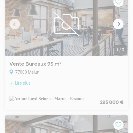
Plus d'informations sur www.ghtimmo.fr (réf. 940044764)
1
/
3
Vente Bureaux 95 m²
77000 Melun
Lire plus
Arthur Loyd 77 - 91 vous propose à proximité immédiate de
la gare de MELUN, un bâtiment en pleine propriété à usage
de bureaux. La surface développée est de 95 m² environ. La
surface parcelle de 556 m² environ est clos de murs et la
295 000 €
cours est entièrement bétonnée.
Une dépendance de 15 m² environ complète cet ensemble.
Les locaux sont en bon état d'entretien.
Honoraires à la charge de l'acquéreur : 12 500 Euros HT soit
15 000 Euros TTC en sus du prix de vente.