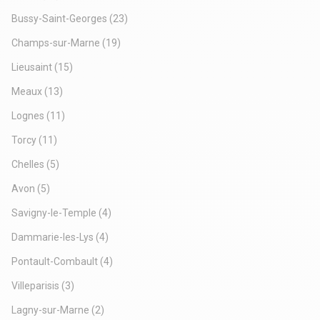
moyennant un loyer annuel de 35 000 Euros HT-HC.
Honoraires de commercialisation charge acquéreur: 5% HT
Bussy-Saint-Georges
(23)
en sus du prix de vente
Champs-sur-Marne
(19)
Prix de vente : 900.000 Euros HT
Lieusaint
(15)
Meaux
(13)
Lognes
(11)
Torcy
(11)
Chelles
(5)
Avon
(5)
Savigny-le-Temple
(4)
Dammarie-les-Lys
(4)
Pontault-Combault
(4)
Villeparisis
(3)
Lagny-sur-Marne
(2)