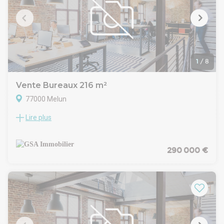
gare et du Palais de Justice, avec accès direct à l'A5, l'A6, la
RN6 et la RN105, à 48 km de Paris.
1
/
8
Vente Bureaux 216 m²
77000 Melun
Lire plus
MELUN, GSA IMMOBILIER propose à la vente un local situé en
entrée de ville.
Places de parkings.
290 000 €