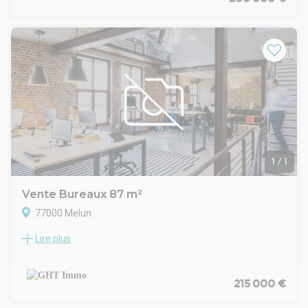
– Situé en rez-de-jardin (niveau -1 avec ascenseur)
– Calme absolu, côté cour
– Accès PMR
– Grande terrasse privative
– Deux places de parking couvertes
– Aménagé en cabinet de kinésithérapie
– Idéal pour toute activité médicale ou paramédicale
Disposition actuelle :
– Espace d'accueil– Grand plateau technique– 7 salles de
soins
– 2 toilettes (dont une aux normes PMR)
nGHT IMMO - 01 48 93 81 23 - Plus d'informations sur
1
/
1
www.ghtimmo.fr (réf. 940049189)
Vente Bureaux 87 m²
77000 Melun
Lire plus
LE CABINET GHT IMMO VOUS PROPOSE
UN BUREAU DE 87 M² 2 EME ETAGE
WC ASCENSEUR 3 PLACES DE PARKING
PROCHE CENTRE VILLE ET COMMERCES
215 000 €
DEBUT DE LOCATION 01/01/21