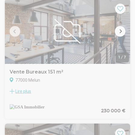
1
/
7
Vente Bureaux 151 m²
77000 Melun
Lire plus
MELUN (77), idéalement situé à proximité des axes routiers,
un local récemment aménagé pour une activité de
Kinésithérapeute avec 2 emplacements de parking en sous-
sol.
230 000 €