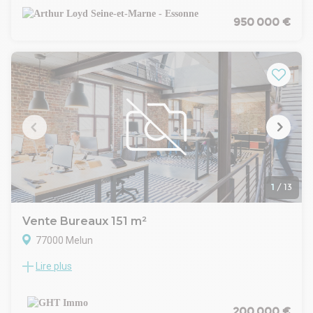
Cet immeuble est édifié sur un terrain d'environ 1500 m².
Le site offre un cadre de travail agréable.
950 000 €
Pour plus d'informations ou pour organiser une visite,
contactez-nous au 01.88.608.608
Honoraires de commercialisation 5% HT du prix de vente à la
charge de l'acquéreur .
Prix de vente : 950.000 Euros HD HH
1
/
13
Vente Bureaux 151 m²
77000 Melun
Lire plus
Le cabinet GHT IMMO vous propose à la vente un local
professionnel de 151,80 m² à Melun
(77000).
Caractéristiques :
200 000 €