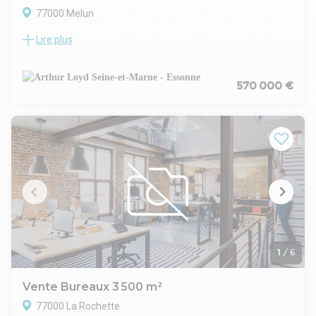
77000 Melun
Lire plus
Arthur Loyd 77-91 vous propose à la VENTE INVESTISSEUR,
un bâtiment indépendant à usage exclusif de bureaux situé à
Melun.
Idéalement situé à 950m de la gare RER/SNCF de Melun et à
570 000 €
proximité des axes autoroutiers A5.
Le bâtiment est vendu loué avec un bail commercial signé le
1er Mai 2015 générant un loyer annuel HT/HC de 48
000Euros.
Honoraires de commercialisation à la charge du Vendeur.
Taux de rentabilité à 8,4%
Prix de vente : 570.000 Euros HD
1
/
6
Vente Bureaux 3 500 m²
77000 La Rochette