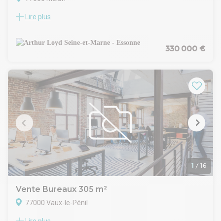
Lire plus
Arthur Loyd 77-91 vous propose à proximité du centre ville
de Melun, un plateau de bureaux cloisonnés de 176 m² situé
en rez de chaussée d'une résidence mixte (habitation et
bureaux) avec terrasses privatives. Ce bien à usage exclusif
330 000 €
de bureaux est proposé à l'acquisition.
Ce bien dispose en plus de 2 box en sous sol et de 3 places
de parking extérieur. Son emplacement proche du coeur de
ville de Melun lui confère des avantages de restauration et
de services à proximité.
Honoraires de commercialisation : 31.086 Euros TTC à la
charge de l'acquéreur en sus du prix de vente.
Charges annuelles : 4.100 Euros / an TTC
Prix de vente : 330.000 Euros HD
1
/
16
Vente Bureaux 305 m²
77000 Vaux-le-Pénil