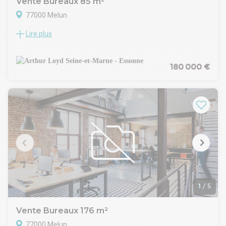
Vente Bureaux 85 m²
77000 Melun
Lire plus
Arthur Loyd 77-91 vous propose en plein centre de Melun, un
plateau de bureaux de 85 m² environ à la vente. Son
emplacement central au coeur de ville, offre une
accessibilité optimale en transports en commun, ainsi qu'un
180 000 €
accès immédiat à l'ensemble des services, commerces,
restaurants du centre.
Aménagé en plusieurs bureaux cloisonnés, ces bureaux
peuvent être directement opérationnels. Ils sont situés au
rez-de-chaussée d'un petit immeuble en copropriété.
Une place de parking en sous-sol sécurisée vient compléter
l'offre. Un parking payant se situe proche de ces bureaux.
Honoraires de commercialisation : 15 480 Euros HT à la
charge de l'acquéreur.
Charges annuelles : 2.500 Euros / an TTC
Prix de vente : 180.000 Euros HD
1
/
5
Vente Bureaux 176 m²
77000 Melun