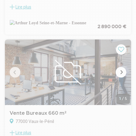
Lire plus
Arthur Loyd 77-91 vous propose à la vente un bâtiment
indépendant à usage de bureaux situé à La Rochette, loué.
La location génère un loyer annuel HT de 257 000 Euros hors
charges par an.
2 890 000 €
L'immeuble développe une surface totale de 3 500 m²,
comprenant :
- 2 500 m² de bureaux en rez-de-chaussée,
- 1 000 m² de réserve.
- 49 places de stationnement en sous-sol.
L'ensemble est implanté sur un terrain de 10 017 m²,
disposant de 150 places de parking extérieures
Le site bénéficie d'une climatisation réversible, de la fibre
haut débit, d'un accès PMR et de nombreux espaces de
stockage. La toiture a été entièrement rénovée en 2021.
Idéalement situé à 850 m de la gare RER/SNCF de Melun et à
proximité des axes autoroutiers A5/A6, le bâtiment bénéficie
1
/
5
d'une accessibilité optimale.
Honoraires de commercialisation à la charge du Vendeur.
Vente Bureaux 660 m²
Prix de vente : 2.890.000 Euros HD
77000 Vaux-le-Pénil
Lire plus
Découvrez une opportunité exceptionnelle avec