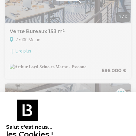
1
/
6
Vente Bureaux 153 m²
77000 Melun
Lire plus
Au coeur du pôle gare de Melun, actuellement en pleine
modernisation, Arthur Loyd 77-91 vous propose à la vente
plusieurs surfaces à usage de bureaux à partir de 153 m² au
sein du nouveau programme "Le Prélude".
596 000 €
Idéalement situé au pied de la gare ferroviaire, à proximité
de la gare routière, de la future station T-ZEN2 et d'une
station vélo, ce programme bénéficie d'une accessibilité
optimale vers Melun, les communes avoisinantes et
l'ensemble de l'agglomération.
Chaque lot offrira une climatisation réversible, et des
prestations conformes aux dernières normes en matière de
confort, performance énergétique et gestion durable.
Ces surfaces sont disponibles également à la location.
Salut c'est nous...
Honoraires de commercialisation de vente : 5% HT du prix de
les Cookies !