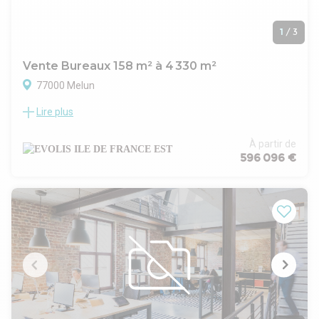
1
/
3
Vente Bureaux 158 m² à 4 330 m²
77000 Melun
Lire plus
Au coeur du quartier de la gare de Melun, un secteur en
pleine mutation, Evolis est fier de vous présenter "PRELUDE".
Ce bâtiment neuf, conçu selon les normes les plus
À partir de
rigoureuses, est labellisé HQE avec un niveau d'excellence, et
596 096 €
respecte la réglementation thermique RT2012 avec une
performance énergétique améliorée de -40 %. "PRELUDE"
s'étend sur une surface totale de 4 330 m², divisibles à partir
de 158 m² à la vente. La livraison de ce programme est
prévue pour décembre 2026, offrant ainsi une opportunité
unique d'investir dans un bien immobilier qui allie modernité,
durabilité et fonctionnalité.
. Immeuble moderne
. HQE Bâtiment durable, niveau excellent
. E+C- niveau E2C1
. RT 2012 -40%