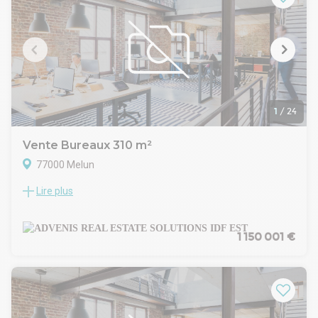
1
/
24
Vente Bureaux 310 m²
77000 Melun
Lire plus
ADVENIS CONSEIL vous propose à la vente à Melun un
plateau de bureaux développant une surface totale de 310
m², au sein d'un immeuble de bon standing en R+5.
Plateau très lumineux, avec bureaux cloisonnés et open
1 150 001 €
space, climatisation réversible, faux plafond, câblage
RJ45/fibre optique, sanitaires privatifs, 8 places de parking
en sous-sol incluses dans le prix de vente. Possibilité
d'extension de 35 m² supplémentaires.
Situé sur la commune de Melun, à proximité immédiate de la