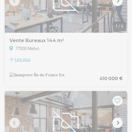
1
/
6
Vente Bureaux 144 m²
77000 Melun
Lire plus
Au coeur du centre ville de Melun, à quelques pas des
commodités et des restaurants, avec une liaison pratique
par bus au RER D de Melun, Immprove vous propose une
surface de bureaux d'environ 144 m² non divisibles à la
410 000 €
location et à la vente. Ces bureaux sont idéaux pour une
société de services ou des professions libérales.