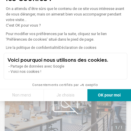
vente HT à la charge de l'Acquéreur.
Prix de vente : 596.000 Euros HT
1
/
6
On a attendu d'être sûrs que le contenu de ce site vous intéresse avant
de vous déranger, mais on aimerait bien vous accompagner pendant
votre visite...
Vente Bureaux 151 m²
C'est OK pour vous ?
77000 Melun
Pour modifier vos préférences par la suite, cliquez sur le lien
Lire plus
'Préférences de cookies' situé dans le pied de page.
Le cabinet GHT IMMO vous propose à la vente et à la location
un local professionnel de 151,80 m² à Melun (77000).
Lire la politique de confidentialité
Déclaration de cookies
Caractéristiques :
— Situé en rez-de-jardin (niveau -1 avec ascenseur)
200 000 €
Voici pourquoi nous utilisons des cookies.
— Calme absolu, côté cour
Partage de données avec Google
— Accès PMR
Voici nos cookies !
— Grande terrasse privative
— Deux places de parking couvertes
Consentements certifiés par
— Aménagé en cabinet de kinésithérapie
— Idéal pour toute activité médicale ou paramédicale
Non merci
Je choisis
OK pour moi
Disposition actuelle :
Axeptio consent
Plateforme de Gestion du Consentement : Personnalisez vos Options
— Espace d'accueil
— Grand plateau technique
Notre plateforme vous permet d'adapter et de gérer vos paramètres de 
— 7 salles de soins
— 2 toilettes, dont une aux normes PMR
Conditions locatives :
1
/
1