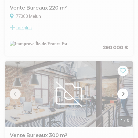
NV
Vente Bureaux 220 m²
77000 Melun
Lire plus
Au centre de Melun, à proximité de la gare et des principaux
axes routiers, Immprove vous propose un plateau de
bureaux de 220 m² non divisibles à la vente. Le plateau est
aménagé et bénéficie d'un escalier de secours extérieur
290 000 €
permettant un ERP. Des parkings sont disponibles en sous-
sol et extérieur de l'immeuble.
1
/
6
Vente Bureaux 300 m²