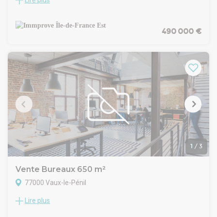
Lire plus
Situé à 5 min de l'autoroute A5 et à une dizaine de minutes
en transport de la gare RER D de Melun, Immprove vous
propose à la vente ce plateau de bureaux d'une superficie
d'environ 305 m² non divisibles.
490 000 €
1
/
3
Vente Bureaux 650 m²
77000 Vaux-le-Pénil
Lire plus
Arthur Loyd 77-91 vous propose d'acquérir un immeuble de
bureaux en R+1 offrant une surface totale d'environ 650 m².