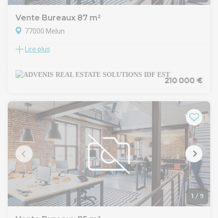
— Loyer : 1 650 € HT HC / moisnGHT IMMO - 01 48 93 81 23 -
Plus d'informations sur www.ghtimmo.fr (réf. 940050334)
Vente Bureaux 87 m²
77000 Melun
Lire plus
ADVENIS CONSEIL vous propose à la vente à Melun un
plateau de bureaux occupé développant une surface totale
de 87 m², au sein d'un immeuble en R+2.
Plateau situé au 2e étage, avec WC privatifs, ascenseur et 3
210 000 €
places de parking. Bien vendu occupé, générant un revenu
locatif immédiat.
Situé sur la commune de Melun, à proximité immédiate de la
gare et du centre-ville, avec accès direct à l'A5, l'A6, la RN6 et
la RN105, à 48 km de Paris.
1
/
9