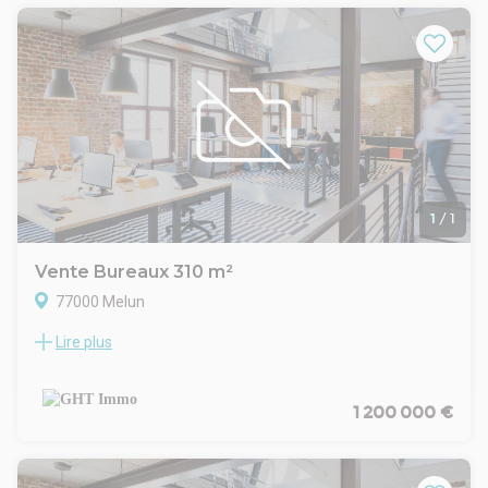
LOYER 13000 € HT CHARGES 3474 €
nGHT IMMO - 01 48 93 81 23 - Plus d'informations sur
www.ghtimmo.fr (réf. 940043589)
1
/
1
Vente Bureaux 310 m²
77000 Melun
Lire plus
LE CABINET GHT IMMO VOUS PROPOSE
UN PLATEAU DE BUREAU A VENDRE 310 M² CENTRE VILLE
DE MELUN
PARKING 8 PLACES EN SOUS SOL
1 200 000 €
LE TOUT DANS UN TRES BELLE IMMEUBLE
ACTUELLEMENT LOUE 79200€/AN
DISPONIBLE LE 01 JUIN 2025 nGHT IMMO - 01 48 93 81 23 -