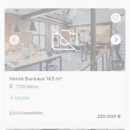
prévoir.
Description du bien :
Espace d'accueil
Grand Open Space
7 box
Sanitaires PMR
Douche
Terrasse privative sans vis-à-vis
2 places de stationnement en sous-sol
Prix : 280 000Euros /net vendeur
Honoraire charge preneur en SUS : 14 000Euros HT
1
/
9
Vente Bureaux 163 m²
77000 Melun
Lire plus
MELUN (77), nous vous proposons à la vente un local loué à
usage de bureaux récemment rénové, idéalement situé en
entrée de ville. En sus, places de parkings en sous-sol et
extérieur.
230 000 €