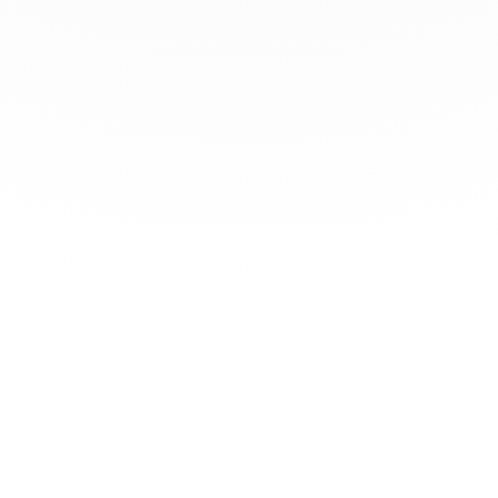
À PROPOS
SERVICES
PROS DE L'
Contactez-nous
Prix immobilier
Marketing Center
Nous recrutons
Estimer un bien
Nos offres et servi
Espace presse
Conseils pour acheter
S'inscrire à la
ou louer
newsletter
Qui sommes-nous ?
Fonctionnement du
Webinars
CGU & mentions
site
légales
Blog & Actualités