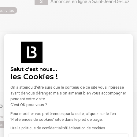
3
Annonces en ligne
à Saint-Jean-De-Luz
ctivités
1
Annonce en ligne
à Saint-Jean-De-Luz
Salut c'est nous...
les Cookies !
On a attendu d'être sûrs que le contenu de ce site vous intéresse
avant de vous déranger, mais on aimerait bien vous accompagner
pendant votre visite...
C'est OK pour vous ?
O
Pour modifier vos préférences par la suite, cliquez sur le lien
nglet
1
Annonce en ligne
à Saint-Jean-De-Luz
'Préférences de cookies' situé dans le pied de page.
ctivités
Lire la politique de confidentialité
Déclaration de cookies