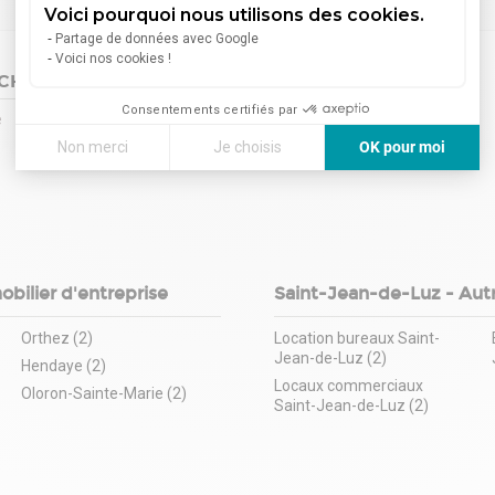
Voici pourquoi nous utilisons des cookies.
Partage de données avec Google
Voici nos cookies !
YCHENÉ
Consentements certifiés par
e
1
Annonce en ligne
à Saint-Jean-De-Luz
Non merci
Je choisis
OK pour moi
Axeptio consent
Plateforme de Gestion du Consentement : Personnalisez vos
Notre plateforme vous permet d'adapter et de gérer vos paramè
bilier d'entreprise
Saint-Jean-de-Luz - Aut
Orthez (2)
Location bureaux Saint-
Jean-de-Luz (2)
Hendaye (2)
Locaux commerciaux
Oloron-Sainte-Marie (2)
Saint-Jean-de-Luz (2)