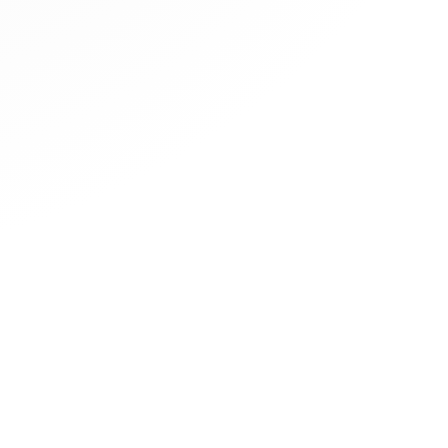
IMMO
DÉCOUVREZ
BureauxLocaux.com
est édité par
LoopNet France
ComReal Info SAS
ces
LoopNet Royaume-Uni
81 rue Taitbout
LoopNet Espagne
75009 Paris
LoopNet USA
OnTheMarket
Homes.com