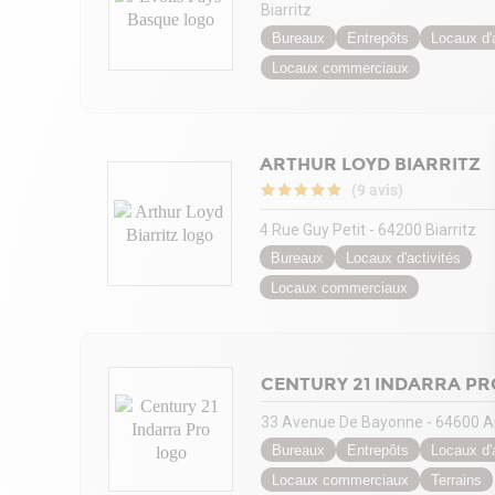
Biarritz
Bureaux
Entrepôts
Locaux d'a
Locaux commerciaux
ARTHUR LOYD BIARRITZ
(9 avis)
4 Rue Guy Petit - 64200 Biarritz
Bureaux
Locaux d'activités
Locaux commerciaux
CENTURY 21 INDARRA PR
33 Avenue De Bayonne - 64600 A
Bureaux
Entrepôts
Locaux d'a
Locaux commerciaux
Terrains