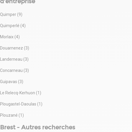
d'entreprise
centre-ville.
Disponibilité : Nous consulter
Quimper (9)
Les informations sur les risques naturels, miniers, ou
technologiques, auxquels ces biens sont exposés, sont
Quimperlé (4)
disponibles sur le site www.georisques.gouv.fr
Morlaix (4)
Douarnenez (3)
Landerneau (3)
Concarneau (3)
Guipavas (3)
Le Relecq-Kerhuon (1)
Plougastel-Daoulas (1)
Plouzané (1)
Brest - Autres recherches