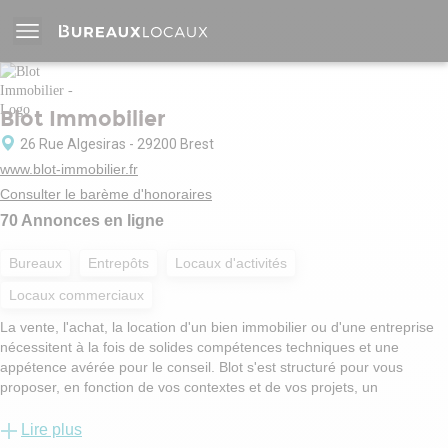
Blot Immobilier
26 Rue Algesiras - 29200 Brest
www.blot-immobilier.fr
Consulter le barème d'honoraires
70 Annonces en ligne
Bureaux
Entrepôts
Locaux d'activités
Locaux commerciaux
La vente, l'achat, la location d'un bien immobilier ou d'une entreprise
nécessitent à la fois de solides compétences techniques et une
appétence avérée pour le conseil. Blot s'est structuré pour vous
proposer, en fonction de vos contextes et de vos projets, un
accompagnement de qualité sur mesure ou à la carte. Trouvez un
partenaire de confiance à proximité, une expertise spécifique ou un
Lire plus
support complet, Blot est avant tout là pour vous.