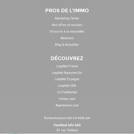
PROS DE L'IMMO
Marketing Center
Nos offres et services
S'inscrire à la newsletter
Webinars
Blog & Actualités
DÉCOUVREZ
LoopNet France
LoopNet Royaume-Uni
LoopNet Espagne
LoopNet USA
OnTheMarket
Homes.com
Apartments.com
BureauxLocaux.com est édité par
ComReal Info SAS
81 rue Taitbout