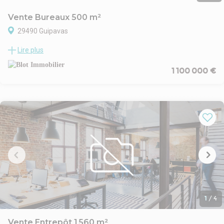
Vente Bureaux 500 m²
29490 Guipavas
Superbe Emplacement en entrée de ville de BREST.
Lire plus
Ensemble de bureaux dans un programme neuf, nommé "Green
Hub"
1 100 000 €
Plusieurs possibilités à l'achat ou à la location:
Immeuble entier à partir de 1 850 m² et jusqu'à 7 438 m².
Plateaux de bureaux à partir de 500 m².
Facilement accessible et proche de toutes les commodités !
Disponibilité : Immédiate
Les informations sur les risques naturels, miniers, ou
technologiques, auxquels ces biens sont exposés, sont
disponibles sur le site www.georisques.gouv.fr
1
/
4
Vente Entrepôt 1 560 m²