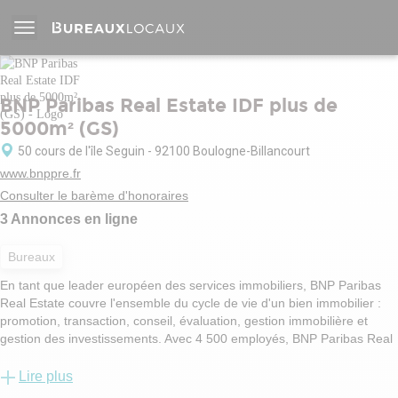
BNP Paribas Real Estate IDF plus de
5000m² (GS)
50 cours de l'île Seguin - 92100 Boulogne-Billancourt
www.bnppre.fr
Consulter le barème d'honoraires
3 Annonces en ligne
Bureaux
En tant que leader européen des services immobiliers, BNP Paribas
Real Estate couvre l'ensemble du cycle de vie d'un bien immobilier :
promotion, transaction, conseil, évaluation, gestion immobilière et
gestion des investissements. Avec 4 500 employés, BNP Paribas Real
Estate apporte un soutien local aux propriétaires, aux locataires, aux
investisseurs et aux autorités locales dans 24 pays (via ses bureaux et
Lire plus
son réseau d'alliances) en Europe, au Moyen-Orient et en Asie.