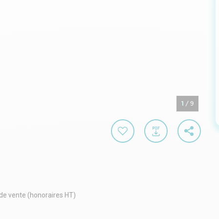
1
/
9
 de vente (honoraires HT)