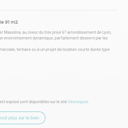
de 91 m2
er Masséna, au coeur du très prisé 6? arrondissement de Lyon,
un environnement dynamique, parfaitement desservi par les
rciale, tertiaire ou à un projet de location courte durée type
igne 27, Ligne 37, Ligne 70, Ligne PL1)
telle 2 - La Pape), Pont de Croix-Luizet (Entrée), Pont de Croix-
est exposé sont disponibles sur le site
Géorisques
.
ennes (Bornes de recharge)
voir plus sur le bien