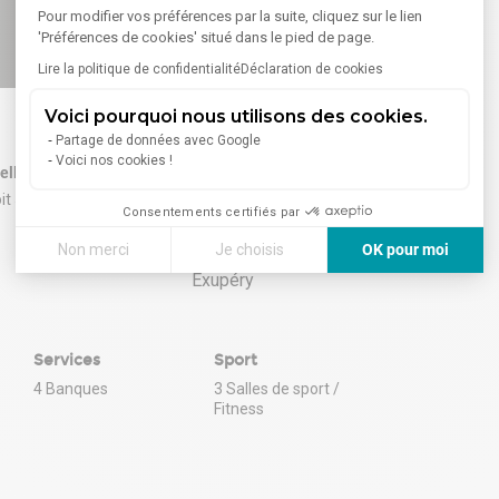
Pour modifier vos préférences par la suite, cliquez sur le lien
'Préférences de cookies' situé dans le pied de page.
Lire la politique de confidentialité
Déclaration de cookies
Voici pourquoi nous utilisons des cookies.
Partage de données avec Google
Voici nos cookies !
Bellecombe
Aéroport : Lyon Saint Exupéry
it 5 min à pied)
27 km (soit 29 min en voiture)
Consentements certifiés par
Non merci
Je choisis
OK pour moi
Axeptio consent
Plateforme de Gestion du Consentement : Personnalisez vos
Notre plateforme vous permet d'adapter et de gérer vos paramè
Services
Sport
4 Banques
3 Salles de sport /
Fitness