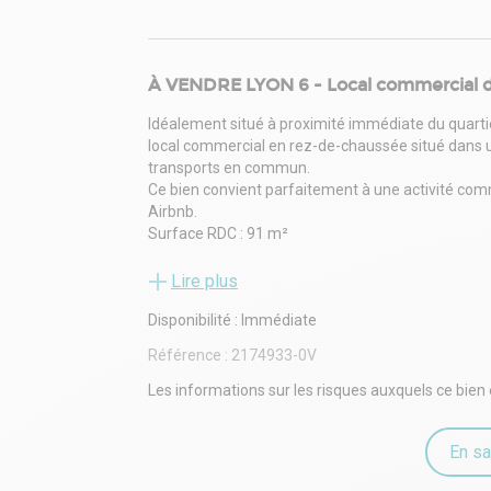
À VENDRE LYON 6 - Local commercial 
Idéalement situé à proximité immédiate du quarti
local commercial en rez-de-chaussée situé dans 
transports en commun.
Ce bien convient parfaitement à une activité comme
Airbnb.
Surface RDC : 91 m²
Situation/Transports :
Bus Charpennes (Ligne C2, Ligne C16, Ligne C17, L
Lire plus
Métro Charpennes (Ligne B, Ligne A)
Disponibilité : Immédiate
Tram Charpennes (Ligne T1, Ligne T4)
A 42 (Entrée Bretelle 2 - La Pape), A 42 (Sortie Bre
Référence :
2174933-0V
Luizet (Sortie)
Rocade Porte de Cusset (Périphérique Lyon)
Les informations sur les risques auxquels ce bien 
Parking Thiers - Bellecombes 1 (Parking)
Borne de recharge Mercure - Villeurbanne Charp
En sa