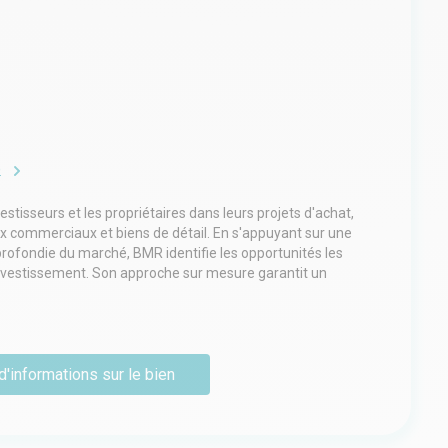
e
tisseurs et les propriétaires dans leurs projets d'achat,
ux commerciaux et biens de détail. En s'appuyant sur une
rofondie du marché, BMR identifie les opportunités les
nvestissement. Son approche sur mesure garantit un
e la recherche de biens à la finalisation du projet.
giques et propose des solutions marketing efficaces
clients.
d'informations sur le bien