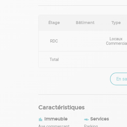
Étage
Bâtiment
Type
Locaux
RDC
Commercia
Total
En sa
Caractéristiques
Immeuble
Services
Axe commerçant
Parking