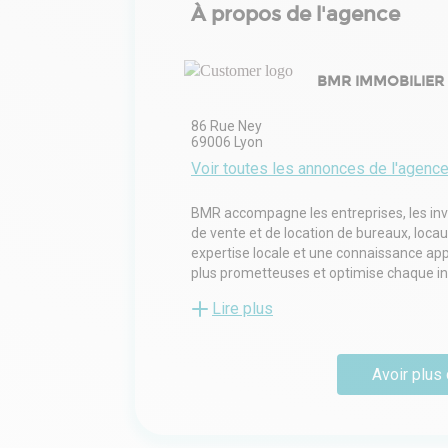
À propos de l'agence
BMR IMMOBILIER
86 Rue Ney
69006
Lyon
Voir toutes les annonces de l'agenc
BMR accompagne les entreprises, les inves
de vente et de location de bureaux, loca
expertise locale et une connaissance app
plus prometteuses et optimise chaque i
accompagnement complet à chaque étape, d
Lire plus
BMR offre également des conseils straté
adaptées aux besoins spécifiques de ses 
Avoir plus 