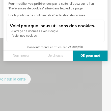
Pour modifier vos préférences par la suite, cliquez sur le lien
'Préférences de cookies' situé dans le pied de page.
Lire la politique de confidentialité
Déclaration de cookies
Voici pourquoi nous utilisons des cookies.
Partage de données avec Google
Voici nos cookies !
Consentements certifiés par
Non merci
Je choisis
OK pour moi
Axeptio consent
Plateforme de Gestion du Consentement : Personnalisez vos
Notre plateforme vous permet d'adapter et de gérer vos paramè
Voir sur la carte