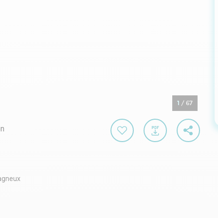
1
/
67
on
Bagneux