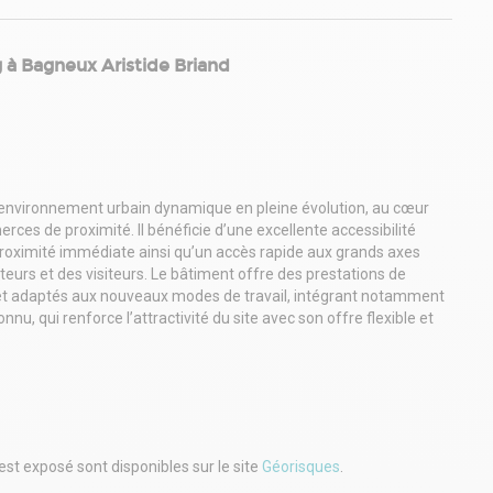
g à Bagneux Aristide Briand
 environnement urbain dynamique en pleine évolution, au cœur
es de proximité. Il bénéficie d’une excellente accessibilité
roximité immédiate ainsi qu’un accès rapide aux grands axes
ateurs et des visiteurs. Le bâtiment offre des prestations de
 et adaptés aux nouveaux modes de travail, intégrant notamment
nu, qui renforce l’attractivité du site avec son offre flexible et
médiat propose une large gamme de services, de restauration et
agréable et pratique au quotidien.
est exposé sont disponibles sur le site
Géorisques
.