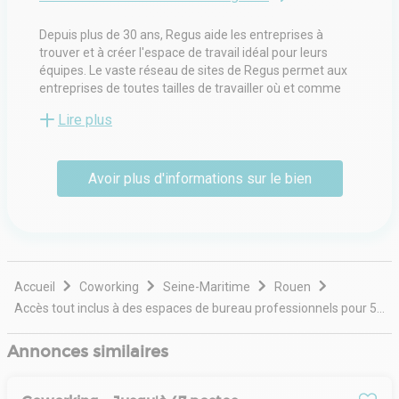
Depuis plus de 30 ans, Regus aide les entreprises à
trouver et à créer l'espace de travail idéal pour leurs
équipes. Le vaste réseau de sites de Regus permet aux
entreprises de toutes tailles de travailler où et comme
elles le souhaitent. Regus croit en l'importance d'offrir
Lire plus
aux entreprises le choix, la flexibilité et l'accès à une
communauté dynamique. Regus conçoit des espaces de
travail lumineux et inspirants, personnalisables selon les
Avoir plus d'informations sur le bien
besoins individuels, tout en garantissant des
environnements professionnels constants. Les bureaux,
espaces de coworking et salles de réunion de Regus sont
entièrement équipés et prêts à l'emploi. Des équipes
expérimentées et accueillantes s'occupent de tous les
détails et services, permettant ainsi aux professionnels
d'être plus productifs et de rester concentrés sur
Accueil
Coworking
Seine-Maritime
Rouen
l'essentiel.
Accès tout inclus à des espaces de bureau professionnels pour 5 personnes à rouen, hq jeanne d'arc
Annonces similaires