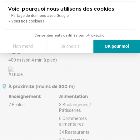
Théâtre Des Arts
Voici pourquoi nous utilisons des cookies.
0
Partage de données avec Google
Voici nos cookies !
Cathédrale
Consentements certifiés par
300 m (soit 3 min à pied)
Palais De Justice - Gisèle
Non merci
Je choisis
OK pour moi
Halimi
Axeptio consent
Plateforme de Gestion du Consentement : Personnalisez vos Options
400 m (soit 4 min à pied)
Notre plateforme vous permet d'adapter et de gérer vos paramètres de 
À proximité (moins de 300 m)
Enseignement
Alimentation
2 Écoles
3 Boulangeries /
Pâtisseries
6 Commerces
alimentaires
34 Restaurants