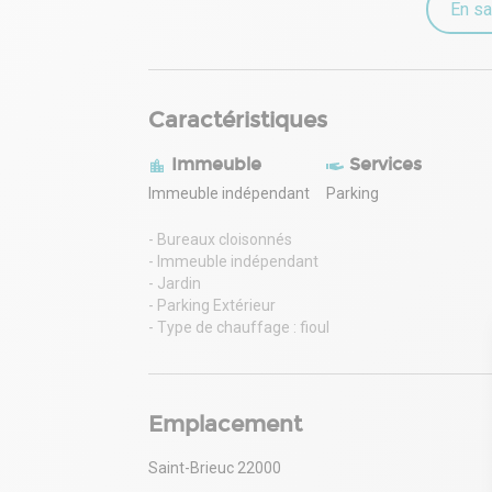
- Indice : ILAT
En sa
- Indexation : Annuelle
- Dépôt de garantie : 2 mois HT/HC
- Loyers et charges : Mensuels
Caractéristiques
Immeuble
Services
Immeuble indépendant
Parking
- Bureaux cloisonnés
- Immeuble indépendant
- Jardin
- Parking Extérieur
- Type de chauffage : fioul
Emplacement
Saint-Brieuc 22000