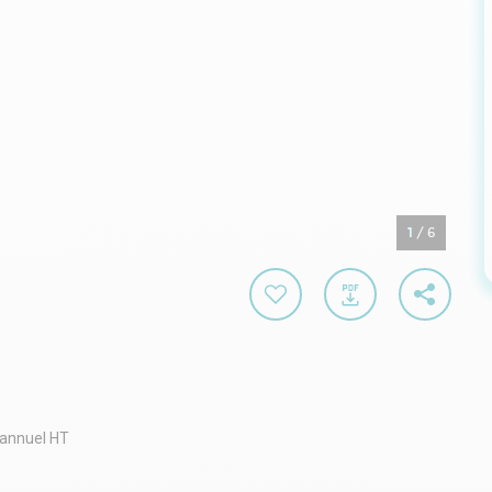
1
/
6
 annuel HT