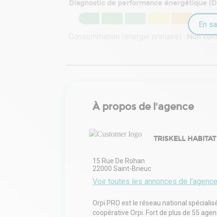
Diagnostic de performance énergétique (
En sa
Consommation (énergie primaire) :
Non co
À propos de l'agence
TRISKELL HABITAT
15 Rue De Rohan
22000
Saint-Brieuc
Voir toutes les annonces de l'agenc
Orpi PRO est le réseau national spécialis
coopérative Orpi. Fort de plus de 55 age