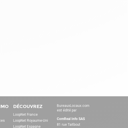
IMMO
DÉCOUVREZ
BureauxLocaux.com
est édité par
LoopNet France
ComReal Info SAS
ces
LoopNet Royaume-Uni
81 rue Taitbout
LoopNet Espagne