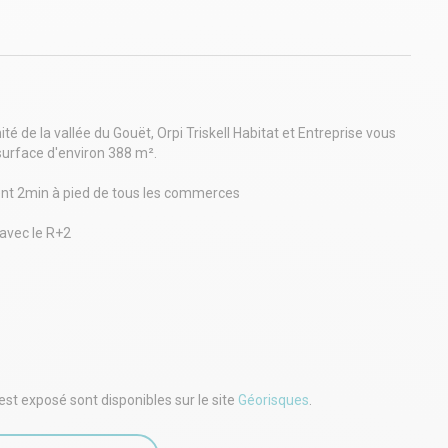
ité de la vallée du Gouët, Orpi Triskell Habitat et Entreprise vous
surface d'environ 388 m².
ement 2min à pied de tous les commerces
 avec le R+2
rfaces louées dans un parc de 1 420m²
immeuble de bureaux
otre goût
HC
HC soit 10 476Euros HT charge preneur
PRO Saint-Brieuc : triskell.st-brieuc@orpi.com / 02.96.60.73.80
est exposé sont disponibles sur le site
Géorisques
.