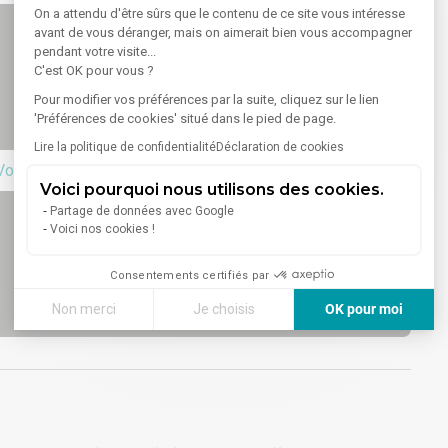
On a attendu d'être sûrs que le contenu de ce site vous intéresse
avant de vous déranger, mais on aimerait bien vous accompagner
pendant votre visite...
C'est OK pour vous ?
Pour modifier vos préférences par la suite, cliquez sur le lien
'Préférences de cookies' situé dans le pied de page.
Lire la politique de confidentialité
Déclaration de cookies
Voir sur la carte
Voici pourquoi nous utilisons des cookies.
Partage de données avec Google
Voici nos cookies !
Consentements certifiés par
Non merci
Je choisis
OK pour moi
Axeptio consent
Plateforme de Gestion du Consentement : Personnalisez vos
Notre plateforme vous permet d'adapter et de gérer vos paramè