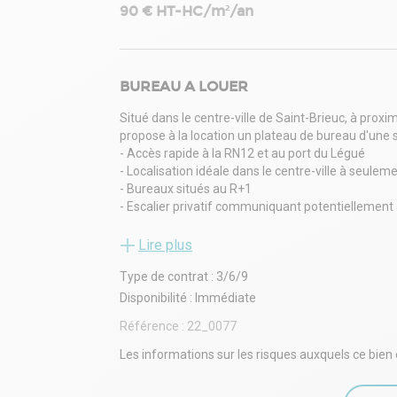
90 € HT-HC/m²/an
BUREAU A LOUER
Situé dans le centre-ville de Saint-Brieuc, à proxim
propose à la location un plateau de bureau d'une 
- Accès rapide à la RN12 et au port du Légué
- Localisation idéale dans le centre-ville à seul
- Bureaux situés au R+1
- Escalier privatif communiquant potentiellement
- Places de parking privatives en fonction des su
- Plusieurs surfaces disponibles au sein de cet 
Lire plus
- Travaux autorisés pour adapter vos bureaux à v
Type de contrat : 3/6/9
Disponibilité immédiate.
Loyer : 34 920Euros/an soit 2 910Euros/mois HT 
Disponibilité : Immédiate
Honoraires : 30% HT HC d'une année de loyer HT 
Référence :
22_0077
Pour plus d'informations contacter l'agence ORPI 
- Type de bail : Commercial
Les informations sur les risques auxquels ce bien 
- Durée : 3/6/9 ans
- Préavis : 6 mois