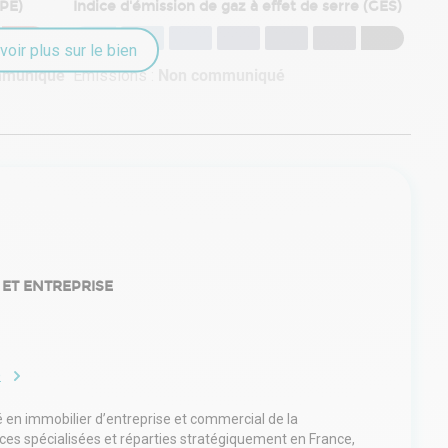
DPE)
Indice d'émission de gaz à effet de serre (GES)
voir plus sur le bien
mmuniqué
Émissions :
Non communiqué
 ET ENTREPRISE
e
é en immobilier d’entreprise et commercial de la
nces spécialisées et réparties stratégiquement en France,