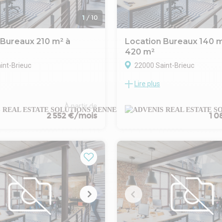
1
/
10
 Bureaux 210 m² à
Location Bureaux 140 m
420 m²
int-Brieuc
22000 Saint-Brieuc
Lire plus
eil vous propose à la location,
ADVENIS CONSEIL ET TRANSA
 de la voie rapide RN 12 et à 2
propose à la location une surfa
e la gare SNCF de Saint-Brieuc,
bureaux de 420 m² divisible à p
À partir de
e bureaux de 480 m² divisibles
m².
2 552 €/mois
1 0
210 m² au 1er étage de cet
Ces plateaux sur trois niveaux 
mobilier en R+1 construit en
au coeur du centre piétonnier d
voie passante au sein d'un
Brieuc, et bénéficient de tous l
nagé de stationnements
de proximité.
A proximité de la Gare TGV, ils 
sont en parfait état et
aussi de stationnement publics
PMR avec une visibilité
immédiate.
e.
Pour des informations complé
 informations
ou visites du bien, n'hésitez pa
res ou visite du site,
contacter, nos conseillers sont 