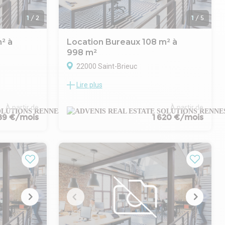
1
/
2
1
/
5
² à
Location Bureaux 108 m² à
998 m²
22000 Saint-Brieuc
Lire plus
CTION vous
Advenis Conseil et Transaction vous
ce totale de
propose à la location ou à la vente des
artir de 140
bureaux neufs dans l'immeuble Le
À partir de
À partir de
Belvédère situé à proximité du centre
89 €/mois
1 620 €/mois
sont situés
hospitalier de Saint-Brieuc et de la voie
e Saint-
express.
es services
Chaque plateau bénéficiera d'un
aménagement selon cahier des charges,
bénéficient
au sein d'un immeuble ayant bénéficié
 à proximité
d'une rénovation thermique complète et
d'un traitement architectural moderne de
mentaires
la nouvelle enveloppe du bâtiment et des
s à nous
parties communes. Bénéficiant de
là pour vous
nombreux stationnements privatifs (1 pour