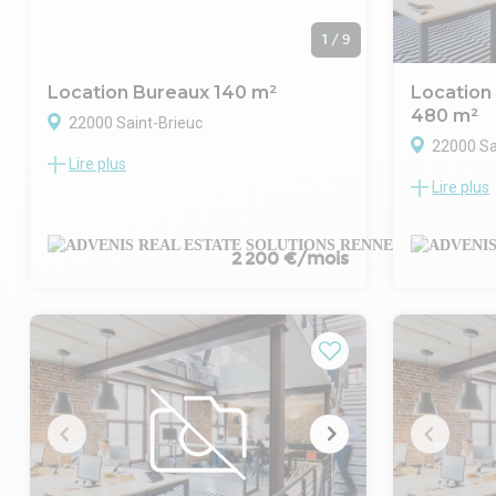
1
/
9
Location Bureaux 140 m²
Location
480 m²
22000 Saint-Brieuc
22000 Sa
Lire plus
ADVENIS CONSEIL ET TRANSACTION vous
Lire plus
propose à location un espace de bureaux
Advenis Cons
de 140 m² entièrement rénové offrant un
à 800 mètres
vaste open-space ouvert sur la vallée et
kilomètres d
doté d'une vue mer.
un espace d
2 200 €/mois
Le plateau situé au premier étage
à partir de 
bénéficie d'une terrasse privative et de
ensemble im
nombreux stationnements.
bordure de 
A deux pas des transports en commun
terrain amé
TUB et de la voie express RN12, le site
privatifs.
bénéficie d'une bonne accessibilité.
Les espaces 
Pour toutes informations
accessibles 
complémentaires ou visites, n'hésitez pas
commercial
à nous contacter, nos conseillers sont là
Pour toutes
pour vous répondre.
complémentai