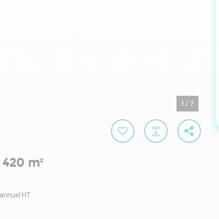
1
/
7
 420 m²
 annuel HT