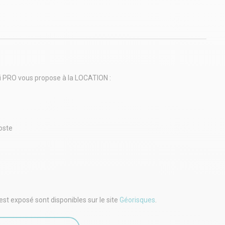
rpi PRO vous propose à la LOCATION :
oste
ois HT HC
soit 11 757Euros HT charge preneur
PRO Saint-Brieuc : 02.96.60.73.80 / triskell.st-brieuc@orpi.com
est exposé sont disponibles sur le site
Géorisques
.