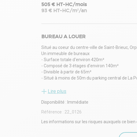
505 € HT-HC/mois
93 € HT-HC/m²/an
BUREAU A LOUER
Situé au coeur du centre-ville de Saint-Brieuc, O
Un immeuble de bureaux
- Surface totale d'environ 420m²
- Composé de 3 étages d'environ 140m²
- Divisible à partir de 65m²
- Situé à moins de 50m du parking central de La P
- Hyper-centre de Saint-Brieuc
Loyer : 39 192Euros HT HC /an soit 3 266Euros/m
Lire plus
Honoraires : 30% HT d'une année de loyer HT HC 
Disponibilité : Immédiate
Pour plus d'informations, contactez l'agence Orpi 
Référence :
22_0126
Les informations sur les risques auxquels ce bien 