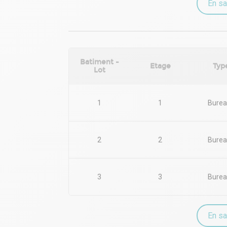
En sa
Batiment -
Etage
Typ
Lot
1
1
Burea
2
2
Burea
3
3
Burea
En sa