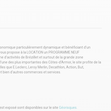
onomique particulièrement dynamique et bénéficiant d'un
 vous propose à la LOCATION un PROGRAMME NEUF
e d'activités de Brézillet et surtout de la grande zone
ne des plus importantes des Côtes-d'Armor, le site profite de la
s que E.Leclerc, Leroy Merlin, Decathlon, Action, But,
et bien d'autres commerces et services.
en attente est à destination d'activités professionnelles :
e services avec accueil de clientèle.
 550 m², répartie comme suit :
ur)
est exposé sont disponibles sur le site
Géorisques
.