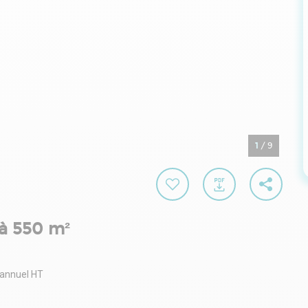
1
/
9
à 550 m²
 annuel HT