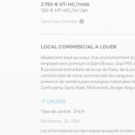
2 750 € HT-HC/mois
120 € HT-HC/m²/an
Sans frais d'entrée
LOCAL COMMERCIAL A LOUER
Idéalement situé au coeur d'un environnement éc
emplacement premium à Saint-Brieuc, Orpi PRO
À proximité immédiate de la rue de Paris, de la zon
commerciale de zone commerciale de Langueux, l'u
présence de nombreuses enseignes nationales telle
Conforama, Darty, Kiabi, McDonald's, Burger King 
Ce bâtiment neuf, livré brut de béton avec fluides 
artisanat, négoce, entrepôt, bureaux ou activités d
Lire plus
La cellule développe une surface totale d'environ
Type de contrat : 3/6/9
RDC : environ 275 m² de surface de plancher
R+1 : environ 275 m² de surface de plancher
Référence :
22_0361
(surfaces divisibles selon les besoins de l'utilisate
Les aménagements extérieurs comprendront :
Les informations sur les risques auxquels ce bien 