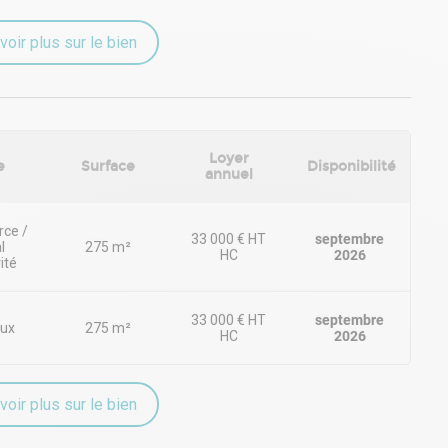
place PMR
 site
voir plus sur le bien
ant dans une démarche énergétique moderne et durable.
ilité et un programme neuf idéal pour implanter ou développer
s HT HC/an pour l'ensemble du bâtiment.
HC soit 39 600Euros HT charge preneur
Loyer
e
Surface
Disponibilité
annuel
ce /
33 000 € HT
septembre
l
275 m²
HC
2026
ité
33 000 € HT
septembre
ux
275 m²
HC
2026
voir plus sur le bien