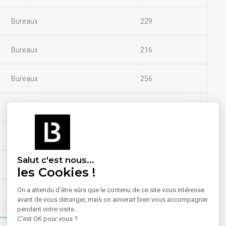
Bureaux
229
Bureaux
216
Bureaux
256
Bureaux
245
Bureaux
226
Salut c'est nous...
Bureaux
219
les Cookies !
On a attendu d'être sûrs que le contenu de ce site vous intéresse
Bureaux
255
avant de vous déranger, mais on aimerait bien vous accompagner
pendant votre visite...
C'est OK pour vous ?