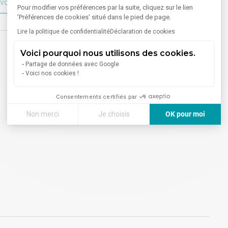
voir plus sur le bien
Pour modifier vos préférences par la suite, cliquez sur le lien
'Préférences de cookies' situé dans le pied de page.
Lire la politique de confidentialité
Déclaration de cookies
Voici pourquoi nous utilisons des cookies.
Partage de données avec Google
Voici nos cookies !
Consentements certifiés par
Non merci
Je choisis
OK pour moi
Axeptio consent
Plateforme de Gestion du Consentement : Personnalisez vos
Notre plateforme vous permet d'adapter et de gérer vos paramè