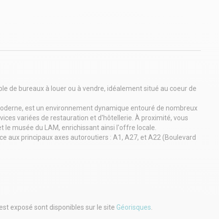
 de bureaux à louer ou à vendre, idéalement situé au coeur de
t moderne, est un environnement dynamique entouré de nombreux
ces variées de restauration et d'hôtellerie. À proximité, vous
 le musée du LAM, enrichissant ainsi l'offre locale.
râce aux principaux axes autoroutiers : A1, A27, et A22 (Boulevard
lignes de bus, facilitant ainsi les déplacements quotidiens.
n vaste parking pour le stationnement et de généreux espaces
 collaborateurs. Sa conception moderne inclut deux cages
vision facile des espaces en fonction de vos besoins spécifiques.
que étage, offrant ainsi un cadre de travail agréable et une belle
ate, vous permettant de vous installer rapidement dans cet espace
est exposé sont disponibles sur le site
Géorisques
.
n 500 m², à préciser via une étude rapide sur plan.