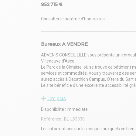
952 715 €
Consulter le barème d'honoraires
Bureaux A VENDRE
ADVENIS CONSEIL LILLE vous présente un immeuble
Villeneuve d'Ascq.
Le Parc de la Cimaise, où se trouve ce bâtimen
services et commodités. Vous y trouverez des servi
aurez accès à Decathlon Campus, O'tera du Sart et
Le site bénéficie d'une excellente accessibilité g
du Breucq). Il est également bien desservi par les 
Le bâtiment offre de nombreux avantages, dont u
Lire plus
verts, créant un environnement agréable pour vos
Disponibilité : Immédiate
d'escaliers et deux ascenseurs, permettant une di
Les bureaux sont lumineux, avec des balcons à cha
Référence :
BL-L53330
vue sur les environs. La disponibilité est immédi
fonctionnel et bien situé.
Les informations sur les risques auxquels ce bien 
L'ensemble est divisible par demi plateau d'enviro