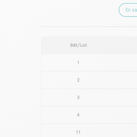
n'hésitez pas à nous contacter pour plus d'informa
En sa
Bât/Lot
1
2
3
4
11