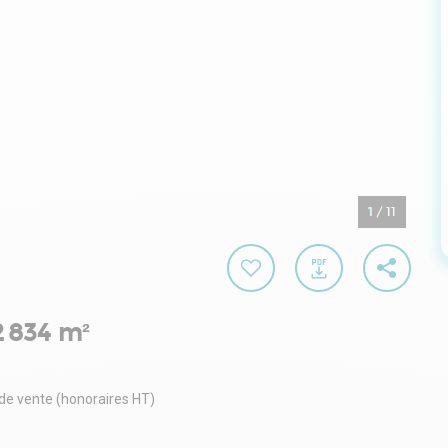
1
/
11
 834 m²
 de vente (honoraires HT)