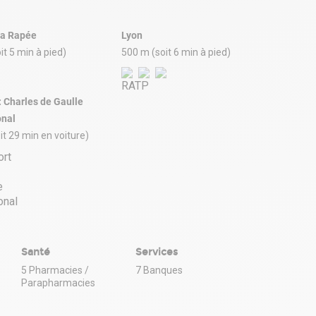
La Rapée
Lyon
it 5 min à pied)
500 m (soit 6 min à pied)
: Charles de Gaulle
onal
it 29 min en voiture)
Santé
Services
5 Pharmacies /
7 Banques
Parapharmacies