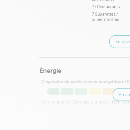
77 Restaurants
7 Superettes /
Supermarchés
En savo
Énergie
Diagnostic de performance énergétique (
En sa
Consommation (énergie primaire) :
Non co