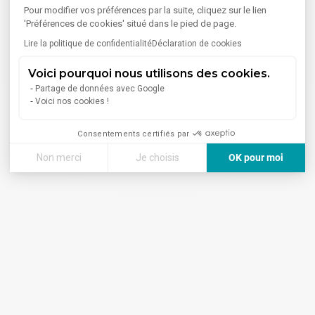
Pour modifier vos préférences par la suite, cliquez sur le lien
'Préférences de cookies' situé dans le pied de page.
Lire la politique de confidentialité
Déclaration de cookies
Voici pourquoi nous utilisons des cookies.
Partage de données avec Google
Voici nos cookies !
Consentements certifiés par
Non merci
Je choisis
OK pour moi
Axeptio consent
Plateforme de Gestion du Consentement : Personnalisez vos
Notre plateforme vous permet d'adapter et de gérer vos paramè