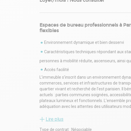
Loyer/mois : Nous consulter
Espaces de bureau professionnels à Par
flexibles
Environnement dynamique et bien desservi
Caractéristiques techniques répondant aux sta
personnes à mobilité réduite, ascenseurs, ainsi q
Accès facilité
L’immeuble s’inscrit dans un environnement dyna
commerces, services et infrastructures de transpor
quartier vivant et recherché de l’est parisien. Il
actuels : parties communes soignées, accessibilit
plateaux lumineux et fonctionnels. L’ensemble pro
adéquation avec les attentes des utilisateurs mod
comme Regus, gage de qualité et de flexibilité po
Lire plus
Type de contrat : Négociable