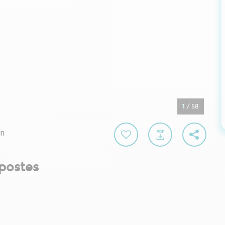
1
/
58
on
postes