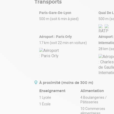
Transports
Paris-Gare-De-Lyon
Quai De 
500 m (soit 6 min à pied)
500 m (so
Aéroport : Paris Orly
Aéroport 
17 km (soit 22 min en voiture)
Internati
28 km (so
À proximité (moins de 300 m)
Enseignement
Alimentation
1 Lycée
4 Boulangeries /
Pâtisseries
1 École
10 Commerces
alimentaires