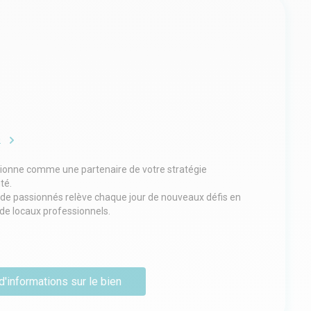
e
tionne comme une partenaire de votre stratégie
té.
e de passionnés relève chaque jour de nouveaux défis en
de locaux professionnels.
 une agilité sur son marché, MAX-IM vous accompagnera
lyse de locaux, investissement, recherche, montage
d'informations sur le bien
, vente, location, renégociation des conditions locatives
que, technique