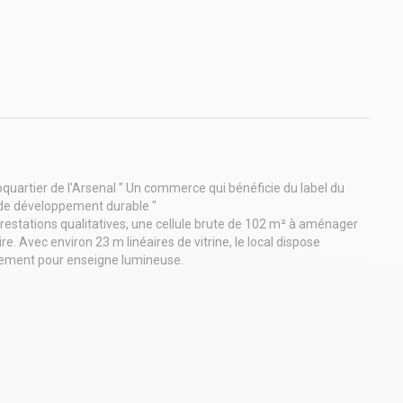
uartier de l'Arsenal " Un commerce qui bénéficie du label du
t de développement durable "
restations qualitatives, une cellule brute de 102 m² à aménager
 Avec environ 23 m linéaires de vitrine, le local dispose
acement pour enseigne lumineuse.
rie, petite restauration, restauration, vente de produits
ne pourront être exercés dans les lieux, à l'exception de
e de produits à emporter ou à consommer sur place.
21H00 à 6H30 du matin) sauf activités médicales, pharmacie ou
 + possibilité de réunir avec la cellule voisine aménagée de 65,50