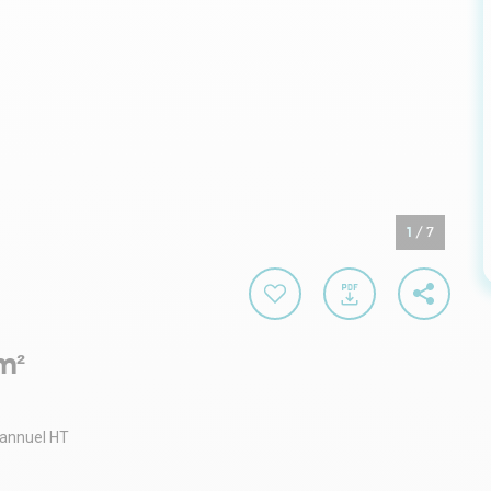
1
/
7
m²
 annuel HT