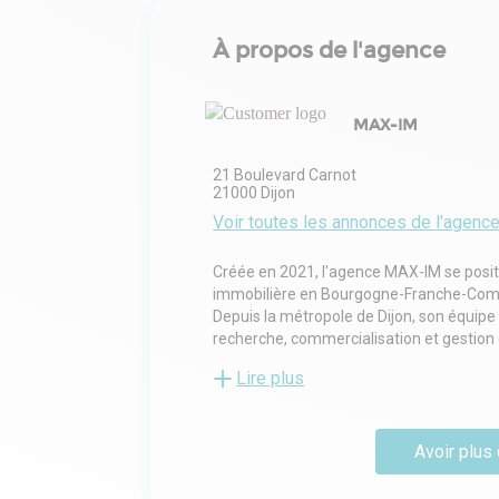
À propos de l'agence
MAX-IM
21 Boulevard Carnot
21000
Dijon
Voir toutes les annonces de l'agenc
Créée en 2021, l'agence MAX-IM se posi
immobilière en Bourgogne-Franche-Com
Depuis la métropole de Dijon, son équip
recherche, commercialisation et gestion 
Avec une expérience métier certaine et
Lire plus
sur :
- La stratégie immobilière : conseil, ana
d'opération clé en main
Avoir plus 
- La négociation immobilière : acquisition
- La gestion immobilière : locative, juridi