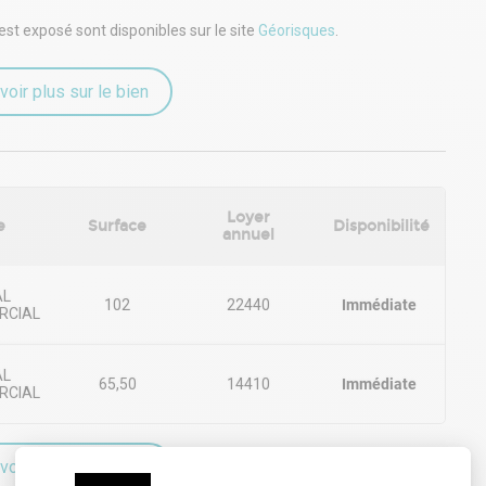
ée 2024)
est exposé sont disponibles sur le site
Géorisques
.
voir plus sur le bien
Loyer
e
Surface
Disponibilité
annuel
AL
102
22440
Immédiate
RCIAL
AL
65,50
14410
Immédiate
RCIAL
voir plus sur le bien