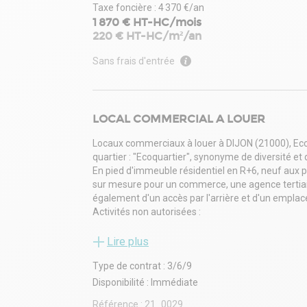
Taxe foncière : 4 370 €/an
1 870 € HT-HC/mois
220 € HT-HC/m²/an
Sans frais d'entrée
LOCAL COMMERCIAL A LOUER
Locaux commerciaux à louer à DIJON (21000), Ecoq
quartier : "Ecoquartier", synonyme de diversité e
En pied d'immeuble résidentiel en R+6, neuf aux p
sur mesure pour un commerce, une agence tertiaire.
également d'un accès par l'arrière et d'un empl
Activités non autorisées :
- Les commerces de bar, café, salon de thé, brasse
alimentaires à emporter ou à consommer sur place 
Lire plus
l'activité de boulangerie, sandwicherie avec vent
Type de contrat : 3/6/9
- Sont prohibées toutes activités nocturnes (de 
boulangerie.
Disponibilité : Immédiate
Cellule brute de 102 m² : 22.440 Euros H.T. annuel
Référence :
21_0029