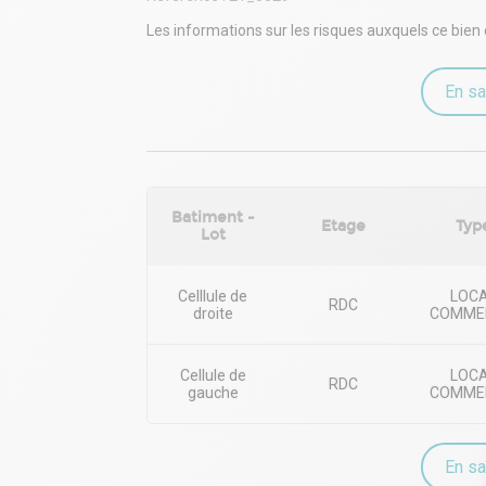
m² au prix de 14.410 Euros H.T. annuel
Taxe foncière pour l'ensemble : 2.661 Euros (ann
Les informations sur les risques auxquels ce bien 
- Type de bail : Commercial
- Durée : 9 ans
- Fiscalité : TVA
En sa
- Indice : ILC
- Indexation : Annuelle
- Dépôt de garantie : 3 mois HT
- Loyers et charges : Trimestriels et d'avance
Batiment -
Etage
Typ
Lot
Celllule de
LOC
RDC
droite
COMME
Cellule de
LOC
RDC
gauche
COMME
En sa