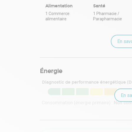
Alimentation
Santé
1 Commerce
1 Pharmacie /
alimentaire
Parapharmacie
En savo
Énergie
Diagnostic de performance énergétique (
En sa
Consommation (énergie primaire) :
Non co