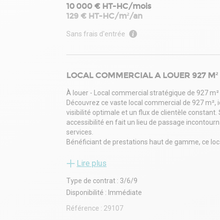
10 000 € HT-HC/mois
129 € HT-HC/m²/an
Sans frais d'entrée
LOCAL COMMERCIAL A LOUER 927 M² 
À louer - Local commercial stratégique de 927 m²
Découvrez ce vaste local commercial de 927 m², id
visibilité optimale et un flux de clientèle const
accessibilité en fait un lieu de passage incontour
services.
Bénéficiant de prestations haut de gamme, ce local
façade moderne et durable, climatisation etc ...
parking privatif de 40 places
Lire plus
Prestations - équipements :
Type de contrat : 3/6/9
- Climatisation réversible
- Etablissement recevant du public
Disponibilité : Immédiate
- Façade bardage double peau
Référence :
29107
- Porte sectionnelle :