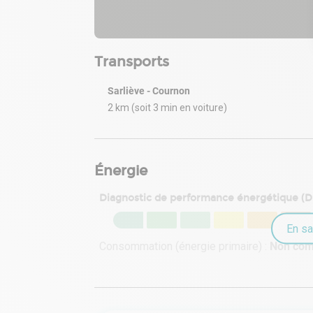
Transports
Sarliève - Cournon
2 km (soit 3 min en voiture)
Énergie
Diagnostic de performance énergétique (
En sa
Consommation (énergie primaire) :
Non co