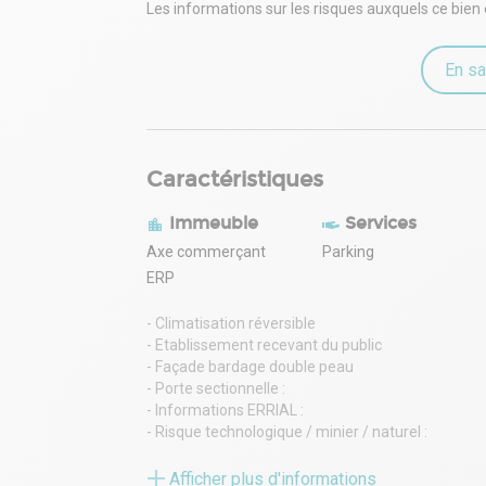
- Informations ERRIAL :
Les informations sur les risques auxquels ce bien 
- Risque technologique / minier / naturel :
- Zone de sismicité :
- Zone Radon :
En sa
- Plan d'exposition des bruits :
Loyer annuel : HT : 120000 Euros
Charges annuelles : 0 Euros
Honoraires : 20% HT du loyer annuel HTHC
Caractéristiques
- Type de bail : Commercial
- Durée : 3/6/9 ans
- Préavis : 6 mois
Immeuble
Services
- Fiscalité : TVA
Axe commerçant
Parking
- Indice : ILC
ERP
- Indexation : Annuelle, date prise effet
- Dépôt de garantie : 3 mois HT/HC
- Climatisation réversible
- Loyers et charges : Trimestriels et d'avance
- Etablissement recevant du public
- Façade bardage double peau
- Porte sectionnelle :
- Informations ERRIAL :
- Risque technologique / minier / naturel :
- Zone de sismicité :
- Zone Radon :
Afficher plus d'informations