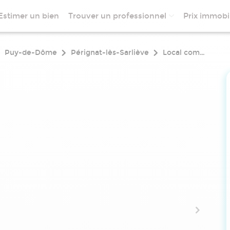
Estimer un bien
Trouver un professionnel
Prix immobil
Puy-de-Dôme
Pérignat-lès-Sarliève
Local commercial a louer 927 m² perignat les sarlieve