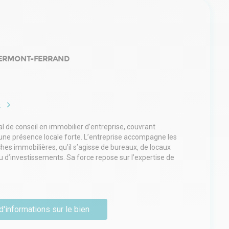
LERMONT-FERRAND
e
l de conseil en immobilier d’entreprise, couvrant
à une présence locale forte. L’entreprise accompagne les
es immobilières, qu’il s’agisse de bureaux, de locaux
u d’investissements. Sa force repose sur l’expertise de
 marchés régionaux, leur connaissance fine des tissus
onstruire des solutions sur mesure. Engagé aux côtés
collectivités, Arthur Loyd conjugue rigueur, réactivité et
levier stratégique de développement.
d'informations sur le bien