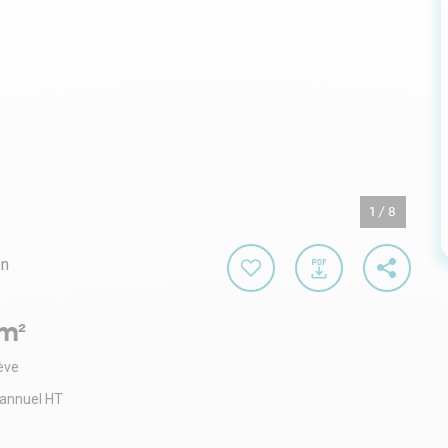
1
/
8
on
m²
iève
 annuel HT