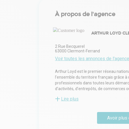
À propos de l'agence
ARTHUR LOYD C
2 Rue Becquerel
63000
Clermont-Ferrand
Voir toutes les annonces de l'agenc
Arthur Loyd est le premier réseau nationa
l’ensemble du territoire français grâce 
professionnels dans toutes leurs démarch
d’activités, d’entrepôts, de commerces o
ses équipes implantées au plus près des
Lire plus
économiques locaux, et leur capacité à c
des entreprises, des investisseurs et des 
proximité pour faire de l’immobilier un 
Avoir plus 