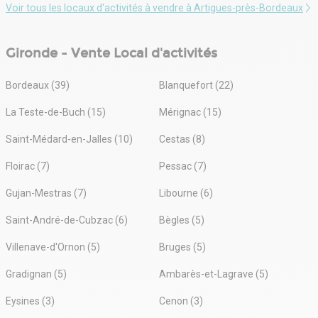
important pour nous est la réussite de vos opérations
Voir tous les locaux d'activités à vendre à Artigues-près-Bordeaux
immobilières.
Implantés à Bordeaux, nous intervenons également sur
Gironde - Vente Local d'activités
l'ensemble de la métropole bordelaise.
Bordeaux (39)
Blanquefort (22)
Découvrez comment RES GROUP peut vous
accompagner dans la réalisation de vos ambitions
La Teste-de-Buch (15)
Mérignac (15)
immobilières.
Saint-Médard-en-Jalles (10)
Cestas (8)
Floirac (7)
Pessac (7)
Gujan-Mestras (7)
Libourne (6)
Saint-André-de-Cubzac (6)
Bègles (5)
Villenave-d'Ornon (5)
Bruges (5)
Gradignan (5)
Ambarès-et-Lagrave (5)
Eysines (3)
Cenon (3)