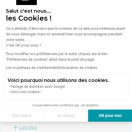
Émissions :
Non communiqué
Salut c'est nous...
les Cookies !
On a attendu d'être sûrs que le contenu de ce site vous intéresse avant
de vous déranger, mais on aimerait bien vous accompagner pendant
votre visite...
C'est OK pour vous ?
À propos de l'agence
Pour modifier vos préférences par la suite, cliquez sur le lien
'Préférences de cookies' situé dans le pied de page.
RES GROUP
Lire la politique de confidentialité
Déclaration de cookies
9 Rue Des Mûriers
33130
Bègles
Voici pourquoi nous utilisons des cookies.
Voir toutes les annonces de l'agence
Partage de données avec Google
Voici nos cookies !
RES GROUP, votre partenaire expert en immobilier
d'entreprise à Bordeaux.
Consentements certifiés par
Non merci
Je choisis
OK pour moi
Depuis plus de 10 ans, nous mettons notre savoir-faire
au service des investisseurs et des entreprises à la
Axeptio consent
Plateforme de Gestion du Consentement : Personnalisez vos Options
Lire plus
recherche de biens adaptés à leurs besoins spécifiques.