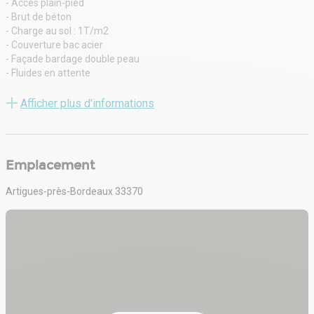
- Accès plain-pied
- Brut de béton
- Charge au sol : 1T/m2
- Couverture bac acier
- Façade bardage double peau
- Fluides en attente
- Mezzanine
- Parking Extérieur
Afficher plus d'informations
- Porte sectionnelle
- Puissance électrique (KVA) : 12
- Site clos et sécurisé
- Skydome
Emplacement
- Terrain clos
Artigues-près-Bordeaux 33370