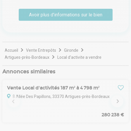
Notre plateforme vous permet d'adapter et de gérer vos paramètres de 
Spécialisés dans la vente et la location d'immeubles de
Avoir plus d'informations sur le bien
bureaux, de locaux d'activités, d'entrepôts et de terrains,
nous vous accompagnons tout au long de votre projet
immobilier.
Par ailleurs, notre équipe vous offre une gamme
complète de services. Ceux-ci vont du conseil en
montage d'opérations, à l'arbitrage, en passant par
Accueil
Vente Entrepôts
Gironde
l'étude approfondie des dossiers de candidature.
Artigues-près-Bordeaux
Local d'activite a vendre
Que vous soyez un investisseur cherchant à maximiser le
Annonces similaires
rendement de votre patrimoine ou un chef d'entreprise
en quête de locaux adaptés, nous mettons tout en œuvre
pour identifier les opportunités qui répondent
Vente Local d'activités 187 m² à 4 798 m²
parfaitement à vos objectifs.
8 Allée Des Papillons, 33370 Artigues-près-Bordeaux
En outre, notre connaissance du marché bordelais nous
permet de sélectionner les meilleurs acquéreurs et
locataires.
280 238 €
Notre équipe est à vos côtés à tout moment, car le plus