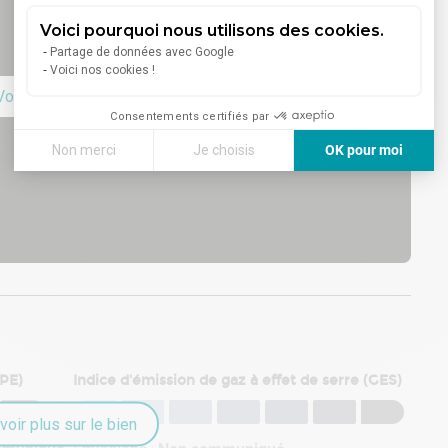
Voici pourquoi nous utilisons des cookies.
Partage de données avec Google
Voici nos cookies !
Voir sur la carte
Consentements certifiés par
Non merci
Je choisis
OK pour moi
Axeptio consent
Plateforme de Gestion du Consentement : Personnalisez vos
Notre plateforme vous permet d'adapter et de gérer vos paramè
DPE)
Indice d'émission de gaz à effet de serre (GES)
voir plus sur le bien