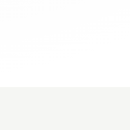
IMMO
DÉCOUVREZ
BureauxLocaux.com
est édité par