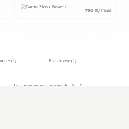
750 €/mois
rsan (1)
Biscarrosse (1)
Locaux commerciaux à vendre Dax (6)
Entrepôts à vendre Dax (1)
À PROPOS
SERVICES
PROS DE L'