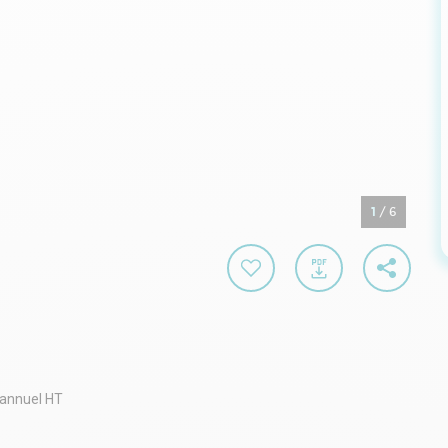
1
/
6
 annuel HT