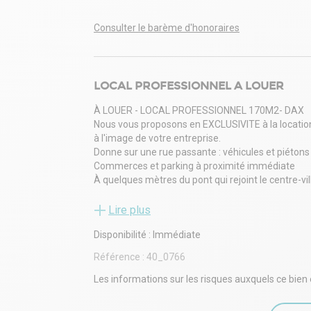
Consulter le barème d'honoraires
LOCAL PROFESSIONNEL A LOUER
À LOUER - LOCAL PROFESSIONNEL 170M2- DAX
Nous vous proposons en EXCLUSIVITE à la location
à l'image de votre entreprise.
Donne sur une rue passante : véhicules et piétons
Commerces et parking à proximité immédiate
À quelques mètres du pont qui rejoint le centre-vil
Grande pièce principale en façade + 3 pièces à l'ar
sanitaires... :
Lire plus
120m2 de bureaux cloisonnables
Disponibilité : Immédiate
10m2 de réserve
30m2 de stockage
Référence :
40_0766
8m2 de sanitaires - volume ERP
Travaux d'aménagement à prévoir
Les informations sur les risques auxquels ce bien 
Idéal pour une activité de bureau ou professionnel
Ce bien vous intéresse ? Pour plus d'informations