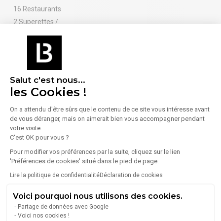
16 Restaurants
2 Superettes /
Supermarchés
Services
Sport
9 Banques
2 Salles de sport /
Fitness
Salut c'est nous...
les Cookies !
On a attendu d'être sûrs que le contenu de ce site vous intéresse avant
En savoir plus sur le quartier
de vous déranger, mais on aimerait bien vous accompagner pendant
votre visite...
C'est OK pour vous ?
Pour modifier vos préférences par la suite, cliquez sur le lien
Énergie
'Préférences de cookies' situé dans le pied de page.
Lire la politique de confidentialité
Déclaration de cookies
Diagnostic de performance énergétique (DPE)
Voici pourquoi nous utilisons des cookies.
Partage de données avec Google
Consommation (énergie primaire) :
Non communiqué
Voici nos cookies !