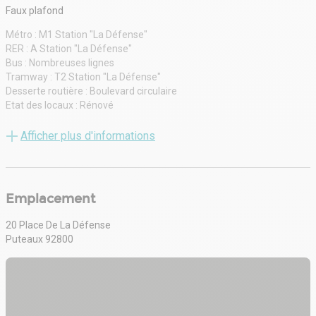
Faux plafond
Métro : M1 Station "La Défense"
RER : A Station "La Défense"
Bus : Nombreuses lignes
Tramway : T2 Station "La Défense"
Desserte routière : Boulevard circulaire
Etat des locaux : Rénové
Distribution climatisation : ventilo convecteurs
Restauration : et brasserie + restaurant VIP
Afficher plus d'informations
Cafétéria : Oui
Complexe Salle de réunion : au dernier étage
Autre élément : Possibilité de reprise mobilie
Autre élément : capacitaire : 1 pers pour 10 m
Emplacement
Gestion technique centralisée : Oui
Trame de façade : 1,35 mètre(s)
20 Place De La Défense
Faux plancher : Oui
Puteaux 92800
Eclairage Bureaux : LED