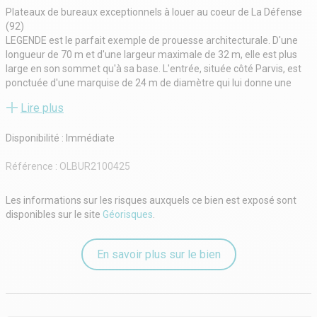
Plateaux de bureaux exceptionnels à louer au coeur de La Défense
(92)
LEGENDE est le parfait exemple de prouesse architecturale. D'une
longueur de 70 m et d'une largeur maximale de 32 m, elle est plus
large en son sommet qu'à sa base. L'entrée, située côté Parvis, est
ponctuée d'une marquise de 24 m de diamètre qui lui donne une
allure magistrale.
Lire plus
Architectes : Peï, Cobb, Freed and Partners et SRA (Saubot, Roult et
Associés) Architectes.
Disponibilité : Immédiate
La tour bénéficie du meilleur emplacement au coeur de la Défense
et au pied du HUB de transports : Ligne 1 du métro, RER A, Tramway
Référence :
OLBUR2100425
T2, les ligne U et L de la SNCF et de nombreuses lignes de bus.
Les services proposés sont aux plus hauts standards :
Restaurants, dont une brasserie au 39ème étage proposant des
Les informations sur les risques auxquels ce bien est exposé sont
vues exceptionnelles
disponibles sur le site
Géorisques
.
Cafétéria
Brasserie
Business center avec 14 salles de réunions équipées, au 39èùe
En savoir plus sur le bien
étage de la tour et mutualisées entre les locataires
Un auditorium de 120 places au 40ème et dernier étage
Une salle de sport haut de gamme au 40ème et dernier étage
Aux 15ème et 16ème étages de la tour, nous vous proposons à la