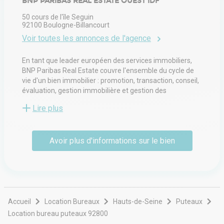
BNP PARIBAS REAL ESTATE OUEST IDF
50 cours de l'île Seguin
92100
Boulogne-Billancourt
Voir toutes les annonces de l'agence
En tant que leader européen des services immobiliers,
BNP Paribas Real Estate couvre l'ensemble du cycle de
vie d'un bien immobilier : promotion, transaction, conseil,
évaluation, gestion immobilière et gestion des
investissements. Avec 4 500 employés, BNP Paribas Real
Lire plus
Estate apporte un soutien local aux propriétaires, aux
locataires, aux investisseurs et aux autorités locales dans
24 pays (via ses bureaux et son réseau d'alliances) en
Avoir plus d'informations sur le bien
Europe, au Moyen-Orient et en Asie.
Accueil
Location Bureaux
Hauts-de-Seine
Puteaux
Location bureau puteaux 92800