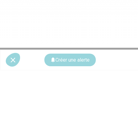
Créer une alerte
© 2026 CoStar Group
La plateforme spécialiste de l'immobilier professionnel
Ce site est protégé par reCAPTCHA et les
règles de confidentialité
ainsi que
les
conditions d'utilisation
de Google s'appliquent.
À PROPOS