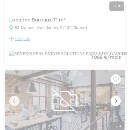
1
/
10
Location Bureaux 71 m²
84 Avenue Jean Jaurés, 92140 Clamart
Lire plus
ADVENIS CONSEIL vous propose un bureau à louer d'une
surface de 71 m² accompagné de 2 places de parking en
sous-sol.
En plein centre-ville de Clamart, à proximité des commerces
1 065 €/mois
et non loin des transports en commun.
Le local fait face à un espace vert reposant et calme et
dispose de deux emplacements de parkings en sus.
Disponible immédiatement, ces bureaux sont idéals pour une
activité type prestations de services ou professions libérales.
Votre interlocuteur Serge Da Silva se tient à votre écoute
pour toute visite ou renseignement complémentaire.
- Type de bail : Commercial
- Durée : 3/6/9 ans
- Fiscalité : TVA
- Indice : ILAT
- Indexation : Annuelle
1
/
11