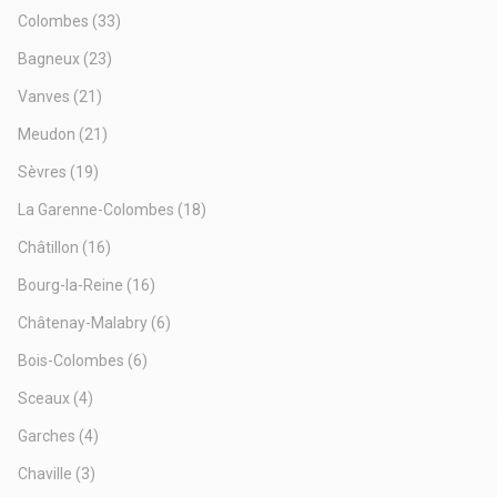
Autoroute A10
Parkings publics disponibles près de la Mairie et du Centre
Colombes
(33)
Velib' stations à proximité
Commercial
Dépot de garantie : 3 mois de loyer HT HC
Bagneux
(23)
Dépot de garantie : 3 mois de loyer HT HC
Vanves
(21)
Meudon
(21)
Sèvres
(19)
La Garenne-Colombes
(18)
Châtillon
(16)
Bourg-la-Reine
(16)
Châtenay-Malabry
(6)
Bois-Colombes
(6)
Sceaux
(4)
Garches
(4)
Chaville
(3)