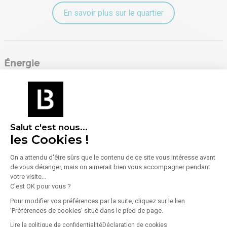
En savoir plus sur le quartier
Énergie
Diagnostic de performance énergétique (DPE)
Consommation (énergie primaire) :
Non communiqué
Salut c'est nous...
En savoir plus sur le bien
Indice d'émission de gaz à effet de serre (GES)
les Cookies !
On a attendu d'être sûrs que le contenu de ce site vous intéresse avant
de vous déranger, mais on aimerait bien vous accompagner pendant
Émissions :
Non communiqué
votre visite...
C'est OK pour vous ?
Pour modifier vos préférences par la suite, cliquez sur le lien
'Préférences de cookies' situé dans le pied de page.
Lire la politique de confidentialité
Déclaration de cookies