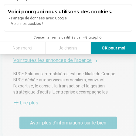
À propos de l'agence
Voici pourquoi nous utilisons des cookies.
Partage de données avec Google
Voici nos cookies !
BPCE SOLUTIONS IMMOBILIERES
Consentements certifiés par
2 Square De L'Opera-Louis Jouvet
Non merci
Je choisis
OK pour moi
75009
Paris
Axeptio consent
Plateforme de Gestion du Consentement : Personnalisez vos Options
Voir toutes les annonces de l'agence
Notre plateforme vous permet d'adapter et de gérer vos paramètres de 
BPCE Solutions Immobilières est une filiale du Groupe
BPCE dédiée aux services immobiliers, couvrant
l’expertise, le conseil, la transaction et la gestion
stratégique d’actifs. L’entreprise accompagne les
propriétaires, investisseurs, promoteurs et institutions
Lire plus
dans leurs projets de valorisation et de
commercialisation d’actifs résidentiels et tertiaires, en
s’appuyant sur une connaissance approfondie des
Avoir plus d'informations sur le bien
marchés et une expertise réglementaire reconnue.