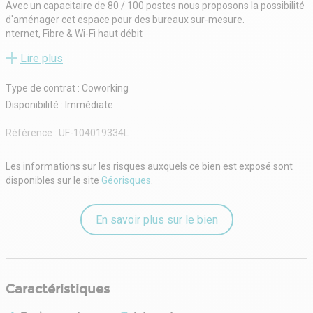
Avec un capacitaire de 80 / 100 postes nous proposons la possibilité
d'aménager cet espace pour des bureaux sur-mesure.
nternet, Fibre & Wi-Fi haut débit
Ménage quotidien
Lire plus
Entretien, réparations et mise aux normes
Responsable de site dédié et de proximité
Type de contrat : Coworking
Maintenance et entretien des espaces par nos équipes de
techniciens internes
Disponibilité : Immédiate
Gestion IT, intervention sous 4H en cas de panne
R+1 - 580.00 m²
Référence :
UF-104019334L
Surface sur SS/RDC, R+1
Loyer pour 80 postes : 562,50€ /poste
Les informations sur les risques auxquels ce bien est exposé sont
Loyer pour 100 poste : 450€ /poste
disponibles sur le site
Géorisques
.
En savoir plus sur le bien
Caractéristiques