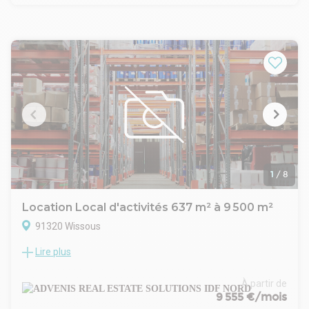
1
/
8
Location Local d'activités 637 m² à 9 500 m²
91320 Wissous
Lire plus
ADVENIS CONSEIL vous propose à la location un Programme
neuf indépendant à usage d'activité d'une superficie totale
de 9500 m² divisible dès 637 m².
À partir de
Ces bâtiments seront constitués de 3 et 6 cellules disposant
9 555 €/mois
chacune un accès plain-pied (Porte sectionnelle) et d'un quai