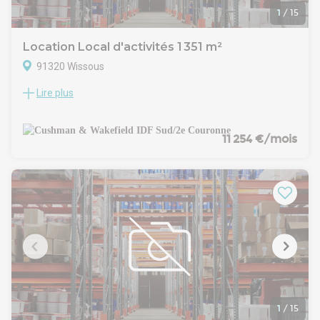
1
/
15
Location Local d'activités 1 351 m²
91320 Wissous
Lire plus
Découvrez une opportunité exceptionnelle dans le secteur
des bureaux à Wissous, avec un espace de 1 351 m²
disponible à la location, divisibles à partir de 151 m² pour
s'adapter parfaitement à vos besoins. Ce site offre une
11 254 €/mois
hauteur impressionnante de 9,80 mètres, une charge au sol
de 4 tonnes par mètre carré, un chauffage aérotherme au
gaz pour un confort optimal, ainsi qu'une porte à quai et une
rampe d'accès métallique pour faciliter les opérations
logistiques.
De plus, la présence de la fibre optique garantit une
connectivité rapide et fiable. Cet entrepôt de classe B, doté
d'une charpente métallique solide, dispose également d'une
aire de manoeuvre et d'une seconde rampe d'accès pour
une accessibilité optimale.
Ne manquez pas cette occasion unique d'installer votre
entreprise dans un environnement professionnel de qualité.
1
/
15