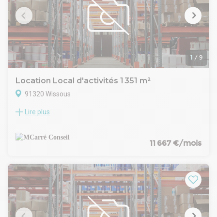
Site Clos
fibre optique
Pour plus d'information, n'hésitez pas à nous contacter au 01
80 86 50 50
1
/
9
Location Local d'activités 1 351 m²
91320 Wissous
Lire plus
A proximité de l'autoroute A10 et de la Nationale 20, au sein
d'un parc logistique ICPE 1510, nous vous proposons à la
location une cellule de 1 351 m² à usage d'entrepôt avec
bureaux d'accompagnement avec 2 portes à quai.
11 667 €/mois
Site clos et sécurisé
Accès gros porteurs
Fibre optique
Programme de rénovation énergétique engagé sur le parc
jusqu'en 2026
Surface RDC : 1200 m²
Haut. libre min. ss poutre : 7,4 m