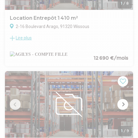
1
/
8
Location Entrepôt 1 410 m²
2-16 Boulevard Arago, 91320 Wissous
Lire plus
Parc de LESSEPS
AGILYS vous propose à la location des surfaces d'entrepôts/
logistiques / bureaux , située au coeur du Parc d'activité de
Morangis.
12 690 €/mois
Autres taxes : 4.2 €/m²/an
- Type de bail : Commercial
- Durée : 3/6/9 ans
- Fiscalité : TVA
- Indice : ILAT
- Indexation : Annuelle, date prise effet
- Dépôt de garantie : 3 mois
- Loyers et charges : Trimestriels et d'avance
1
/
9