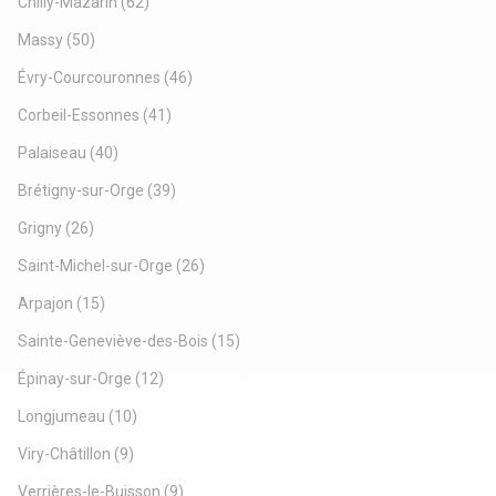
Chilly-Mazarin
(62)
Massy
(50)
Évry-Courcouronnes
(46)
Corbeil-Essonnes
(41)
Palaiseau
(40)
Brétigny-sur-Orge
(39)
Grigny
(26)
Saint-Michel-sur-Orge
(26)
Arpajon
(15)
Sainte-Geneviève-des-Bois
(15)
Épinay-sur-Orge
(12)
Longjumeau
(10)
Viry-Châtillon
(9)
Verrières-le-Buisson
(9)