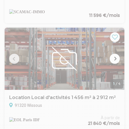
propose :
Un local d'activité idéal pour une activité logistique sur la
commune de WISSOUS d'une surface totale de 1 380m²
11 596 €/mois
dans un secteur bien desservi entre l'A10 et l'A6.
SURFACES :
Entrepôt : 1 200m²
Bureaux R+1 : 151 m² équipés d'une climatisation réversible
Site classé sous autorisation ICPE 1510
Se situe dans un parc d'activités entièrement clos, sécurisé.
Hauteur sous plafond maximal : 9.80m
Accès livraison : 1 quais et rampe d'accès métallique
Charge au sol : 4T/m²
programme de rénovation énergétique sur 2024/2026
Pour davantage d'informations, retrouvez cette annonce sur
notre site internet ou contactez-nous directement.
1
/
4
Location Local d'activités 1 456 m² à 2 912 m²
91320 Wissous
À partir de
21 840 €/mois