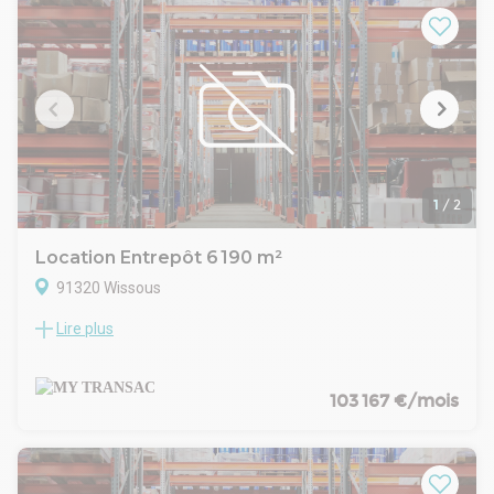
Fibre optique
Autorisation 1510
1
/
2
Location Entrepôt 6 190 m²
91320 Wissous
Lire plus
My Transac vous propose à la location un entrepôt de 6
190m² dont 425m² de bureaux
En plus une Mezzanine (déposable) de 1 857 m²
Prestations :
103 167 €/mois
• Site clos et sécurisé
• Cour camion de 35m
• 9 portes à quai
• 3 Portes sectionnelle de plain-pied