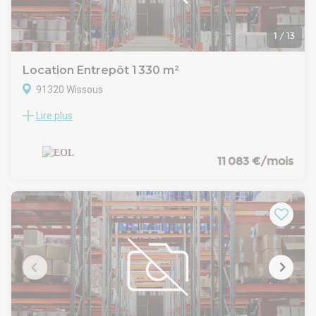
locaux récents et adaptables.
Pour toute information complémentaire, contactez nous.
1
/
13
Location Entrepôt 1 330 m²
91320 Wissous
Lire plus
Au sein d'un parc logistique, EOL vous propose à la location
une cellule d'entrepôt de 1 350 m² à Wissous (91).
Entrepôt avec une belle hauteur sous plafond (9.80m), 1
porte a quai, 1 rampe métallique.
11 083 €/mois
Programme de rénovation énergétique.
Nous restons à votre disposition pour tout renseignement,