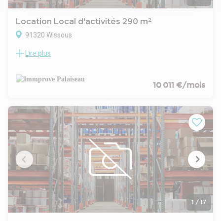
Location Local d'activités 290 m²
91320 Wissous
Lire plus
À la jonction stratégique des autoroutes A6 et A10,
Immprove vous propose en exclusivité une opportunité rare
située sur la commune de Wissous. Édifié sur une parcelle
entièrement bitumée d'environ 2 200 m². Le bien comprend
10 011 €/mois
un bâtiment principal de 165 m² environ, aménagé avec des
bureaux fonctionnels et des locaux sociaux, ainsi que trois
entrepôts indépendants de 70 m², 30 m² et 28 m².
1
/
17