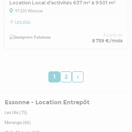
Location Local d'activités 637 m² à 9 501 m²
91320 Wissous
Lire plus
Situé à proximité immédiate de l'aéroport de Paris-Orly et de
l'A10 et A6, au coeur de la ZAC du Haut de Wissous,
prochainement relié à la future ligne 18 du Grand Paris
À partir de
Express
8 759 €/mois
Ce programme se compose de deux bâtiments d'activités
neufs, développés sur un site clos et sécurisé, offrant une
surface totale d'environ 9 500 m².
1
2
Essonne - Location Entrepôt
Les Ulis
(75)
Morangis
(66)