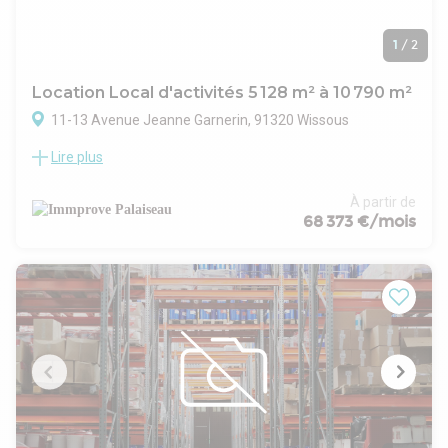
1
/
2
Location Local d'activités 5 128 m² à 10 790 m²
11-13 Avenue Jeanne Garnerin, 91320 Wissous
Lire plus
Idéalement situés au sein de la zone d'activité de Wissous, à
proximité immédiate de la future ligne 18 du métro ainsi que
des principaux axes routiers (A6, A10 et A86), Immprove
À partir de
vous propose à la location un bâtiment de 10 790 m²
68 373 €/mois
divisibles à partir de 5 128 m². Ces locaux livrés au 3ème
trimestre 2027, proposeront des prestations de qualité,
adaptées aux besoins des entreprises en quête d'espaces
modernes, fonctionnels et performants.