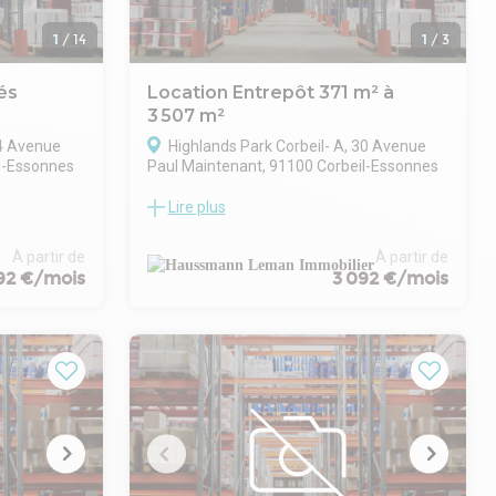
1
/
14
1
/
3
és
Location Entrepôt 371 m² à
3 507 m²
24 Avenue
Highlands Park Corbeil- A, 30 Avenue
l-Essonnes
Paul Maintenant, 91100 Corbeil-Essonnes
Lire plus
'entreprise,
Cellules à usage d'activité avec bureaux
sieurs
d’accompagnement dans un programme
s de
neuf. Hauteur de 7,5 mètres. Résistance au
À partir de
À partir de
63 m², situé
sol : 3 tonnes/m2. Accès plain-pied. Tarif
92 €/mois
3 092 €/mois
Exona à
bleu 36 kVA.
Site clos et sécurisé. Ossature métallique
90 à 354 m²
avec bardage double peau. Couverture bac
e bureaux.
acier. Faux-plafonds en dalles minérales
 de l'offre
avec éclairage LED encastré. Ventilation
/m², une
double flux pour les bureaux et simple flux
d'un accès
pour les sanitaires. Chauffage par
insi que
convecteurs électriques, panneaux
king VL.
rayonnants électriques à commande