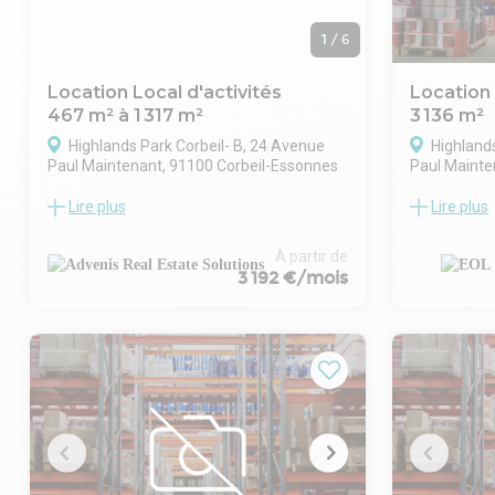
1
/
6
Location Local d'activités
Location
467 m² à 1 317 m²
3 136 m²
Highlands Park Corbeil- B, 24 Avenue
Highland
Paul Maintenant, 91100 Corbeil-Essonnes
Paul Mainte
Lire plus
Lire plus
ADVENIS CONSEIL vous propose à la
EOL, spécial
location un ensemble de 9 cellules
vous propose
d'activité à partir de 383 m², situées au
locaux d'ac
À partir de
coeur d'un parc d'activités récent
bureaux, à p
3 192 €/mois
développé en 2023.
au sein de l
L'ensemble totalise 6 777 m² de locaux
Corbeil-Ess
d'activité, dont 3 240 m² actuellement
Les biens s
disponibles.
d'entrepôt 
Ces locaux offrent des espaces de
Les caractér
stockage fonctionnels accompagnés de
sont d'une c
bureaux d'appoint, dans un environnement
hauteur sou
moderne et dynamique.
de plain-pie
Implanté dans la ZAC de Corbeil-Essonnes,
plusieurs e