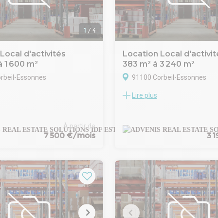
d'avance
1
/
4
Local d'activités
Location Local d'activit
à 1 600 m²
383 m² à 3 240 m²
rbeil-Essonnes
91100 Corbeil-Essonnes
Lire plus
SEIL vous propose à la
ADVENIS CONSEIL vous propose
orbeil-Essonnes un local
location un ensemble de 9 cell
à usage d'activités et de
d'activité à partir de 383 m², s
isible à partir de 1 200 m², pour
coeur d'un parc d'activités réce
À partir de
7 500 €/mois
3 
 totale de 1 600 m².
développé en 2023.
a commune de Corbeil-
L'ensemble totalise 6 777 m² d
et ensemble d'activités
d'activité, dont 3 240 m² actue
un environnement industriel et
disponibles.
tabli au sud de Paris, avec une
Ces locaux offrent des espace
é performante vers les
stockage fonctionnels accomp
pôles économiques de
bureaux d'appoint, dans un en
e secteur profite d'un accès
moderne et dynamique.
rands axes routiers et d'une
Implanté dans la ZAC de Corbe