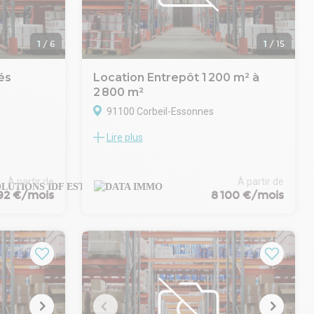
d'avance
1
/
6
1
/
15
és
Location Entrepôt 1 200 m² à
2 800 m²
91100 Corbeil-Essonnes
Lire plus
 à la
DATA IMMO vous présente à Corbeil
ules
essonnes, 2800 m2 d'activite
ituées au
Accès au site
nt
Un accès par portail coulissant donnant sur
À partir de
À partir de
192 €/mois
8 100 €/mois
le quai de
e locaux
l'apport Paris
llement
Vidéosurveillance en cours de déploiement
s de
agnés de
vironnement
il-Essonnes,