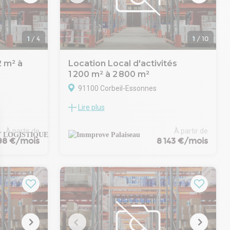
te
diate de
ilité
1
/
4
1
/
10
2 m² à
Location Local d'activités
1 200 m² à 2 800 m²
91100 Corbeil-Essonnes
Lire plus
Sud sur le
IMMPROVE vous propose une opportunité
ove vous
exceptionnelle avec ces locaux d'activités
e normée
de 1 600 m² non divisibles à louer à Corbeil-
À partir de
À partir de
ne surface
Essonnes. Idéalement situés, ces espaces
98 €/mois
8 143 €/mois
r de 5982 m²
offrent un cadre idéal pour développer
votre entreprise. Ne manquez pas cette
né
occasion unique et contactez-nous dès
maintenant pour plus d'informations.
au