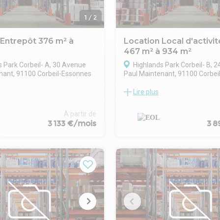
1
/
2
 Entrepôt 376 m² à
Location Local d'activit
467 m² à 934 m²
s Park Corbeil- A, 30 Avenue
Highlands Park Corbeil- B, 
nant, 91100 Corbeil-Essonnes
Paul Maintenant, 91100 Corbei
Lire plus
isé en immobilier d'entreprise,
EOL, spécialisé en immobilier d
, à la location, plusieurs
vous propose, à la location, plu
tivités accompagnés de
locaux d'activités accompagné
À partir de
artir de 376 m² à 463 m², situé
bureaux, à partir de 376 m² à 4
3 133 €/mois
3 8
a zone industrielle Exona à
au sein de la zone industrielle 
onnes (91).
Corbeil-Essonnes (91).
ont composés de 290 à 354 m²
Les biens sont composés de 2
et de 86 à 109 m² de bureaux.
d'entrepôt et de 86 à 109 m² d
istiques techniques de l'offre
Les caractéristiques techniques
harge au sol de 2 t/m², une
sont d'une charge au sol de 2 t
s poutre de 6.5 m, d'un accès
hauteur sous poutre de 6.5 m, 
d pour chaque lot ainsi que
de plain-pied pour chaque lot a
mplacements de parking VL.
plusieurs emplacements de par