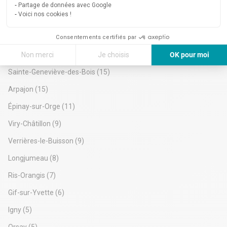
Brétigny-sur-Orge
(41)
Partage de données avec Google
Voici nos cookies !
Palaiseau
(38)
Saint-Michel-sur-Orge
(26)
Consentements certifiés par
Non merci
Je choisis
OK pour moi
Grigny
(24)
Axeptio consent
Plateforme de Gestion du Consentement : Personnalisez vos Options
Sainte-Geneviève-des-Bois
(15)
Notre plateforme vous permet d'adapter et de gérer vos paramètres de 
Arpajon
(15)
Épinay-sur-Orge
(11)
Viry-Châtillon
(9)
Verrières-le-Buisson
(9)
Longjumeau
(8)
Ris-Orangis
(7)
Gif-sur-Yvette
(6)
Igny
(5)
Orsay
(5)