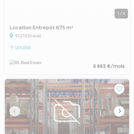
1
/
6
Location Entrepôt 675 m²
91210 Draveil
Lire plus
DL Real Estate vous propose à la location un bâtiment
d'activité semi-indépendant d'environ 675 m², situé à Draveil
(91210), au coeur d'un environnement dédié aux activités
économiques.
6 863 €/mois
Le bien dispose d'une cour privative d'environ 300 m²,
offrant une réelle autonomie d'exploitation pour les
manoeuvres, le stationnement ou le stockage extérieur.
La répartition des surfaces est la suivante :
500 m² d'entrepôt / atelier, fonctionnel et lumineux,
175 m² de bureaux, entièrement en rez-de-chaussée,
facilitant l'exploitation quotidienne et l'accessibilité.
L'ensemble bénéficie d'une hauteur sous plafond de 6
mètres, d'une porte sectionnelle, et d'une résistance au sol
de 3 T/m², répondant aux standards des activités
artisanales, industrielles légères ou de négoce.