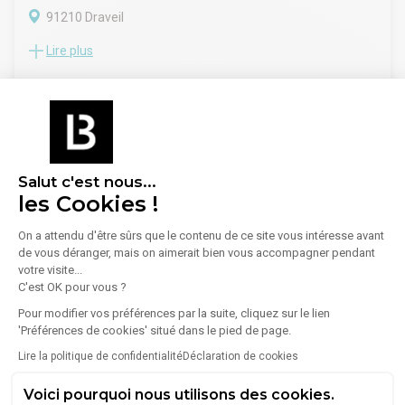
Route N6, N7
91210 Draveil
Dépot de garantie : 3 mois de loyer HT HC
Lire plus
Situé à proximité des axes N6 et N7, au coeur de la zone
d'activité de Draveil, Immprove vous propose à la location un
bâtiment indépendant de 890 m² environ. Ce bien se
compose d'un espaces d'activité de 500m², de bureaux et de
9 038 €/mois
locaux sociaux en RDC, complétés par des bureaux au 1er
étage.
Salut c'est nous...
Essonne - Location Entrepôt
les Cookies !
Les Ulis
(75)
On a attendu d'être sûrs que le contenu de ce site vous intéresse avant
de vous déranger, mais on aimerait bien vous accompagner pendant
Morangis
(63)
votre visite...
C'est OK pour vous ?
Chilly-Mazarin
(63)
Pour modifier vos préférences par la suite, cliquez sur le lien
Massy
(50)
'Préférences de cookies' situé dans le pied de page.
Évry-Courcouronnes
(45)
Lire la politique de confidentialité
Déclaration de cookies
Corbeil-Essonnes
(43)
Voici pourquoi nous utilisons des cookies.