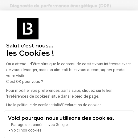
Diagnostic de performance énergétique (DPE)
Consommation (énergie primaire) :
Non communiqué
En savoir plus sur le bien
Indice d'émission de gaz à effet de serre (GES)
Salut c'est nous...
les Cookies !
Émissions :
Non communiqué
On a attendu d'être sûrs que le contenu de ce site vous intéresse avant
de vous déranger, mais on aimerait bien vous accompagner pendant
votre visite...
C'est OK pour vous ?
Pour modifier vos préférences par la suite, cliquez sur le lien
'Préférences de cookies' situé dans le pied de page.
À propos de l'agence
Lire la politique de confidentialité
Déclaration de cookies
Voici pourquoi nous utilisons des cookies.
Partage de données avec Google
Voici nos cookies !
CONCILIARE