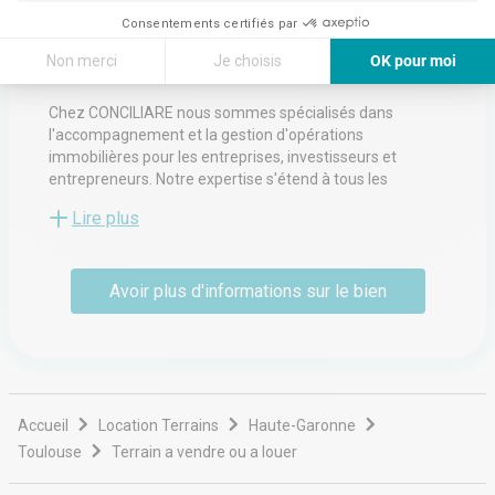
6 Place Du Président Thomas Woodrow Wilson
Consentements certifiés par
31000
Toulouse
Non merci
Je choisis
OK pour moi
Voir toutes les annonces de l'agence
Axeptio consent
Plateforme de Gestion du Consentement : Personnalisez vos Options
Chez CONCILIARE nous sommes spécialisés dans
Notre plateforme vous permet d'adapter et de gérer vos paramètres de 
l'accompagnement et la gestion d'opérations
immobilières pour les entreprises, investisseurs et
entrepreneurs. Notre expertise s'étend à tous les
secteurs de l'immobilier d'entreprise : bureaux, locaux
Lire plus
commerciaux, entrepôts, commerces, terrains à bâtir,
etc.
Nous offrons des solutions sur mesure, adaptées à vos
Avoir plus d'informations sur le bien
besoins et à vos objectifs stratégiques.
Conseils et accompagnement personnalisé aux
propriétaires souhaitant louer ou vendre leurs biens.
L'agence se concentre sur la location et la transaction
immobilière, offrant également des services de
recherche exclusifs pour répondre aux besoins
spécifiques de nos clients.
Accueil
Location Terrains
Haute-Garonne
Nos services :
Toulouse
Terrain a vendre ou a louer
Location et vente de biens immobiliers d'entreprise : Que