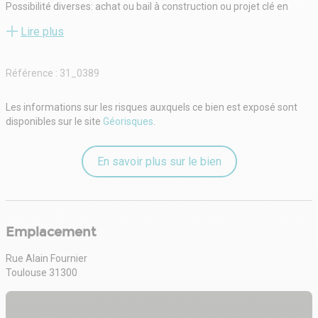
Possibilité diverses: achat ou bail à construction ou projet clé en
mains en fonction de vos besoins.
Lire plus
Nous contactez pour le prix.
Vous cherchez des locaux à votre image et avec un excellent
emplacement, contactez CONCILIARE IMMOBILIER au 05 61 44 60
Référence :
31_0389
02.
Les informations sur les risques auxquels ce bien est exposé sont
disponibles sur le site
Géorisques
.
En savoir plus sur le bien
Emplacement
Rue Alain Fournier
Toulouse 31300