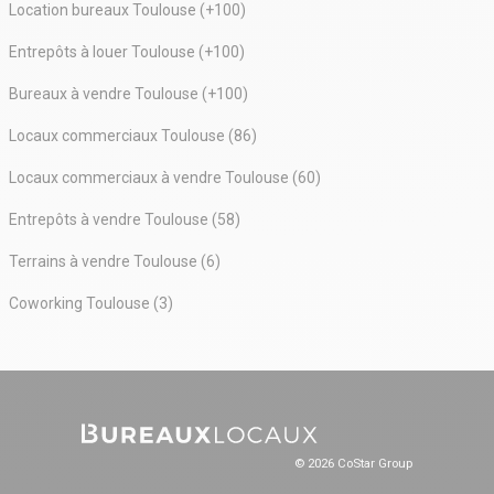
commerciaux, autorisations d'urbanisme, études de
Location bureaux Toulouse (+100)
faisabilité, etc.
Entrepôts à louer Toulouse (+100)
Expertise locale : Implantée à Toulouse, nous
Bureaux à vendre Toulouse (+100)
connaissons parfaitement le marché immobilier de la
Haute-Garonne, ses tendances et ses spécificités, pour
Locaux commerciaux Toulouse (86)
vous offrir des conseils adaptés et des solutions
optimisées.
Locaux commerciaux à vendre Toulouse (60)
Entrepôts à vendre Toulouse (58)
Terrains à vendre Toulouse (6)
Coworking Toulouse (3)
© 2026 CoStar Group