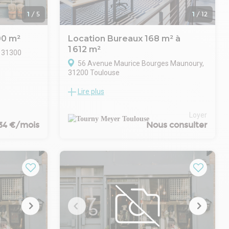
1
/
5
1
/
12
00 m²
Location Bureaux 168 m² à
1 612 m²
, 31300
56 Avenue Maurice Bourges Maunoury,
31200 Toulouse
ion un vaste
Lire plus
 idéalement
Toulouse Borderouge - Espace mixte
ilité et
bureaux/commerces dans un écrin de
e. Ces locaux
modernité
Loyer
e moderne et
TOURNY MEYER vous propose au coeur du
334 €/mois
Nous consulter
opper votre
dynamique quartier Borderouge,
plus
découvrez cet immeuble neuf à haute
z d'un
qualité environnementale, livré en 2015 et
 un fort
idéalement situé à deux pas du métro. Ce
bâtiment R+6, détenu en pleine propriété,
allie fonctionnalité et flexibilité pour
répondre aux besoins des professionnels
ant
les plus exigeants.
Avec une surface utile totale de 3 033,70
m², dont 2 832 m² dédiés aux bureaux et