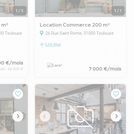
1
/
5
1
/
1
 m²
Location Commerce 200 m²
00 Toulouse
26 Rue Saint Rome, 31000 Toulouse
Lire plus
 de droit au
EMPLACEMENT PRIME
 surface
LOCO² vous propose à la location un local
nation de
commercial d'une surface totale de 200
00 €/mois
m² dont 130 m² de surface de vente en
7 000 €/mois
artier,
RDC situé dans le coeur historique de
ail :
66 000 €
.
Toulouse.
ne supérieur à
Emplacement PRIME, linéaire de vitrine
nagement du
important, visibilité exceptionnelle.
.
.