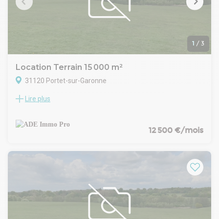
entreprise-31.com
1
/
3
Location Terrain 15 000 m²
31120 Portet-sur-Garonne
Lire plus
TOULOUSE-SUD-OUEST- PORTET-SUR-GARONNE A LA
LOCATION TERRAIN INDUSTRIEL DE 15 000 M² . déalement
situé dans une zone tertiaire animée et à proximité
immédiate de la rocade, ce terrain industriel à louer est
12 500 €/mois
parfait pour diverses activités. Sa surface bitumée permet la
circulation de gros porteurs, et il est plat, viabilisé et clôturé.
Pour plus d'informations et pour découvrir d'autres
annonces, visitez notre site : immobilier-entreprise-31.