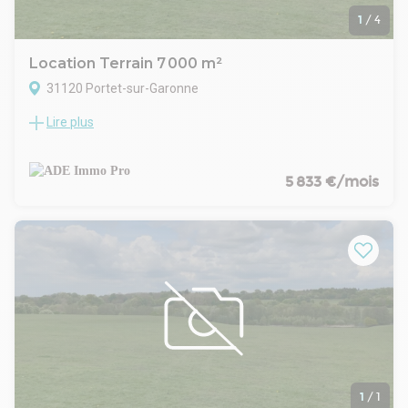
1
/
4
Location Terrain 7 000 m²
31120 Portet-sur-Garonne
Lire plus
TOULOUSE-SUD-OUEST- LARRIEU- A LA LOCATION TERRAIN
INDUSTRIEL DE 7000 M² .Idéalement situé près de la rocade
Sud-Ouest de Toulouse (secteur Larrieu), ce terrain industriel
de 7 000 m² est entièrement plat, viabilisé et clôturé. Doté
5 833 €/mois
d'une voirie lourde bitumée, il permet une accessibilité
optimale aux poids lourds. Parfait pour les activités
logistiques, artisanales, industrielles ou tertiaires. Situé dans
une zone dynamique à vocation mixte, il constitue une
opportunité rare pour implanter ou développer votre activité,
avec une excellente desserte routière.Plus d'annonces sur
immobilier-entreprise-31.com
1
/
1