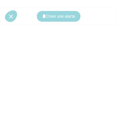
Créer une alerte
© 2026 CoStar Group
La plateforme spécialiste de l'immobilier professionnel
Ce site est protégé par reCAPTCHA et les
règles de confidentialité
ainsi que
les
conditions d'utilisation
de Google s'appliquent.
À PROPOS