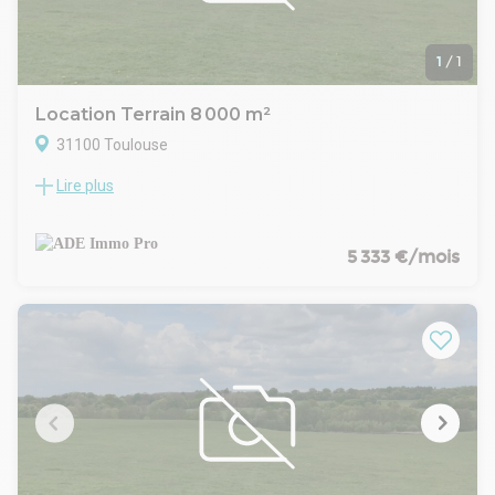
1
/
1
Location Terrain 8 000 m²
31100 Toulouse
Lire plus
TOULOUSE-SUD-OUEST- LARRIEU- A VENDRE TERRAIN DE
20 100M². Dans une zone tertiaire dynamique, à proximité
immédiate de la rocade, terrain à vendre, constructible en
bureaux, entrepôt, activité tertiaire. le terrain est plat viabilisé
5 333 €/mois
et cloturé. Il est bitumé en voirie lourde et accessible en gros
porteur. D'autres annonces sur notre site immobilier-
entreprise-31.com