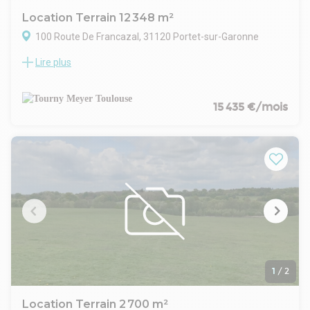
Location Terrain 12 348 m²
100 Route De Francazal, 31120 Portet-sur-Garonne
Lire plus
TOURNY MEYER propose à la location, sur la commune de
Portet-sur-Garonne, deux terrains d'environ 2 040 m² et de
10 300 m².
Chaque lot est clôturé et fermé par un portail coulissant à
15 435 €/mois
digicode. L'accès général de la zone est lui aussi fermé par
portails sécurisés.
Installation d'Algecos possible.
Terrains livrés stabilisés, sans raccordement réseau
1
/
2
Location Terrain 2 700 m²