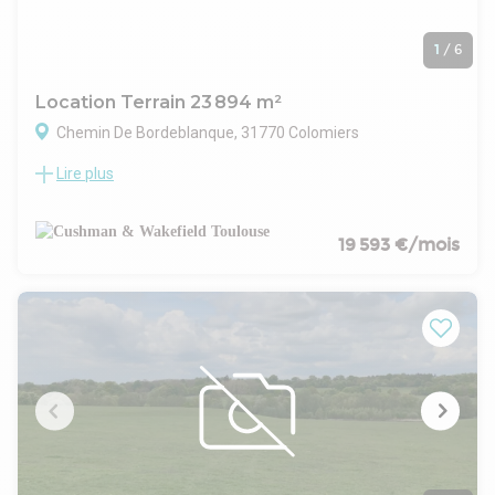
1
/
6
Location Terrain 23 894 m²
Chemin De Bordeblanque, 31770 Colomiers
Lire plus
Notre agence Cushman & Wakefield vous propose un
entrepôt à location sue la zone en Jacca à Colomiers
Sur un terrain de 23 894 m² environ entièrement bitumé
Un bâtiment de 2700 m² clos couvert de hauteur 9 m environ
19 593 €/mois
Plusieurs accès gros porteurs
Division possible du terrain
- Type de bail : Commercial
- Durée : 3/6/9 ans
- Préavis : 6 mois
- Fiscalité : TVA
- Indice : ILAT
- Indexation : Annuelle
- Dépôt de garantie : 3 mois
- Loyers et charges : Trimestriels et d'avance