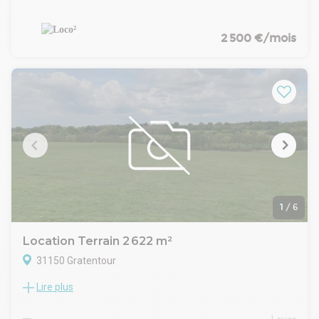
proposons un terrain à louer d'une surface de 1 236 m²
environ donnant sur une route passante. Il s'agit d'un terrain
plat et clôturé de forme triangulaire.
2 500 €/mois
- 70m de façade
- Portail coulissant (Manuel) de 5m
- Possibilité de mettre un panneau d'affichage
- Station de lavage avec séparateur d'hydrocarbures
- Un modulaire climatisé de 35 m² environ comprenant 1
accueil, 2 bureaux et 1 WC PMR
1
/
6
Location Terrain 2 622 m²
31150 Gratentour
Lire plus
Le Cabinet Novilis Conseil vous propose à la vente un terrain
viabilisé, à construire de 2 622 m² au sein d'un lotissement
d'activités idéalement placé à Gratentour au Nord de