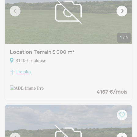
complémentaires selon vos besoins : clôture, portail, accès,
zones dédiées. Disponibilité rapide. Emplacement
stratégique aux portes de Toulouse, à proximité des zones
commerciales et industrielles. Retrouvez toutes nos
annonces sur immobilier-entreprise-31.
1
/
4
Location Terrain 5 000 m²
31100 Toulouse
Lire plus
TOULOUSE-SUD-OUEST- LARRIEU- A LA LOCATION TERRAIN
INDUSTRIEL DE 5000 M² . Idéalement situé à proximité
immédiate de la rocade Toulouse Sud-Ouest (secteur
Larrieu), ce terrain industriel de 5 000 m² est parfaitement
4 167 €/mois
adapté aux poids lourds grâce à sa voirie lourde bitumée. Il
offre un accès aisé pour les activités logistiques,
industrielles, artisanales, tertiaires o Plat, viabilisé et
entièrement clôturé, il se situe dans une zone dynamique à
vocation mixte. Opportunité rare pour implanter ou
développer votre activité avec une excellente desserte
routière.Retrouvez d'autres annonces sur immobilier-