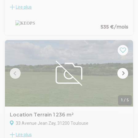
Lire plus
À louer : terrain/parkings au coeur de Toulouse, idéal pour
entreprises recherchant un emplacement central, à
proximité de la Gare Matabiau
Terrain/parkings
535 €/mois
Centre-ville de Toulouse
Situation/Transports :
Aéroport Aéroport de Toulouse-Blagnac (France)
Bus Toulouse - Colombette (Ligne 356, Ligne 383, Ligne 386),
Toulouse - Marengo Station (Ligne 357)
SNCF Toulouse-Matabiau (Gare SNCF)
Métro Marengo-SNCF (Ligne A)
1
/
5
Location Terrain 1 236 m²
33 Avenue Jean Zay, 31200 Toulouse
Lire plus
Secteur Nord de Toulouse, idéalement situé, nous vous