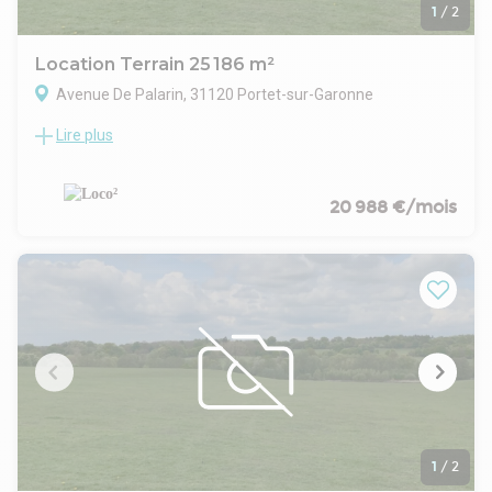
1
/
2
Location Terrain 25 186 m²
Avenue De Palarin, 31120 Portet-sur-Garonne
Lire plus
Secteur Sud-Ouest de Toulouse, situé à proximité immédiate
de la route d'Espagne, LOCO² vous propose un terrain à louer
d'environ 25 240 m².
- Il s'agit d'un terrain plat, en grande partie traité roulant pour
20 988 €/mois
les Poids lourds.
Ce site se situe à proximité de l'A64 ainsi que des
périphériques toulousains.
Disponibilité : Immédiate
Sur le site 2 bâtiments de 300 m² avec de la hauteur de
stockage.
1
/
2