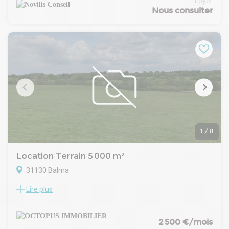
Loyer
Toulouse.
Nous consulter
Le lotissement GAROTEC pensé pour les professionnels,
prévu en livraison pour fin 2026 est situé face à la zone de la
Gravette. A taille humaine, il alliera fonctionnalité et
efficacité, dans un cadre propice au développement de votre
entreprise.
Un accompagnement personnalisé est possible pour les
comptes propres. Nous consulter pour en savoir plus sur les
possibilités de construction.
1
/
8
Location Terrain 5 000 m²
31130 Balma
Lire plus
OCTOPUS IMMOBILIER vous propose à la location un terrain
stabilisé d'environ 5 000 m² idéalement situé à Balma, à
proximité immédiate de la zone commerciale.
Le site bénéficie d'un emplacement stratégique avec accès
2 500 €/mois