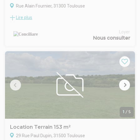
Rue Alain Fournier, 31300 Toulouse
Lire plus
LOCATION BAIL À CONSTRUCTION / VENTE TERRAIN
PURPAN 2700m2.
Opportunité à saisir, emplacement stratégique à deux pas du
Loyer
futur métro, en façade du périphérique et à proximité
Nous consulter
immédiates des axes routiers.
Possibilité diverses: achat ou bail à construction ou projet clé
en mains en fonction de vos besoins.
Nous contactez pour le prix.
Vous cherchez des locaux à votre image et avec un excellent
emplacement, contactez CONCILIARE IMMOBILIER au 05 61
44 60 02.
1
/
5
Location Terrain 153 m²
29 Rue Paul Dupin, 31500 Toulouse