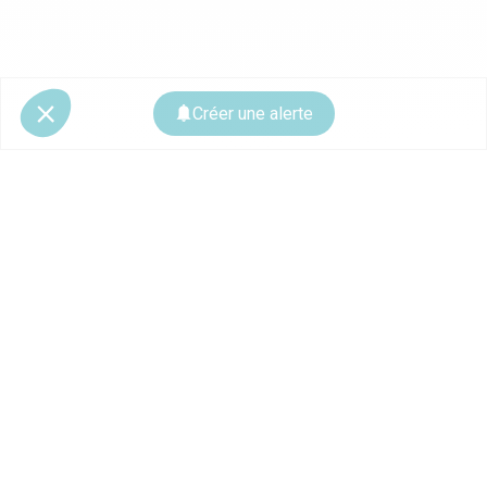
Créer une alerte
© 2026 CoStar Group
La plateforme spécialiste de l'immobilier professionnel
Ce site est protégé par reCAPTCHA et les
règles de confidentialité
ainsi que
les
conditions d'utilisation
de Google s'appliquent.