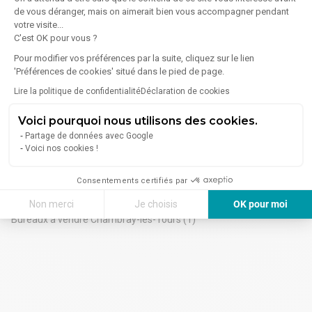
de vous déranger, mais on aimerait bien vous accompagner pendant
Montlouis-sur-Loire
(1)
votre visite...
C'est OK pour vous ?
Saint-Cyr-sur-Loire
(1)
Pour modifier vos préférences par la suite, cliquez sur le lien
Saint-Pierre-des-Corps
(1)
'Préférences de cookies' situé dans le pied de page.
Lire la politique de confidentialité
Déclaration de cookies
Chambray-lès-Tours - Autres recherches
Voici pourquoi nous utilisons des cookies.
Entrepôts à louer Chambray-lès-Tours
(8)
Partage de données avec Google
Entrepôts à vendre Chambray-lès-Tours
(2)
Voici nos cookies !
Locaux commerciaux à vendre Chambray-lès-Tours
(1)
Consentements certifiés par
Location bureaux Chambray-lès-Tours
(1)
Non merci
Je choisis
OK pour moi
Bureaux à vendre Chambray-lès-Tours
(1)
Axeptio consent
Plateforme de Gestion du Consentement : Personnalisez vos Options
Notre plateforme vous permet d'adapter et de gérer vos paramètres de 