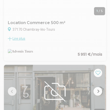
1
/
5
Location Commerce 500 m²
37170 Chambray-lès-Tours
Lire plus
ADVENIS Conseil vous propose à la location cette surface
commerciale d'environ 500 m², idéalement située sur l'un
des axes majeurs de la zone de la Vrillonnerie à Chambray
les Tours. Composé de vitrines sur l'ensemble de la façade, il
5 951 €/mois
bénéficie d'une belle visibilité et le stationnement pour la
clientèle y est facile. Au coeur de la zone commerciale la plus
importante de la région centre, à proximité directe du
périphérique et de l'A10 et à 5 min de l'A85.
- Type de bail : Commercial
- Durée : 3/6/9 ans
- Fiscalité : TVA
- Indice : ILC / ILAT
- Indexation : Annuelle
- Dépôt de garantie : 3 mois HT/HC
- Loyers et charges : Trimestriels et d'avance