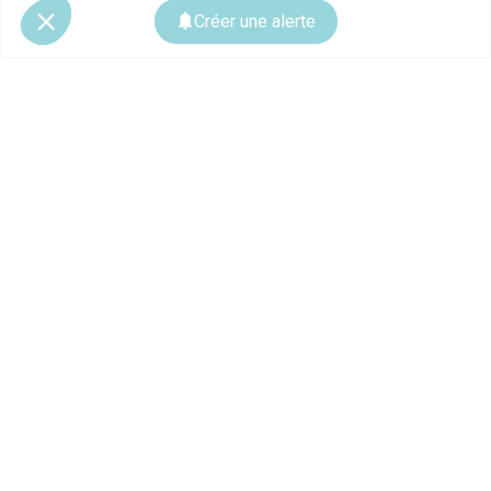
Créer une alerte
© 2026 CoStar Group
La plateforme spécialiste de l'immobilier professionnel
Ce site est protégé par reCAPTCHA et les
règles de confidentialité
ainsi que
les
conditions d'utilisation
de Google s'appliquent.
À PROPOS
Contactez-nous