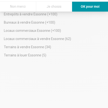
• Accès supplémentaire à 75 m² d'espace de travail partagé
Location bureaux Essonne
(+100)
• Prix à partir de 1843€
Non merci
Je choisis
OK pour moi
Toutes les images figurant sur cette liste représentent nos
Axeptio consent
Plateforme de Gestion du Consentement : Personnalisez vos Options
Entrepôts à vendre Essonne
(+100)
bureaux mais peuvent ne pas correspondre au centre en
question.
Notre plateforme vous permet d'adapter et de gérer vos paramètres de 
Bureaux à vendre Essonne
(+100)
En savoir plus
Locaux commerciaux Essonne
(+100)
Locaux commerciaux à vendre Essonne
(62)
Terrains à vendre Essonne
(34)
Terrains à louer Essonne
(5)