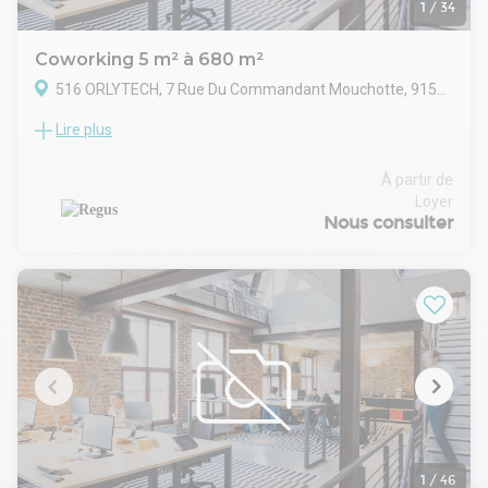
1
/
34
Coworking 5 m² à 680 m²
516 ORLYTECH, 7 Rue Du Commandant Mouchotte, 91550 Orly
Lire plus
Accédez à un espace de travail lumineux et inspirant conçu
pour permettre aux équipes de cinq de travailler de manière
performante. Bureaux modernes très bien desservis.
À partir de
Installez votre entreprise à Orly, célèbre pour ses excellentes
Loyer
voies de transport. Orlytech se situe à moins de 13
Nous consulter
kilomètres du centre de Paris, et l'aéroport est aisément
accessible, lui aussi.
Vos clients ne manqueront pas d'être impressionnés par
l'intérieur moderne de l'immeuble, avec ses grandes
fenêtres qui laissent filtrer une abondante lumière naturelle.
S'ils doivent loger sur place, réservez-leur une chambre dans
l'hôtel tout proche, idéalement situé sur la même propriété
que le centre d'affaires.
Domiciliez votre entreprise dans un bureau privatif de 30 m²
à Orly Orlytech, qui convient à 5 employés. Du mobilier au Wi-
Fi haut débit, tout est pris en charge dans nos grands
bureaux entièrement équipés, afin que vous puissiez vous
1
/
46