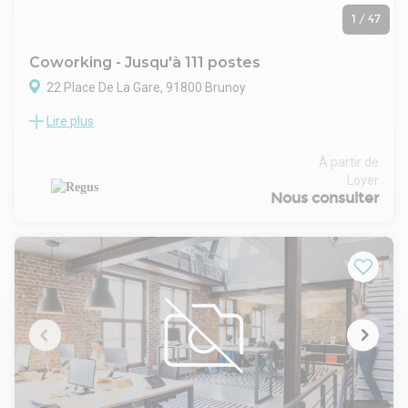
1
/
47
Coworking - Jusqu'à 111 postes
22 Place De La Gare, 91800 Brunoy
Lire plus
L’immeuble accueille ces espaces dans un cadre moderne et
attractif, caractérisé par une architecture soignée et des
aménagements contemporains de qualité. Conçu pour offrir
À partir de
confort et efficacité, il propose une combinaison équilibrée
Loyer
de bureaux, d’espaces de coworking et de services annexes,
Nous consulter
incluant notamment un espace de restauration et des
solutions de stationnement sécurisé. Situé dans un
environnement bien desservi et dynamique, à proximité
d’axes de transport majeurs facilitant l’accès au cœur de la
métropole, l’actif bénéficie d’un positionnement stratégique
pour les professionnels en quête de flexibilité. La présence
de Regus sur site renforce l’attractivité de l’immeuble, en
apportant une offre clé en main reconnue et intégrée à un
réseau international.