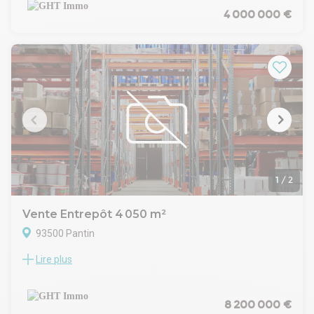
- 1 200 m² d'entrepôt
4 000 000 €
- 435 m² de bureaux
- Terrain : 500 m²
CARACTÉRISTIQUES :
- Accès gros porteur
- Hauteur sous plafond : 5 à 6 m
- 10 places de parking
- 2 portes sectionnelles
- Zone franchenGHT IMMO - 01 48 93 81 23 - Plus
d'informations sur www.ghtimmo.fr (réf. 9400410305)
1
/
2
Vente Entrepôt 4 050 m²
93500 Pantin
Lire plus
LE CABINET GHTIMMO VOUS PROPOSE:
Bâtiment indépendant de 4 050 m²
- RDC bas : environ 1 600 m² d'entrepôt accès de plain-pied.
- RDC : environ 1 250 m² d'entrepôt avec une hauteur sous
8 200 000 €