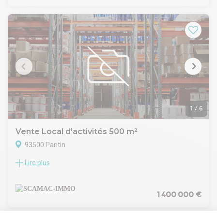
plafond de 6,5 m (et 8,6 m au faitage). et 350m2 de bureaux
( espace d'accueil, showroom etc...)
- R+1 : 600 m² de mezzanine béton pour le stockage et 250
m² de bureaux.
- Terrain : environ 2 000 m² exploitable.
Caractéristiques : 1 porte de plain-pied - 2 quais de
déchargement - parkings - accès poids lourds- Monte
charges 3T nGHT IMMO - 01 48 93 81 23 - Plus
d'informations sur www.ghtimmo.fr (réf. 940049906)
1
/
6
Vente Local d'activités 500 m²
93500 Pantin
Lire plus
À VENDRE – Local d'activités 500 m² à Pantin (93)
SCAMAC-IMMO commercialise aux portes de Paris un local
d'activités de 500 m². Implanté dans une zone d'activités
sécurisée, ce bâtiment en structure béton offre un fort
1 400 000 €
potentiel pour vos activités industrielles, artisanales ou
logistiques. Prix de vente : 1 400 000 € HT.