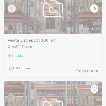
Honoraires en susnGHT IMMO - 01 48 93 81 23 - Plus
d'informations sur www.ghtimmo.fr (réf. 940049854)
1
/
12
Vente Entrepôt 1 300 m²
93500 Pantin
Lire plus
LE CABINET GHTIMMO VOUS PROPOSE :
Bâtiment indépendant d'une surface de 1 300 m²,
comprenant 1 200 m² d'entrepôt en rez-de-chaussée et 100
m² de stockage en R+1.
3 650 000 €
Accès :
- 1 porte sectionnelle plain-pied
- 1 quai de chargement
- Accès gros porteur
Extérieur : 760 m² de surface extérieure pouvant accueillir
parking ou stockagenGHT IMMO - 01 48 93 81 23 - Plus
d'informations sur www.ghtimmo.fr (réf. 940051333)