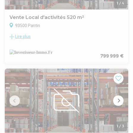
1
/
4
Vente Local d'activités 520 m²
93500 Pantin
Lire plus
Opportunité Exceptionnelle
INVESTISSEUR IMMO, cabinet expert en immobilier
d'entreprise, vous propose à la vente un vaste local
d'activités situé à Pantin. Ce bien bénéficie d'une situation
799 999 €
géographique stratégique avec une accessibilité optimale, à
environ 5 minutes de Paris.
Description du Local d'Activités :
Superficie Totale : 520 m²
En étage :
Activités : 330 m²
Mezzanine : 190 m²
Disponibilité : Immédiate
Caractéristiques :
Surface Entrepôt : 330 m²
Hauteur sous Plafond : 5,5 mètres. Adaptée aux besoins de
stockage.
1
/
3
Accessibilité : Facilement accessible depuis les principales