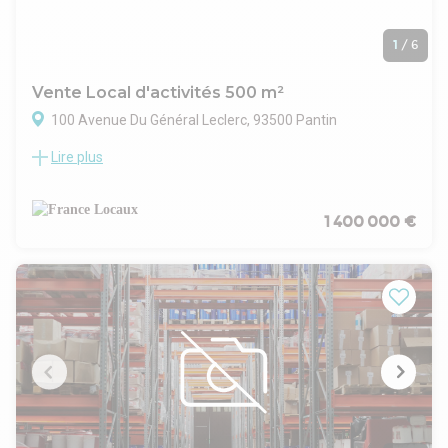
1
/
6
Vente Local d'activités 500 m²
100 Avenue Du Général Leclerc, 93500 Pantin
Lire plus
- Type de bail : Commercial
- Durée : 3/6/9 ans
- Préavis : 6 mois
- Fiscalité : TVA
1 400 000 €
- Indice : ILAT
- Indexation : Annuelle, date prise effet
- Dépôt de garantie : 3 mois HT
- Loyers et charges : Trimestriels et d'avance