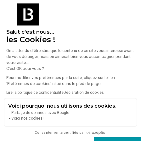
Salut c'est nous...
les Cookies !
On a attendu d'être sûrs que le contenu de ce site vous intéresse avant
de vous déranger, mais on aimerait bien vous accompagner pendant
1
/
6
votre visite...
C'est OK pour vous ?
Vente Local d'activités 1 400 m²
Pour modifier vos préférences par la suite, cliquez sur le lien
'Préférences de cookies' situé dans le pied de page.
93500 Pantin
Lire la politique de confidentialité
Déclaration de cookies
Lire plus
France Locaux vous propose un local d'activité avec accès
gros porteurs au sein d'une zone d'activité gardiennée aux
Voici pourquoi nous utilisons des cookies.
portes de Paris.
Partage de données avec Google
3 360 000 €
Voici nos cookies !
Consentements certifiés par