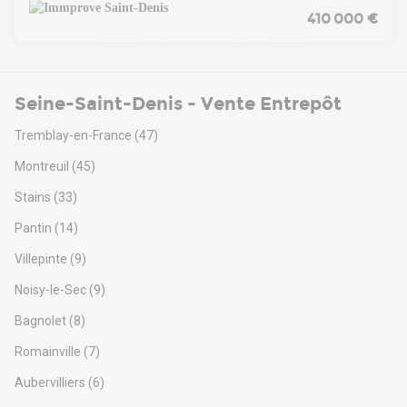
indépendant de 247 m² à rénover.
410 000 €
Avec ses volumes généreux et son accès facile pour
véhicules utilitaires, ce bâtiment offre un fort potentiel de
valorisation. Idéal pour une activité artisanale, du stockage,
ou pour les investisseurs à la recherche d'une opportunité
Seine-Saint-Denis - Vente Entrepôt
sur le marché.
Contactez-nous pour plus d'informations et pour organiser
Tremblay-en-France
(47)
une visite.
Montreuil
(45)
Stains
(33)
Pantin
(14)
Villepinte
(9)
Noisy-le-Sec
(9)
Bagnolet
(8)
Romainville
(7)
Aubervilliers
(6)