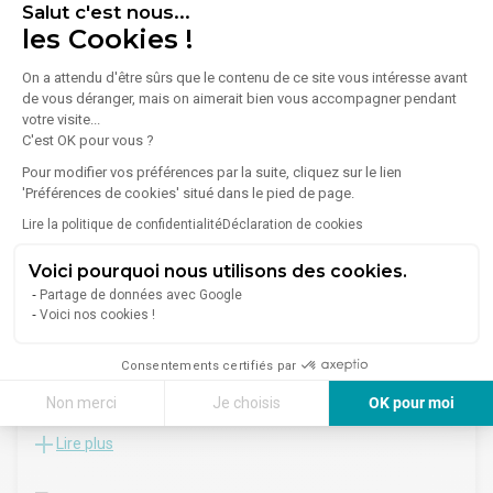
Salut c'est nous...
Un local d'activités d'une surface totale de 800 m² en rez-de-
- Fiscalité : TVA
les Cookies !
chaussée, comprenant :
- Indice : ILAT
710 m² d'entrepôt avec une hauteur sous plafond de 6 m,
2 800 000 €
- Indexation : Annuelle, date prise effet
90 m² de bureaux.
On a attendu d'être sûrs que le contenu de ce site vous intéresse avant
- Dépôt de garantie : 3 mois HT
de vous déranger, mais on aimerait bien vous accompagner pendant
Le site dispose également de 320 m² de terrain exploitable /
- Loyers et charges : Trimestriels et d'avance
votre visite...
parkings.
C'est OK pour vous ?
Accessibilité : Métro lignes 13 et 14 à seulement 10 minutes.
Honoraires en sus. nGHT IMMO - 01 48 93 81 23 - Plus
Pour modifier vos préférences par la suite, cliquez sur le lien
d'informations sur www.ghtimmo.fr (réf. 940049787)
'Préférences de cookies' situé dans le pied de page.
Lire la politique de confidentialité
Déclaration de cookies
Voici pourquoi nous utilisons des cookies.
Partage de données avec Google
Voici nos cookies !
1
/
11
Consentements certifiés par
Vente Local d'activités 247 m²
Non merci
Je choisis
OK pour moi
93200 Saint-Denis
Axeptio consent
Plateforme de Gestion du Consentement : Personnalisez vos Options
Lire plus
À Saint-Denis, sur un emplacement stratégique à proximité
des principaux axes et des transports (Tram T1, métro ligne
Notre plateforme vous permet d'adapter et de gérer vos paramètres de 
13, RER D), Immprove vous propose à la vente un bâtiment