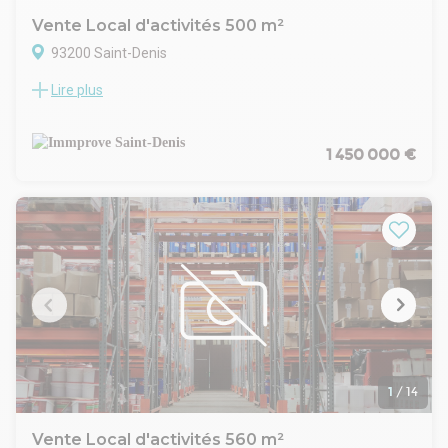
Vente Local d'activités 500 m²
93200 Saint-Denis
Lire plus
A Saint Denis, au rez-de-chaussée d'un immeuble tertiaire
situé à proximité du métro du RER « Saint Denis »,
IMMPROVE vous propose à la vente un local d'activité de 500
m² avec bureaux d'accompagnement.
1 450 000 €
L'espace est réparti en 309 m² au rdc et 191 m² en sous-sol.
8 places de parkings extérieurs complètent le lot.
1
/
14
Vente Local d'activités 560 m²