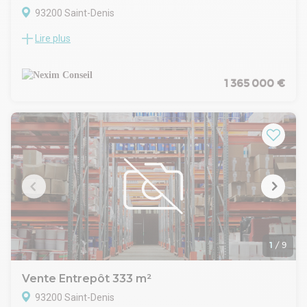
93200 Saint-Denis
Lire plus
À vendre, immeuble mixte à fort potentiel composé d'un
local commercial sur rue, d'un vaste espace arrière à usage
d'activité / entrepôt, ainsi que de quatre appartements
d'habitation, dont un duplex au dernier étage.
1 365 000 €
L'ensemble développe une configuration rare et polyvalente,
adaptée aussi bien à un projet d'investissement patrimonial
qu'à une exploitation mixte (commerciale, artisanale,
logistique ou résidentielle).
La partie professionnelle bénéficie de beaux volumes, d'une
structure métallique apparente de caractère et de hauteurs
sous plafond généreuses. Les plateaux ouverts offrent une
grande souplesse d'aménagement selon les besoins de
l'activité. Plusieurs skydomes assurent un apport de lumière
naturelle appréciable et renforcent la qualité des espaces de
travail.
La partie résidentielle se compose de quatre appartements
1
/
9
répartis dans l'immeuble, dont un agréable duplex en dernier
étage, apportant une dimension locative ou patrimoniale
Vente Entrepôt 333 m²
complémentaire à l'actif.
93200 Saint-Denis