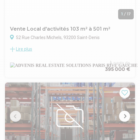
1
/
17
Vente Local d'activités 103 m² à 501 m²
52 Rue Charles Michels, 93200 Saint-Denis
Lire plus
ADVENIS CONSEIL vous propose des bureaux à la vente dans
un immeuble de bureaux élevé en R+3 et situé à Saint-Denis
à 15 minutes à pied du Métro L13 « Carrefour-Pleyel » et à
À partir de
deux pas du « du RER D » station 'Stade de France/Saint-
395 000 €
Denis'
L'immeuble est sécurisé par badges et interphone pour
recevoir vos visiteurs en toute autonomie.
Les locaux de 103 m² non divisibles offrent des prestations
complètes : bureaux cloisonnés, open space, chauffage
individuel électrique, faux plafond technique, fibre optique,
sanitaires privatifs et kitchenette. L'acquisition d'une place
de parking en extérieur est possible en sus du prix.
Situé à 15 minutes à pied de la gare de la station de métro
L13 « Carrefour Pleyel », à proximité du « Stade de France »
et des quais de Saint-Ouen, la situation géographique du