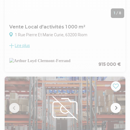
1
/
8
Vente Local d'activités 1 000 m²
1 Rue Pierre Et Marie Curie, 63200 Riom
Lire plus
ARTHUR LOYD vous propose à la vente au sein d'un
ensemble immobilier sis à RIOM, un local d'activité d'une
surface d'environ 1075 m² dont 90 m² environ de bureaux.
Local équipé d'une porte sectionnelle.
915 000 €
Prestations - équipements :
- Accès à quai
- Accès gros porteur
- Accès plain-pied
- Aire de manoeuvre
- Baie de Brassage
- Bureaux cloisonnés
- Câblage RJ45
- Chauffage bureaux : convecteur électrique
- Coin cuisine
- Douche(s)