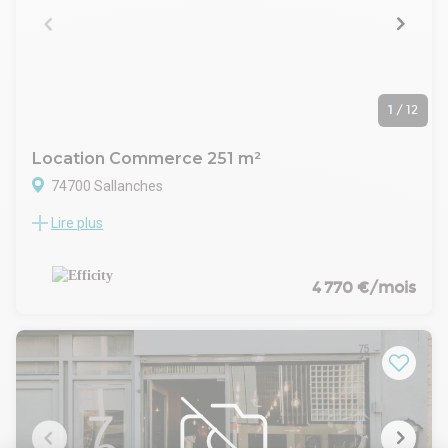
1
/
12
Location Commerce 251 m²
74700 Sallanches
Lire plus
74700 - SALLANCHES - LOCAL COMMERCIAL - 251 M²
MODULABLES - EMPLACEMENT N°1 - FORTE VISIBILITÉ -
CENTRE-VILLE - DISPONIBILITÉ IMMÉDIATE - 17ML DE
VITRINE
4 770 €/mois
Cédric BRUN et Stéphanie DA COSTA vous proposent :
//////// VISITE VIRTUELLE DISPONIBLE /////////
Situé sur un emplacement stratégique du centre-ville de
Sallanches, à proximité immédiate de l'Hôtel de ville ainsi que
de nombreux commerces, ce local commercial bénéficie
d'une excellente visibilité grâce à son implantation en angle
de rue et à ses 17 mètres linéaires de vitrine.
Actuellement réunis en un seul espace,d'une surface totale