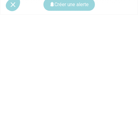
Créer une alerte
© 2026 CoStar Group
La plateforme spécialiste de l'immobilier professionnel
Ce site est protégé par reCAPTCHA et les
règles de confidentialité
ainsi que
les
conditions d'utilisation
de Google s'appliquent.
À PROPOS
Contactez-nous
Nous recrutons