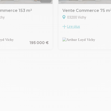
Notre plateforme vous permet d'adapter et de gérer vos paramè
ommerce 153 m²
Vente Commerce 75 m
chy
03200 Vichy
Lire plus
ssée : un magasin avec
Situé dans un quartier en plei
nant sur rue, deux bureaux, un
(FER A CHEVAL), au sein d'un 
rface totale de 73m²1er étage
d'échoppes et lieux de vie en pl
s et une kitchenette d'une
Parc des Sources de VICHY, loc
195 000 €
40m² et donnant sur une
commercial bénéficiant de trois 
 40m².2ème étage : une pièce,
très jolie boutique composé d'
e bain avec WC d'une surface de
d'environ 30m² (28.80m² de su
lDestination : commerciale et
étage (WC, point d'eau), réserv
rix de vente FAI: 213.720
usage de stockage.Prix de cess
au bail : 95.000 net cédantHono
charge cessionnaire : 9.500 HT 
TTC