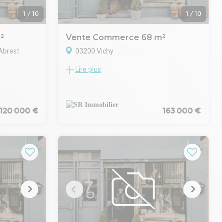
Retrouvez l'ensemble de nos biens sur
ur tout
notre site web SRI et créez vos alertes !
1
/
10
1
/
10
. À très
Nous sommes à votre écoute, à tout de
suite !
²
Vente Commerce 68 m²
Abrest
03200 Vichy
Lire plus
ilier
Notre agence Conseil en Immobilier
 vente un
d'Entreprise vous présente trois locaux
commerciaux au 11 avenue de Gramont,
xe très
Vichy.
120 000 €
163 000 €
idéal pour
Opportunité rare en entrée de ville, à
e ou mixte.
proximité immédiate de la gare et de la rue
ge + terrain
de Paris, dans le cadre du projet de
requalification de l'îlot Gramont porté par le
 m² 280 000
Groupe Edouard Denis, lauréat du concours
d'aménagement urbain.
Trois locaux commerciaux en pied
0 m² 120
d'immeuble sont proposés à la vente :
- Local n°1 - 192,89 m²
m² 320 000
Angle Avenue Gramont / Rue Drichon
Emplacement d'angle premium, très belle
visibilité depuis la rue de Paris