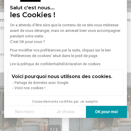
hermes, centre-ville)
Atouts :
1
/
4
Salut c'est nous...
ion idéale pour restaurant,
- Bâtiments indépendants, sur
les Cookies !
modulables.
ommerce 56 m²
Vente Commerce 69 m
unité à saisir à Vichy, dans un
- Accès facile, stationnement à
On a attendu d'être sûrs que le contenu de ce site vous intéresse
amique et recherché.
- Fort potentiel pour investisse
chy
03200 Vichy
avant de vous déranger, mais on aimerait bien vous accompagner
'ensemble de nos biens sur
utilisateurs.
pendant votre visite...
eb SRI et créez vos alertes !
Lire plus
- Dossier complet sur demande
rcial en angle d'environ 57m²,
Rue du 11 novembre, proche d
C'est OK pour vous ?
 à votre écoute, à tout de
photos, détails techniques).
 sous-sol, belle
marché, murs d'un local comme
Pour modifier vos préférences par la suite, cliquez sur le lien
Retrouvez l'ensemble de nos b
ntre ville de Vichy, rue piétonne.
vendre.Au sein d'une petite cop
'Préférences de cookies' situé dans le pied de page.
notre site web SRI et créez vos 
roit au bail.Loyer annuel HT HC
local d'une surface totale de
90 000 €
Nous sommes à votre écoute, à
x net cédant : 90.000 Honoraire
69.90m².Composé au rdc de 3 p
Lire la politique de confidentialité
Déclaration de cookies
suite !
ge cessionnaire.
WC avec point d'eau, au sous-s
de 12m² environ avec un point 
Voici pourquoi nous utilisons des cookies.
en excellent état.PNV : 85.000
Partage de données avec Google
Voici nos cookies !
Consentements certifiés par
Non merci
Je choisis
OK pour moi
Axeptio consent
Plateforme de Gestion du Consentement : Personnalisez vos
1
/
2