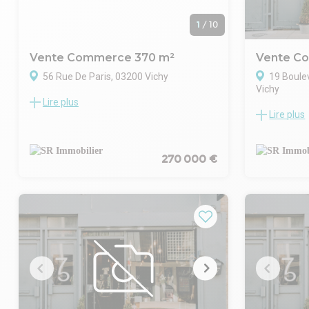
1
/
10
Vente Commerce 370 m²
Vente C
56 Rue De Paris, 03200 Vichy
19 Boule
Vichy
Lire plus
Notre agence Conseil en Immobilier
Lire plus
Notre agenc
d'Entreprise vous propose ce bien
d'entrepris
exceptionnel d'environ 370 m².
commercial 
À imaginer selon vos envies : bureaux,
dans une zo
270 000 €
commerce, loft... ce lieu atypique offre de
immédiate 
nombreuses possibilités !
axes passan
Il se compose :
Ce bien offr
d'un rez-de-chaussée de 200 m²,
grand confor
actuellement aménagé,
12 places d
d'un 1er étage de 170 m² à exploiter selon
Un emplacem
vos besoins.
accueillir u
Atout majeur : une magnifique terrasse
artisanale o
panoramique avec vue imprenable sur
À la vente :
Vichy.
Retrouvez l
Et ce n'est pas tout : le bien dispose