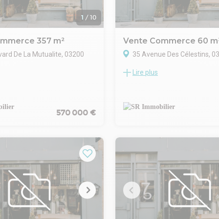
1
/
10
ommerce 357 m²
Vente Commerce 60 m
vard De La Mutualite, 03200
35 Avenue Des Célestins, 0
Lire plus
Notre agence Conseil en Immob
e conseil en immobilier
d'Entreprise vous propose cett
e vous présente ce bâtiment
droit au bail pour un restauran
de 357 m², idéalement situé
localement, bénéficiant d'une 
ne dynamique, à proximité
570 000 €
réputation et d'une clientèle fid
de nombreux commerces et
Caractéristiques du bien
ts.
32 couverts en salle
e une excellente visibilité et un
Cuisine professionnelle équipé
t d'exploitation, complété par
Loyer : 827 Euros / mois
e stationnement privatives.
Prix de cession : 100 000 Euro
ent stratégique, parfait pour
Une belle opportunité pour dév
ne activité commerciale,
votre activité dans un établis
u de services.
apprécié de sa clientèle.
 570 000 Euros net vendeur
Retrouvez l'ensemble de nos b
'ensemble de nos biens sur
notre site internet SRI et créez