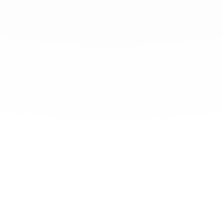
À PROPOS
SERVICES
PROS DE L'
Contactez-nous
Prix immobilier
Marketing Center
Nous recrutons
Estimer un bien
Nos offres et servi
Espace presse
Conseils pour acheter
S'inscrire à la
ou louer
newsletter
Qui sommes-nous ?