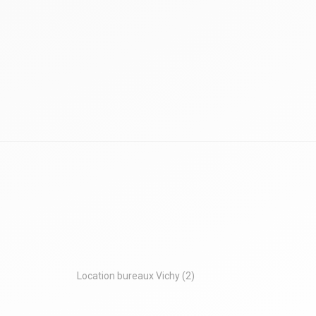
peu de travaux. Cet espace est modulable
selon vos projets : bureaux, salles de
conférence, commerces ou logements
(plusieurs appartements possibles selon la
réglementation).
Conformité et sécurité:
Les normes coupe-feu, handicapées et
ERP peuvent être validées rapidement
avec peu de travaux, garantissant la
sécurité et la conformité de votre
investissement.
Potentiel et flexibilité:
La transformation en usage mixte
(commercial et résidentiel) est facilitée par
la présence d'un terrain d'environ 3 900 m².
Possibilité de location partielle, avec des
surfaces allant de 250 m² à 750 m²,
uniquement sous forme de bail 3/6/9 ans.
Multiples possibilités de valorisation:
Ce bâtiment offre une grande flexibilité
Location bureaux Vichy
(2)
pour divers usages, permettant d'optimiser
sa valorisation selon vos projets. Que vous
envisagiez d'y installer une salle de sport