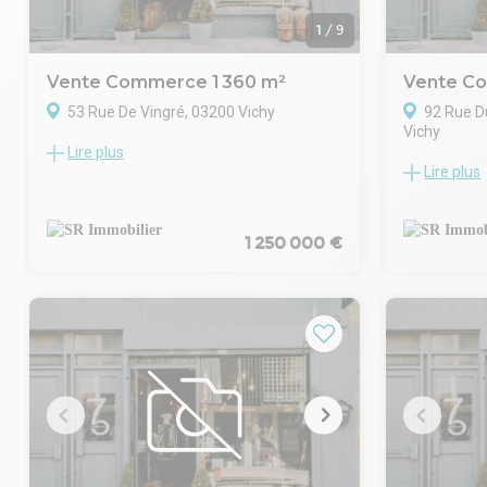
notre site I
également d'une cave saine de 150 m² !
vos alertes 
Prix net vendeur : 270 000 euros
1
/
9
Nous sommes
Découvrez ce bien et bien d'autres sur
suite !
notre site web SRI.
Vente Commerce 1 360 m²
Vente C
Créez vos alertes pour ne manquer aucune
opportunité !
53 Rue De Vingré, 03200 Vichy
92 Rue D
Vichy
Lire plus
Notre agence Conseil en Immobilier
Lire plus
Notre agenc
d'Entreprise vous présente une surface
d'Entrepris
exceptionnelle de 1 360 m² idéalement
emplacement
située en coeur de centre-ville, bénéficiant
proximité i
1 250 000 €
d'un emplacement stratégique à forte
bibliothèque
visibilité et flux piéton/circulation.
Ce local de 
Ce bien rare offre une polyvalence
visibilité et
d'exploitation maximale : commerce,
Il est déjà 
bureaux, showroom, activité de services ou
restauration
projet mixte. Les volumes généreux
extraction 
permettent une reconfiguration sur-
Copropriété
mesure selon votre stratégie
- Prix net v
d'implantation.
Atouts :
Points clés :
- Emplaceme
- Surface : 1 360 m²
- Environnem
- Terrain : 2 023 m²