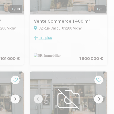
1
/
10
1
/
9
²
Vente Commerce 1 400 m²
3200 Vichy
32 Rue Callou, 03200 Vichy
Lire plus
ilier
Notre agence Conseil en Immobilier
e cession de
d'Entreprise vous présente un très bel
t reconnu
établissement hôtelier d'environ 1 400 m²,
excellente
proposant moins de 30 chambres, au
101 000 €
1 800 000 €
èle.
positionnement qualitatif et à l'exploitation
optimisable.
Vente conjointe des murs et du fonds.
e
Actif rare sur le marché, offrant de
multiples leviers de création de valeur :
s net vendeur
montée en gamme, repositionnement de
elopper
l'offre, optimisation du taux d'occupation
sement
et du revenu par chambre.
Dossier confidentiel. Informations
iens sur
complémentaires uniquement sur
 vos alertes
demande qualifiée.