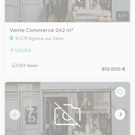
1
/
1
Vente Commerce 242 m²
91270 Vigneux-sur-Seine
Lire plus
Local commercial loué à un acteur majeur du diagnostic
médical en France.
Investissement sécurisé avec revenus immédiats et visibilité
à long terme.
810 000 €
• Surface : 242 m² sur 2 niveaux
• Bail commercial 3/6/9
• Loyer annuel net : 60 000 €
• Indexation annuelle (ILAT)
• Charges et taxe foncière refacturées au locataire
Emplacement stratégique en centre-ville, sur un axe principal
à forte visibilité.
Un actif idéal pour les investisseurs à la recherche d'un
placement stable et pérenne.nGHT IMMO - 01 48 93 81 23 -
Plus d'informations sur www.ghtimmo.fr (réf. 9400411172)