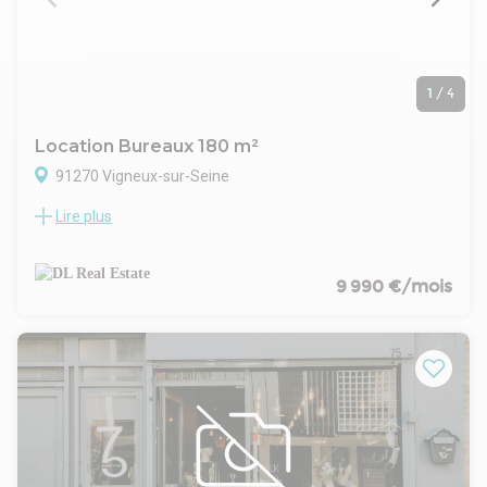
1
/
4
Location Bureaux 180 m²
91270 Vigneux-sur-Seine
Lire plus
DL REAL ESTATE vous propose à la location un terrain de
1.700 M2 situé à Vigneux-sur-Seine, comprenant 180 m² de
bureaux.
Le terrain sera entièrement repris afin d'offrir une surface
9 990 €/mois
plane, parfaitement adaptée à une activité professionnelle.
Le site bénéficie de deux portails d'accès, facilitant les
entrées et sorties des véhicules, ainsi que d'une excellente
visibilité grâce à sa situation sur un axe très passant.
Pour toute information complémentaire ou pour organiser
une visite, n'hésitez pas à nous contacter.