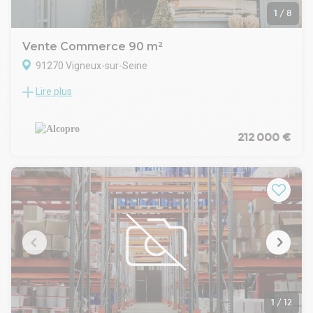
1
/
8
Vente Commerce 90 m²
91270 Vigneux-sur-Seine
Lire plus
Vente de murs libres d'un local commercial situé dans la ville
de Vigneux sur Seine - d'une surface de 90.55m² environ , en
rez-de-chaussée, livré brut de béton en VEFA et fluides en
attente, vitrines à poser par le preneur, dans un programme
212 000 €
neuf en construction de 120 logements. Le quartier st en
pleine restructuration, dans une zone résidentielle à deux
pas des commerces de proximité et services - boulangerie,
supermarché, pharmacie, crèche, école- à 500 m du RER D,
axes routiers A4, D448, RN6 . Livraison prévue 3T 2027. Avec
3,6 m de hauteur de sous poutre HSP et 3,9 m de hauteur de
sous dalle.
Réf AELB: 838 831
1
/
12