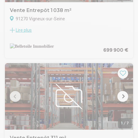
Vente Entrepôt 1 038 m²
91270 Vigneux-sur-Seine
Lire plus
Vous recherchez un espace de stockage, un hub logistique
ou un local d'activité aux portes de Paris ? Découvrez cet
entrepôt de 792 m² idéalement situé à Vigneux-sur-Seine,
une commune dynamique de l'Essonne offrant une
699 900 €
connectivité optimale avec les grands axes routiers et les
zones de fret.
BELLETOILE IMMOBILIER vous propose Un Emplacement de
Premier Choix Situé au 50 Rue Paul Vaillant Couturier, cet
entrepôt bénéficie d'une adresse prestigieuse et
fonctionnelle. Vigneux-sur-Seine se positionne comme un
carrefour stratégique en Île-de-France , permettant de
desservir rapidement :
Le Sud Parisien
L'aéroport d'Orly
Les zones industrielles majeures du département
Des Caractéristiques Pensées pour la Performance
1
/
7
Avec une surface généreuse de 792 m² au sol et de 1038 m²
avec ses mezzanines, 2 portes sectionnelles électriques ce
Vente Entrepôt 311 m²