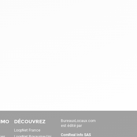
IMMO
DÉCOUVREZ
BureauxLocaux.com
est édité par
LoopNet France
ComReal Info SAS
ces
LoopNet Royaume-Uni