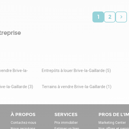
d'environ 170m², équipé d'un quai, offrant une solution idéale
pour vos besoins logistiques ou d'archivage.
Contactez-nous dès maintenant pour organiser une visite et
1
2
découvrir tout le potentiel de ce bien.
Disponibilité : 2ème trimestre 2026
treprise
Loyer annuel : 55 200€ hors taxes hors charges
Charges : électricité, eau, entretien extérieur, taxe foncière
Honoraires de commercialisation, charge preneur : 16 560€
hors taxes
Réf.405
Honoraires de 16 560 € HT à la charge du locataire. Dépôt de
garantie 9 200 €. Classe énergie C, Classe climat A. Les
endre Brive-la-
Entrepôts à louer Brive-la-Gaillarde (5)
informations sur les risques auxquels ce bien est exposé sont
disponibles sur le site Géorisques : georisques.gouv.fr.
e-la-Gaillarde (3)
Terrains à vendre Brive-la-Gaillarde (1)
À PROPOS
SERVICES
PROS DE L'
Contactez-nous
Prix immobilier
Marketing Center
Nous recrutons
Estimer un bien
Nos offres et servi