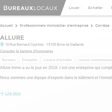
Louer
Acheter
Accueil
Professionnels immobilier d'entreprise
Corrèze
ALLURE
10 Rue Bernard Courtois - 19100 Brive-la-Gaillarde
Consulter le barème d'honoraires
Bureaux
Entrepôts
Locaux d'activités
Locaux commerciaux
Allure Immo a vu le jour en 2018, c'est une entreprise qui comp
Nous sommes une équipe d'experts dans le bâtiment et l'immobi
Toute notre équipe est à votre écoute, vous conseille et vous 
personnels.
Lire plus
Allure vous permettra d'atteindre vos envies grâce à son expert