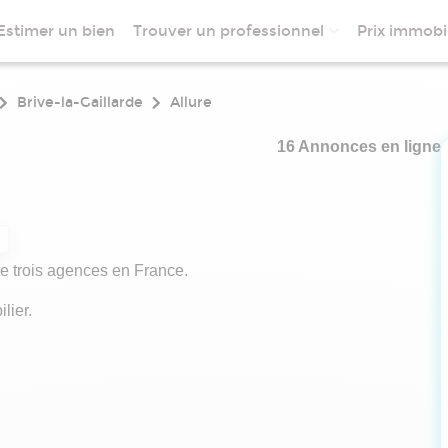
Estimer un bien
Trouver un professionnel
Prix immobil
Brive-la-Gaillarde
Allure
16 Annonces en ligne
te trois agences en France.
lier.
accompagne tout au long de vos projets professionnels ou
ise et son professionnalisme.