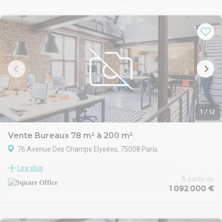
bureau de plus de 22 m² avec une très belle hauteur sous plafond
de 330 cm, à droite, des toilettes puis un autre bureau de presque
14 m² ayant également un accès direct par la cour.
À l'étage, accessible par un élégant escalier intérieur, se trouve un
bureau de plus de 11 m² ainsi qu’une réserve attenante de plus de
7 m².
Très bon état.
Taxes foncières : 2431 €
Nombreux transports : Métros lignes 7, 8, 9 ; Bus : 20, 26, 29, 32,
39, 40, 45, 74, 85.
Prix de vente net vendeur : 875 000€
1
/
12
Honoraires à la charge de l'acquéreur en sus : 5% HT du prix de
vente
Vente Bureaux 78 m² à 200 m²
76 Avenue Des Champs Elysées, 75008 Paris
L’actif prend place au sein d’un immeuble ancien en pierre de
Lire plus
taille de très bon standing, offrant un cadre professionnel
qualitatif et recherché. Il bénéficie de prestations techniques
À partir de
1 092 000 €
incluant accessibilité PMR, climatisation, faux plancher et fibre
optique, assurant confort et performances aux utilisateurs.
L’environnement immédiat, particulièrement dynamique et
prestigieux, renforce l’attractivité de l’ensemble dans le cadre