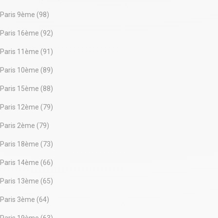
: sur rue et sur cour.
Hauteur sous plafond : 5m
Paris 9ème (98)
5 salles de réunion
Grand espace détente avec cuisine
Paris 16ème (92)
Casiers individuels
Climatisation
Paris 11ème (91)
Mobilier, internet, ménage et l'électricité sont inclus
Contrat de minimum 12 mois.
Paris 10ème (89)
Paris 15ème (88)
Paris 12ème (79)
Paris 2ème (79)
Paris 18ème (73)
Paris 14ème (66)
Paris 13ème (65)
Paris 3ème (64)