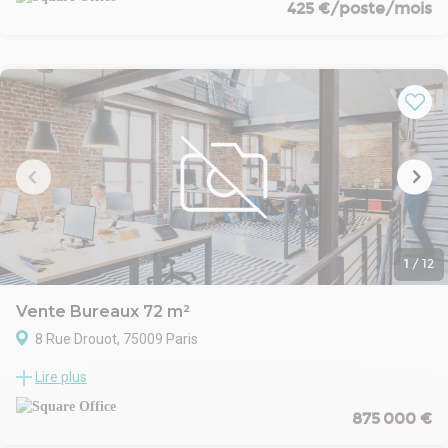
425 €/poste/mois
- 45 phoneboxes
- 22 salles de réunion à partager
- Salle événementielle pouvant accueillir jusqu'à 30 personnes
assises
- Parking vélo, voiture, scooter
1
/
12
Vente Bureaux 72 m²
8 Rue Drouot, 75009 Paris
Rue Drouot, en face de l’Hôtel des ventes, parfaitement au calme,
Lire plus
au fond d’une cour, nous vous proposons une surface de bureaux
à la vente de 72 m² Carrez.
875 000 €
Située au rez-de-chaussée, on entre par un bureau d’accueil d’un
peu plus de 16 m² qui distribue en étoile à gauche un grand