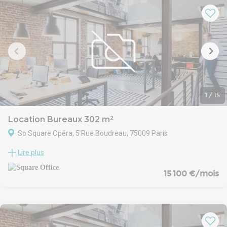
d’un investissement ou d’une implantation d’entreprise.
1
/
15
Location Bureaux 302 m²
So Square Opéra, 5 Rue Boudreau, 75009 Paris
Immeuble haussmannien de caractère, édifié en 1900,
Lire plus
développant une surface d’environ 8?428 m² répartis sur 7
étages, situé au cœur du 9e arrondissement de Paris. Ce bien
15 100 €/mois
d’exception bénéficie d’une architecture emblématique, de
prestations de standing et d’une adresse centrale, idéale pour des
bureaux haut de gamme ou un siège social. Son emplacement
offre une accessibilité optimale aux transports en commun, aux
commerces et aux services du quartier dynamique de la rive
droite parisienne.