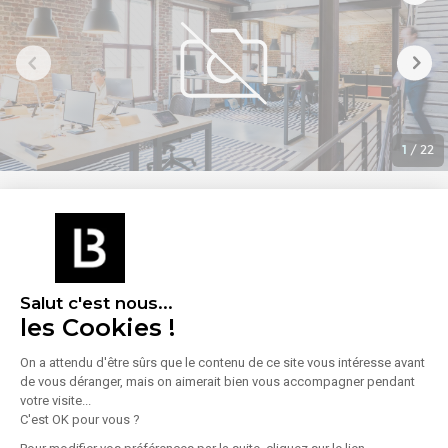
1
/
22
Location Bureaux 388 m²
Hôtel Moufle de La Thuilerie, 16 Place Vendôme, 75001 Paris
- Magnifique immeuble donnant sur la Place Vendome
Lire plus
- Contrôle d'accès, gardien et ascenseur
- Projet de rénovation des parties communes à l'étude
Loyer
Salut c'est nous...
Nous consulter
- Surface en duplex avec escalier intérieur
les Cookies !
- Espace lumineux et traversant
- Climatisation
On a attendu d'être sûrs que le contenu de ce site vous intéresse avant
- Flexibilité d'aménagement (possibilité de faire 15 / 16 bureaux
de vous déranger, mais on aimerait bien vous accompagner pendant
ou de créer de
votre visite...
grands espaces ouverts)
C'est OK pour vous ?
- 4 sanitaires
- Cuisine à chaque étage