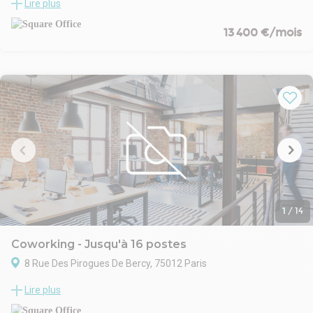
Lire plus
268,3m² à la location, idéalement située à proximité immédiate
de l'église de la Trinité.
13 400 €/mois
La surface traversante est climatisée, elle est située au 1er étage
sur cour avec une jolie vue dégagée.
Les espaces sont facilement modulables, avec la possibilité
d'aménager jusqu'à 4 open spaces et 2 salles de réunion.
La configuration actuelle comprend :
- 2 grands open-space
- 6 bureaux (deux open-space ont été cloisonnés afin de créer 4
bureaux).
Il y a peu de contraintes porteuses ce qui permet une grande
souplesse d'aménagement.
Possibilité de louer une place de parking en sus.
1
/
14
Coworking - Jusqu'à 16 postes
8 Rue Des Pirogues De Bercy, 75012 Paris
- Douches
Lire plus
- Rooftop vue Seine
- Espaces de vie détente