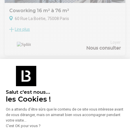
Coworking 16 m² à 76 m²
60 Rue La Boétie, 75008 Paris
Lire plus
Location Bureaux Paris 75008
Disponibles dès le 1er août, au 2e étage avec ascenseur :
• 16 m² – 4 postes : 1 500 € HT/mois
Loyer
• 22 m² – 6 postes : 2 000 € HT/mois
Nous consulter
• 38 m² – 10 postes : 3 500 € HT/mois
Bureaux contigus, meublés et tout inclus : internet, charges,
climatisation, ménage, maintenance et espace cuisine.
Contrat de prestation de services – engagement 12 mois.
Salut c'est nous...
les Cookies !
On a attendu d'être sûrs que le contenu de ce site vous intéresse avant
de vous déranger, mais on aimerait bien vous accompagner pendant
1
/
18
votre visite...
C'est OK pour vous ?