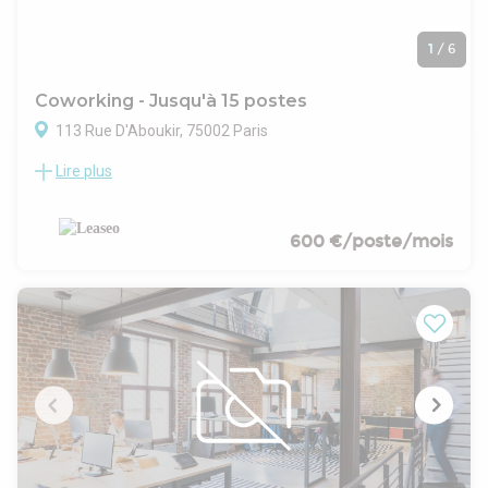
1
/
6
Coworking - Jusqu'à 15 postes
113 Rue D'Aboukir, 75002 Paris
Lire plus
Au sein d'un bel immeuble rénové, LEASEO vous propose à la
location des bureaux clés en main- Taxe foncière : 15 €
/m²/an
.- Surface aménagée en une belle cuisine aménagée et
600 €/poste/mois
équipée, 1 open space + 1 grand bureau pour 6 postes, 2
salles de réunion et 3 phonesbox
- Locaux entièrement meublés et équipés
- Climatisation
- Système son Devialet
- Les informations sur les risques auxquels ce bien est
exposé sont disponibles sur le site Géorisques :
www.georisques.gouv.fr
Conditions juridiques et financieres :
Bail : Contrat prestations de services
Régime fiscal : T.V.A.