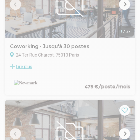
Frais d'état des lieux à la charge du preneur
1
/
27
Coworking - Jusqu'à 30 postes
24 Ter Rue Charcot, 75013 Paris
Lire plus
Newmark, conseil en immobilier d'entreprise, vous propose à
la location une surface de bureaux de 267 m², idéalement
située au 24 ter rue Charcot, dans le 13? arrondissement de
Paris. Entièrement aménagés en mode Plug & Play, ces
475 €/poste/mois
bureaux sont prêts à accueillir votre activité dans les
meilleurs délais.
Pouvant accueillir environ 30 postes de travail, les locaux
sont proposés meublés et bénéficient d'un câblage
informatique, d'une connexion Internet, ainsi que des fluides
et de l'électricité inclus. Les occupants profitent également
de salles de réunion partagées, de phone boxes, d'une
cuisine équipée, d'un ascenseur et d'un contrôle d'accès