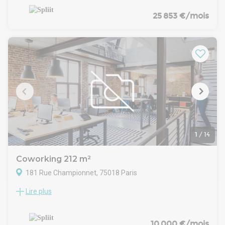
ces locaux atypiques sous verrière à caractère industriel. En
très bon état, avec un aménagement mixte
25 853 €/mois
ouvert/cloisonné, climatisation réversible, une grande cuisine
et une belle hauteur sous plafond.
1
/
14
Coworking 212 m²
181 Rue Championnet, 75018 Paris
Lire plus
Location Bureaux Paris 75018
Découvre une opportunité Rue Campionnet : 212 m² de
bureaux rénovés offrant une flexibilité simple.
Ces locaux entièrement rénovés se distinguent par leur
10 000 €/mois