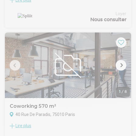
Lire plus
Location Bureaux Paris 75002
Dans un immeuble standing avec double adresse au 64 rue
Tiquetonne, nous vous proposons 1 surface de bureaux au 2
Loyer
ème étage entièrement rénovée et équipée avec balcon.
Nous consulter
31 postes de travail
3 mètres de hauteur sous plafond
• 1 SDR 6 places • 1 SDR 4 places + 1 Phonebox 2 places
1
/
8
Coworking 570 m²
40 Rue De Paradis, 75010 Paris
Lire plus
Location Bureaux Paris 75010
Idéalement situés à côté de Cité Paradis, venez découvrir