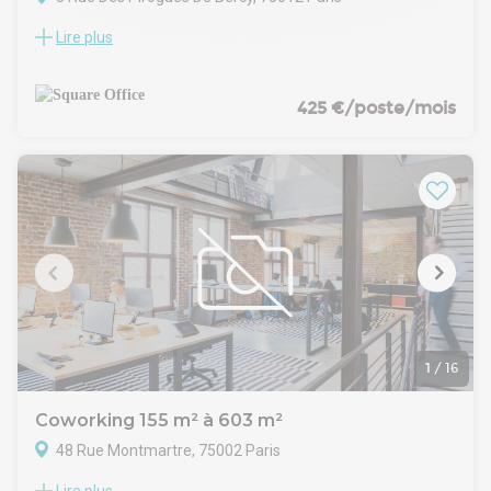
Lire plus
- Douches
- Rooftop vue Seine
- Espaces de vie détente
- 45 phoneboxes
425 €/poste/mois
- 22 salles de réunion à partager
- Salle événementielle pouvant accueillir jusqu'à 30
personnes assises
- Parking vélo, voiture, scooter
1
/
16
Coworking 155 m² à 603 m²
48 Rue Montmartre, 75002 Paris