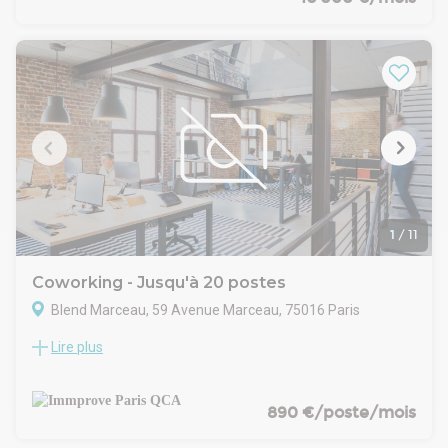
configuration optimale et leurs espaces extérieurs privatifs
exceptionnels.
Actuellement aménagés en bureaux professionnels, ils
peuvent accueillir confortablement 28 postes de travail dans
un environnement moderne et fonctionnel.
L'atout majeur de ce bien réside dans ses espaces extérieurs
uniques : une terrasse privative et un patio créent une
atmosphère de travail privilégiée, rare en plein Paris, offrant
à vos équipes des espaces de détente et de convivialité
appréciables.
1
/
11
Coworking - Jusqu'à 20 postes
Blend Marceau, 59 Avenue Marceau, 75016 Paris
Lire plus
IMMPROVE vous propose des bureaux Plug & Play au sein
d'un immeuble haussmannien entièrement restructuré, dans
le quartier Chaillot. Cette surface de bureaux modulable
comprend plusieurs postes privatifs à partir de 2 postes, des
890 €/poste/mois
espaces de travail et une salle de réunion, livrés rénovés,