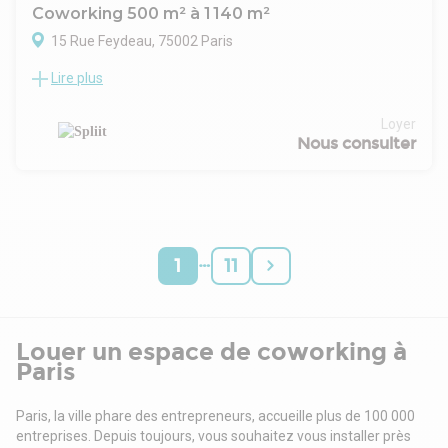
Coworking 500 m² à 1 140 m²
15 Rue Feydeau, 75002 Paris
Lire plus
Location Bureaux Paris 75002
Accueil et salles de réunion en RDC
Nombreux espaces extérieurs dans l'immeuble.
Loyer
Services dans l'immeuble : Comptoir / Salle jeu / Douche /
Nous consulter
Salons / Local vélos / Espace extérieur aménagé / Salle
sport / Event
…
1
11
Louer un espace de coworking à
Paris
Paris, la ville phare des entrepreneurs, accueille plus de 100 000
entreprises. Depuis toujours, vous souhaitez vous installer près