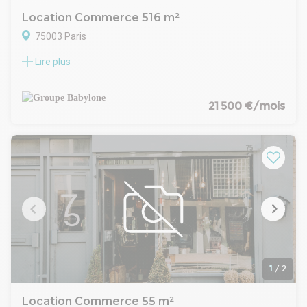
Location Commerce 516 m²
75003 Paris
Lire plus
Musée des Arts et Métiers, Groupe Babylone vous propose à
la Location un petit immeuble indépendant d'une surface
totale de 516 m² avec une entrée privative Locaux
entièrement rénovés et très atypiques.
21 500 €/mois
Proche métro et commerces de proximité.
Musée des Arts et Métiers,
1
/
2
Location Commerce 55 m²