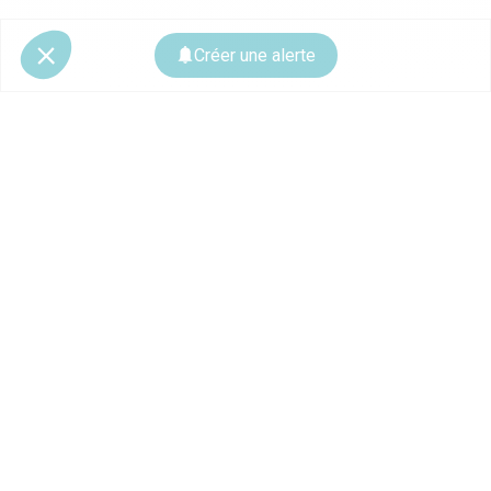
Créer une alerte
© 2026 CoStar Group
La plateforme spécialiste de l'immobilier professionnel
Ce site est protégé par reCAPTCHA et les
règles de confidentialité
ainsi que
les
conditions d'utilisation
de Google s'appliquent.
À PROPOS