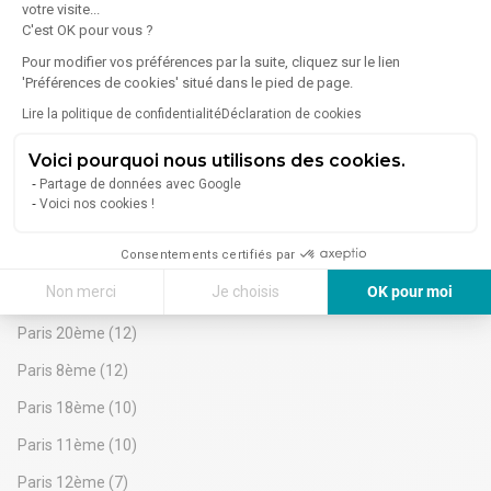
votre visite...
Lire plus
Je vous propose à la vente un fonds de commerce
C'est OK pour vous ?
idéalement situé en plein cœur du Marais, dans une rue très
Pour modifier vos préférences par la suite, cliquez sur le lien
passante.
AGENCE DES 
'Préférences de cookies' situé dans le pied de page.
Le local se compose de :
1 500 €/mois
ENFANTS 
Une surface commerciale de 17 m²
Lire la politique de confidentialité
Déclaration de cookies
ROUGES
Une réserve de 10 m²
Vous bénéficierez également d'un droit de terrasse avec 10
Voici pourquoi nous utilisons des cookies.
places assises.
Partage de données avec Google
Paris - Arrondissements - Location
Activité : petite restauration
Voici nos cookies !
Entrepôt
Loyer : 1 500 € (bail neuf)
Prix de cession : 200 000 €
Consentements certifiés par
Paris 13ème
(16)
Emplacement premium avec un fort flux piéton.
Disponible immédiatement.
Non merci
Je choisis
OK pour moi
Paris 19ème
(14)
Axeptio consent
Plateforme de Gestion du Consentement : Personnalisez vos Options
Paris 20ème
(12)
Notre plateforme vous permet d'adapter et de gérer vos paramètres de 
Paris 8ème
(12)
Paris 18ème
(10)
Paris 11ème
(10)
Paris 12ème
(7)