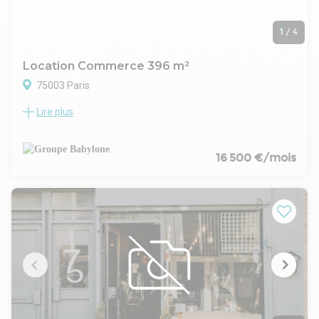
1
/
4
Location Commerce 396 m²
75003 Paris
Lire plus
Musée des Arts et Métiers, Groupe Babylone vous propose à
la Location une surface de 396m² de bureaux avec une
entrée privative
Locaux entièrement rénovés et très atypiques.
16 500 €/mois
Proche métro et commerces de proximité.
Musée des Arts et Métiers,