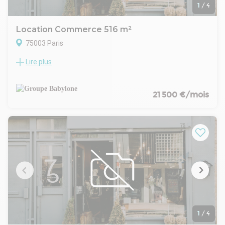
1
/
4
Location Commerce 516 m²
75003 Paris
Lire plus
Musée des Arts et Métiers, Groupe Babylone vous propose à
la Location un Local commercial/Show room sur deux
niveaux rez-de-chaussée, 1er et 2ème étage
Locaux entièrement rénovés et très atypiques.
21 500 €/mois
Proche métro et commerces de proximité.
Musée des Arts et Métiers,
1
/
4