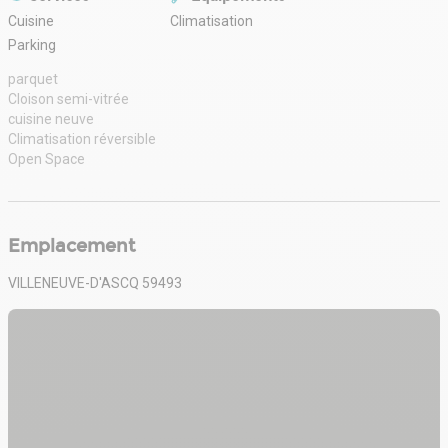
Villeneuve-d'Ascq !
Cuisine
Climatisation
Prix de vente: 675 000€ Net vendeur
Parking
Honoraires: 5% charges acquéreur Prestations : parquet
Cloison semi-vitrée
parquet
cuisine neuve
Cloison semi-vitrée
Climatisation réversible
cuisine neuve
Open Space
Climatisation réversible
Open Space
Emplacement
VILLENEUVE-D'ASCQ 59493