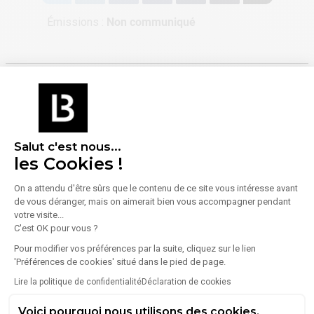
Émissions :
Non communiqué
À propos de l'agence
Salut c'est nous...
les Cookies !
4.7
On a attendu d'être sûrs que le contenu de ce site vous intéresse avant
(
56
Avis
)
ENTERPRISE IMMOBILIER D’ENTREPRISE
de vous déranger, mais on aimerait bien vous accompagner pendant
votre visite...
2 Rue Louis De Broglie
C'est OK pour vous ?
59260
Lezennes
Pour modifier vos préférences par la suite, cliquez sur le lien
Voir toutes les annonces de l'agence
'Préférences de cookies' situé dans le pied de page.
Lire la politique de confidentialité
Déclaration de cookies
Le réseau d'agences ENTERPRISE Immobilier
d'Entreprise est une référence en France pour la vente et
Voici pourquoi nous utilisons des cookies.
la location de locaux professionnels. Aujourd'hui, avec