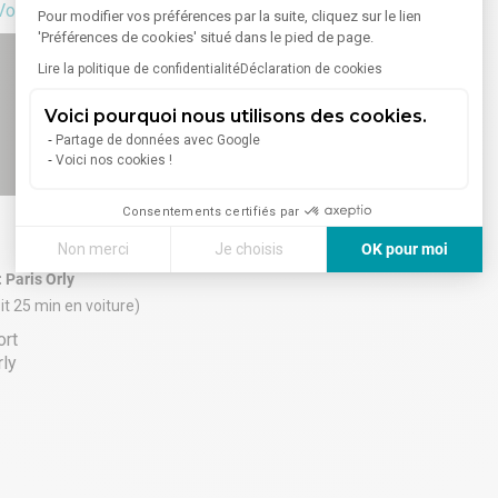
Voir sur la carte
Pour modifier vos préférences par la suite, cliquez sur le lien
'Préférences de cookies' situé dans le pied de page.
Lire la politique de confidentialité
Déclaration de cookies
Voici pourquoi nous utilisons des cookies.
Partage de données avec Google
Voici nos cookies !
Consentements certifiés par
Non merci
Je choisis
OK pour moi
 Paris Orly
Axeptio consent
Plateforme de Gestion du Consentement : Personnalisez vos
it 25 min en voiture)
Notre plateforme vous permet d'adapter et de gérer vos paramè