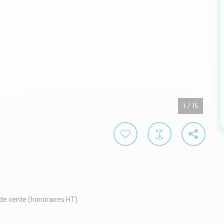
1
/
15
 de vente (honoraires HT)