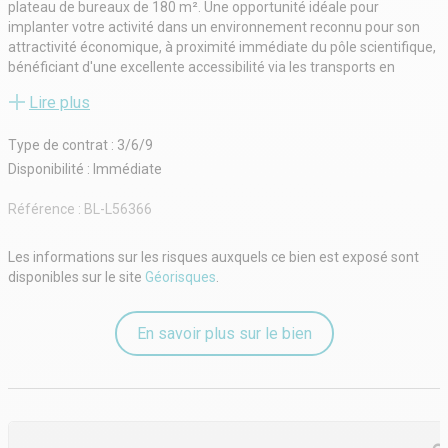
plateau de bureaux de 180 m². Une opportunité idéale pour
implanter votre activité dans un environnement reconnu pour son
attractivité économique, à proximité immédiate du pôle scientifique,
bénéficiant d'une excellente accessibilité via les transports en
commun et les grands axes routiers.
Lire plus
Faites confiance à Advenis Conseil Lille pour vos recherches en
immobilier d'entreprise.
Type de contrat : 3/6/9
- Type de bail : Commercial
- Durée : 3/6/9 ans
Disponibilité : Immédiate
- Préavis : 6 mois
- Fiscalité : TVA
Référence :
BL-L56366
- Indice : ILAT
- Indexation : Annuelle
Les informations sur les risques auxquels ce bien est exposé sont
- Dépôt de garantie : 3 mois
disponibles sur le site
Géorisques
.
- Loyers et charges : Trimestriels et d'avance
En savoir plus sur le bien