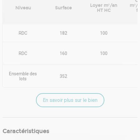
C
Loyer m²/an
m²/
Niveau
Surface
HT HC
f
i
RDC
182
100
RDC
160
100
Ensemble des
352
lots
En savoir plus sur le bien
Caractéristiques