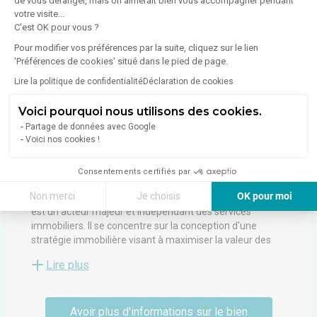
de vous déranger, mais on aimerait bien vous accompagner pendant
votre visite...
C'est OK pour vous ?
À propos de l'agence
Pour modifier vos préférences par la suite, cliquez sur le lien
'Préférences de cookies' situé dans le pied de page.
4.9
Lire la politique de confidentialité
Déclaration de cookies
(
8
Avis
)
Voici pourquoi nous utilisons des cookies.
ADVENIS REAL ESTATE SOLUTIONS LILLE
Partage de données avec Google
1 Allée Lavoisier
Voici nos cookies !
59650
VILLENEUVE-D'ASCQ
Voir toutes les annonces de l'agence
Consentements certifiés par
Non merci
Je choisis
OK pour moi
Filiale du groupe Advenis, Advenis Real Estate Solutions
est un acteur majeur et indépendant des services
Axeptio consent
Plateforme de Gestion du Consentement : Personnalisez vos Options
immobiliers. Il se concentre sur la conception d'une
stratégie immobilière visant à maximiser la valeur des
Notre plateforme vous permet d'adapter et de gérer vos paramètres de 
actifs sous gestion ; la gestion locale d'un actif
Lire plus
immobilier d'un point de vue administratif, financier,
technique ou environnemental pour le compte d'un
propriétaire ou d'un occupant ; et les transactions, la
Avoir plus d'informations sur le bien
location et la vente de locaux professionnels. Conseil en