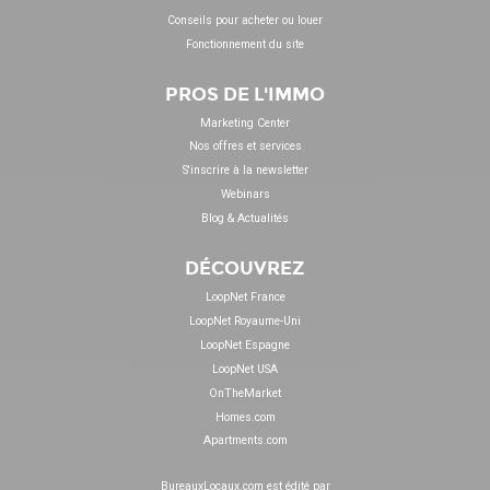
Conseils pour acheter ou louer
Fonctionnement du site
PROS DE L'IMMO
Marketing Center
Nos offres et services
S'inscrire à la newsletter
Webinars
Blog & Actualités
DÉCOUVREZ
LoopNet France
LoopNet Royaume-Uni
LoopNet Espagne
LoopNet USA
OnTheMarket
Homes.com
Apartments.com
BureauxLocaux.com est édité par