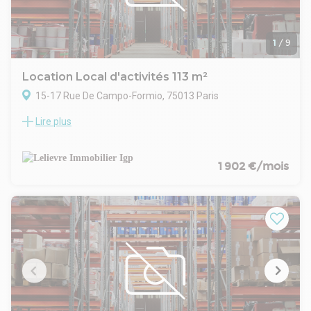
1
/
9
Location Local d'activités 113 m²
15-17 Rue De Campo-Formio, 75013 Paris
Lire plus
Métro Nationale ou Campoformio : 15/17 rue Campoformio
local commercial de 113m², se composant d'une boutique
sur rue, arrière boutique, coin cuisine, WC, box, cinq mètres
linéaires environ de vitrine.
1 902 €/mois
Bail 3/6/9