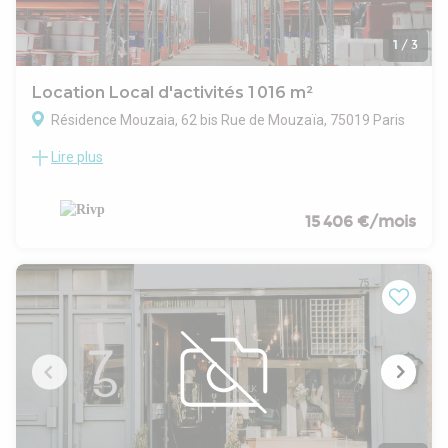
1
/
3
Location Local d'activités 1 016 m²
Résidence Mouzaia, 62 bis Rue de Mouzaïa, 75019 Paris
Lire plus
local d'activités 1016 m² rue Mouzaia 75019 Paris
Ensemble immobilier, classé ERP de 5ème catégorie – type
W situé en niveau bas (R-1) côté rue et bénéficie d’un apport
de lumière partiel :
15 406 €/mois
- Des espaces disposant de fenêtres toute hauteur
- Et des autres zones éclairées par des fenêtres en partie
haute uniquement, offrant un éclairage naturel plus limité.
METRO : L11 « Place des fêtes » L7 « Danube » à proximité
immédiate
Tram 3b « Hôpital Robert Debré »
Loyer annuel (quote-part de parties communes incluses)
HT/HC :
185 000,00 € HT/ HC
181,96 € /m² /an HT
Charges annuelles HT :