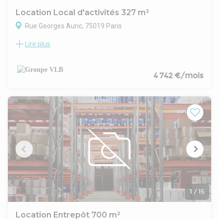
Location Local d'activités 327 m²
Rue Georges Auric, 75019 Paris
Lire plus
Dans un immeuble Tertiaire, Groupe VLB vous
propose à la Location des locaux lumineux et
fonctionnels d'une surface de 327 m². Uniquement pour
des sociétés de fabrication, production, conception
4 742 €/mois
A visiter rapidement.
Construction :
État de l'immeuble : Bon état
Certifications/Label (autre) : Pas de label
Parkings (commentaires) : Places de parking disponibles en
sous-sol
Date (dernière mise à jour) : 2026-07-16
Bail : Commercial 3 6 9
Honoraires / Location: À la charge du preneur
Commentaires: GAPD de 3 MOIS DE LOYER TTC
OBLIGATOIRE
1
/
15
Location Entrepôt 700 m²