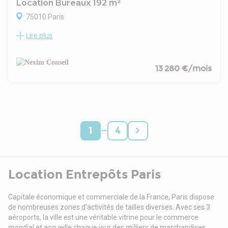
Location Bureaux 192 m²
75010 Paris
Lire plus
- Type de bail : Commercial
- Durée : 3/6/9 ans
- Fiscalité : TVA
- Indice : ILAT
13 280 €/mois
- Indexation : Annuelle, date prise effet
- Dépôt de garantie : 3 mois HT
- Loyers et charges : Trimestriels et d'avance
…
1
4
Location Entrepôts Paris
Capitale économique et commerciale de la France, Paris dispose
de nombreuses zones d’activités de tailles diverses. Avec ses 3
aéroports, la ville est une véritable vitrine pour le commerce
mondial et accueille chaque jour des milliers de marchandises