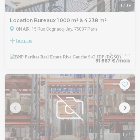
1
/
39
Location Bureaux 1 000 m² à 4 238 m²
ON AIR, 15 Rue Cognacq-Jay, 75007 Paris
Lire plus
Au cœur du 7ème arrondissement, et à quelques pas du
Triangle d'Or, nous vous proposons un immeuble
indépendant d'environ 4500m², entièrement restructuré
À partir de
avec un projet architectural ambitieux.
91 667 €/mois
Cet immeuble historiquement ancré dans l'histoire de
l'audiovisuel français, offrira à ses futurs occupants de
nombreux services et aménagements dédiés au confort. De
nombreuses terrasses viendront agrémenter l'immeuble.
Un immeuble iconique à l’histoire incomparable.
Construit sur le site du premier parc d’attractions parisien, il
héberge un temps un immense dancing avant d’être
réquisitionné sous l’occupation. Les Allemands y installent les
studios de télévision Fernsehsender pour distraire leurs
soldats
hospitalisés. Ces mêmes studios deviennent dès la
Libération ceux de la RTF, puis de l’ORTF. Plus connus sous
1
/
4