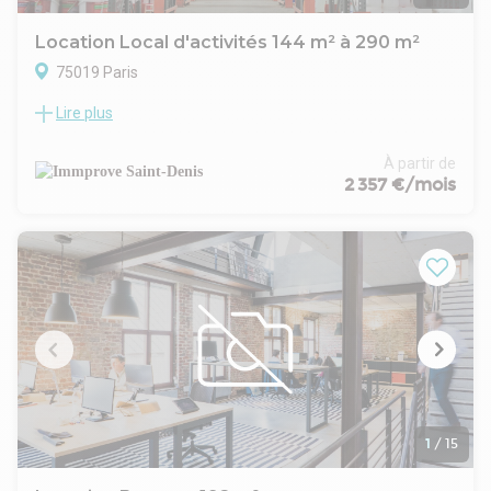
Location Local d'activités 144 m² à 290 m²
75019 Paris
Lire plus
Immprove vous propose des locaux à usage d'activités au
sein d'un hôtel industriel sécurisé et gardienné situé dans le
19ème arrondissement de Paris. Idéalement placé à 450 m
À partir de
du métro "Laumière" ligne 5, des bus et boulevard
2 357 €/mois
périphérique, avec un accès à des quais de livraison, monte-
charge et places de parking souterraines.
1
/
15