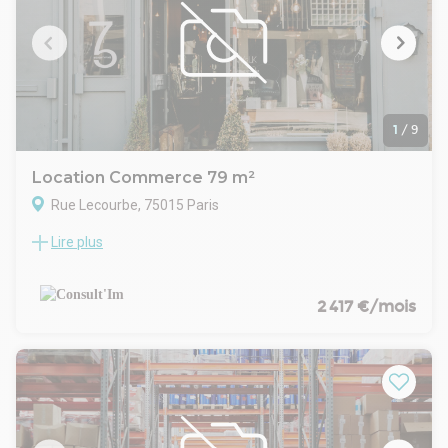
Matériaux de qualité
38,05 m² de caves en sous-sol
Une cuisine aménagée en sous-sol
CONDITIONS FINANCIERES
Bail : commercial 3/6/9 ans
Loyer mensuel : 23 334 € HT
Disponibilité : Immédiate
1
/
9
Location Commerce 79 m²
Rue Lecourbe, 75015 Paris
Lire plus
Rue Lecourbe, au coeur du 15ème arrondissement, dans un
immeuble moderne, à louer une boutique de 55 m² en RDC +
24 m² de réserve.
CARACTERISTIQUES DE L'OFFRE
2 417 €/mois
Beau linéaire de vitrine
Boutique facile à aménager et en excellent état
Sanitaire au RDC
Bel espace de vente
Réserve en sous-sol
CONDITIONS FINANCIERES
Bail : commercial 3/6/9/10 ans