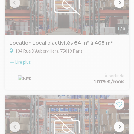
Loyer mensuel : 2 416,70 € HT HC
Disponibilité : Immédiate
1
/
9
Location Local d'activités 64 m² à 408 m²
134 Rue D'Aubervilliers, 75019 Paris
Lire plus
Local de 216,90m² (surface de 188,30m² + 28,60m² quote
part des parties communes) situé au 2ème étage.
Loyer annuel : 43 889,71 euros HT HC
À partir de
Charges annuelles : 19 239,03 euros HT
1 079 €/mois
Loyer trimestriel
Bail Commercial
TVA en sus
Disponible immédiatement