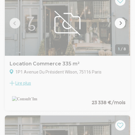
de nombreuses entreprises, sièges sociaux et commerces
haut de gamme. À proximité immédiate se trouvent les
stations de métro Saint-Augustin, Miromesnil et Havre-
Caumartin, assurant une excellente desserte par les lignes 3,
9, 12 et 14, ainsi que par le RER A à Auber.
Les occupants profitent d’un cadre de travail valorisant,
combinant prestige, accessibilité et confort, au sein d’un
quartier vivant proche des Grands Magasins et du parc
Monceau.
1
/
8
Location Commerce 335 m²
1P1 Avenue Du Président Wilson, 75116 Paris
Lire plus
Au pont de l'Alma, dans un immeuble de standing, à louer
une une boutique d'angle de 237 m² en RDC et 98,5 m² en
sous-sol relié.
CARACTERISTIQUES DE L'OFFRE
23 338 €/mois
Entrée en angle prestigieuse
Vitrine d'angle spectaculaire
Belle hauteur sous-plafond
Climatisation par fraicheur de Paris
Chauffage CPCU