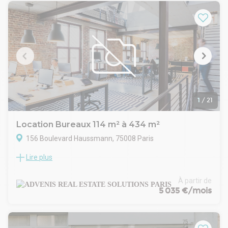
plain-pied par rampe, d'une hauteur libre de 8m et d'une
charge au sol de 2,5T/m².
Chaque lot est accompagné d'environ 200m² de bureaux en
1er étage.
Transports en commun à proximité : Métro (ligne 14 Cour St
Emilion ; ligne 8 Porte de Charenton ou Liberté), Tram 3A
(Baron Le Roy), ainsi que bus 24 & 109.
Accessible uniquement en bail dérogatoire de 24 mois
maximum, les cellules sont proposées à 205 euros/m²/an
HTHC.
1
/
21
ACTIVITES DE LOISIR / ERP IMPOSSIBLES
Contactez nous pour plus d'informations, ou pour
Location Bureaux 114 m² à 434 m²
l'organisation d'une visite du site.
156 Boulevard Haussmann, 75008 Paris
Lire plus
Situé sur le boulevard Haussmann, l’un des axes les plus
emblématiques du quartier central des affaires de Paris 8e,
l’immeuble se distingue par son architecture
À partir de
haussmannienne de prestige et ses parties communes
5 035 €/mois
élégantes.
Le bâtiment bénéficie d’un emplacement stratégique, au
cœur d’un environnement économique dynamique abritant