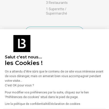
3 Restaurants
1 Superette /
Supermarché
En savoir plus sur le quartier
Énergie
Salut c'est nous...
les Cookies !
Diagnostic de performance énergétique (DPE)
On a attendu d'être sûrs que le contenu de ce site vous intéresse avant
de vous déranger, mais on aimerait bien vous accompagner pendant
votre visite...
Consommation (énergie primaire) :
Non communiqué
C'est OK pour vous ?
En savoir plus sur le bien
Indice d'émission de gaz à effet de serre (GES)
Pour modifier vos préférences par la suite, cliquez sur le lien
'Préférences de cookies' situé dans le pied de page.
Lire la politique de confidentialité
Déclaration de cookies
Émissions :
Non communiqué