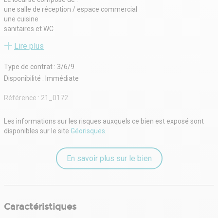
une salle de réception / espace commercial
une cuisine
sanitaires et WC
espaces de rangement avec placards
Lire plus
une cave
Le bien bénéficie d'une configuration fonctionnelle permettant
Type de contrat : 3/6/9
l'implantation de nombreuses activités commerciales ou de
services.
Disponibilité : Immédiate
Atouts
emplacement d'angle offrant visibilité et linéaire vitrine
Référence :
21_0172
environnement urbain dynamique
accès facile depuis le centre-ville de Dijon
Les informations sur les risques auxquels ce bien est exposé sont
disponibilité immédiate
disponibles sur le site
Géorisques
.
- Type de bail : Commercial
- Durée : 3/6/9 ans
- Fiscalité : TVA
En savoir plus sur le bien
- Indice : ILC
- Indexation : Annuelle
- Dépôt de garantie : 3 mois HT/HC
- Loyers et charges : D'avance
Caractéristiques