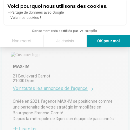
Voici pourquoi nous utilisons des cookies.
Partage de données avec Google
Voici nos cookies !
Consentements certifiés par
À propos de l'agence
Non merci
Je choisis
OK pour moi
Axeptio consent
Plateforme de Gestion du Consentement : Personnalisez vos Options
Notre plateforme vous permet d'adapter et de gérer vos paramètres de 
MAX-IM
21 Boulevard Carnot
21000
Dijon
Voir toutes les annonces de l'agence
Créée en 2021, l'agence MAX-IM se positionne comme
une partenaire de votre stratégie immobilière en
Bourgogne-Franche-Comté.
Depuis la métropole de Dijon, son équipe de passionnés
relève chaque jour de nouveaux défis en recherche,
Lire plus