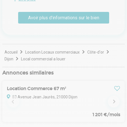
commercialisation et gestion de locaux professionnels.
Avec une expérience métier certaine et une agilité sur
son marché, MAX-IM vous accompagnera sur :
Avoir plus d'informations sur le bien
- La stratégie immobilière : conseil, analyse de locaux,
investissement, recherche, montage d'opération clé en
main
- La négociation immobilière : acquisition, vente, location,
renégociation des conditions locatives
- La gestion immobilière : locative, juridique, technique
Accueil
Location Locaux commerciaux
Côte-d'or
Confiez à MAX-IM son prochain challenge !
Dijon
Local commercial a louer
Annonces similaires
Location Commerce 67 m²
83 Avenue Jean Jaurès, 21000 Dijon
1 201 €/mois