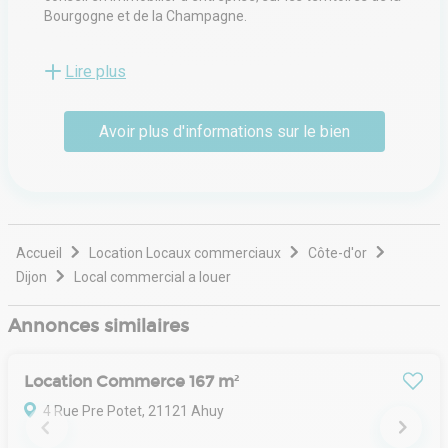
Bourgogne et de la Champagne.
Une équipe composée de 7 consultants qui apportent
Lire plus
leurs conseils suivant leur spécialisation (immobilier
tertiaire, industriel, commercial ou investissement),
secondée par un service back-office de 5 personnes.
Avoir plus d'informations sur le bien
Accueil
Location Locaux commerciaux
Côte-d'or
Dijon
Local commercial a louer
Annonces similaires
Location Commerce 167 m²
4 Rue Pre Potet, 21121 Ahuy