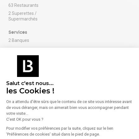
63 Restaurants
2 Superettes /
Supermarchés
Services
2 Banques
En savoir plus sur le quartier
Salut c'est nous...
les Cookies !
Énergie
On a attendu d'être sûrs que le contenu de ce site vous intéresse avant
Diagnostic de performance énergétique (DPE)
de vous déranger, mais on aimerait bien vous accompagner pendant
votre visite...
C'est OK pour vous ?
Consommation (énergie primaire) :
Non communiqué
Pour modifier vos préférences par la suite, cliquez sur le lien
'Préférences de cookies' situé dans le pied de page.
En savoir plus sur le bien
Indice d'émission de gaz à effet de serre (GES)