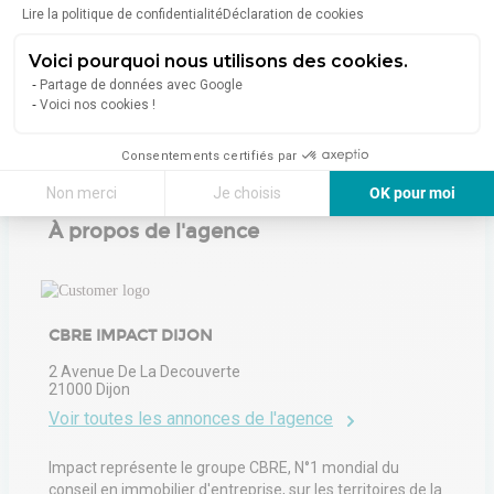
Lire la politique de confidentialité
Déclaration de cookies
Voici pourquoi nous utilisons des cookies.
Émissions :
Non communiqué
Partage de données avec Google
Voici nos cookies !
Consentements certifiés par
Non merci
Je choisis
OK pour moi
Axeptio consent
Plateforme de Gestion du Consentement : Personnalisez vos Options
À propos de l'agence
Notre plateforme vous permet d'adapter et de gérer vos paramètres de 
CBRE IMPACT DIJON
2 Avenue De La Decouverte
21000
Dijon
Voir toutes les annonces de l'agence
Impact représente le groupe CBRE, N°1 mondial du
conseil en immobilier d'entreprise, sur les territoires de la