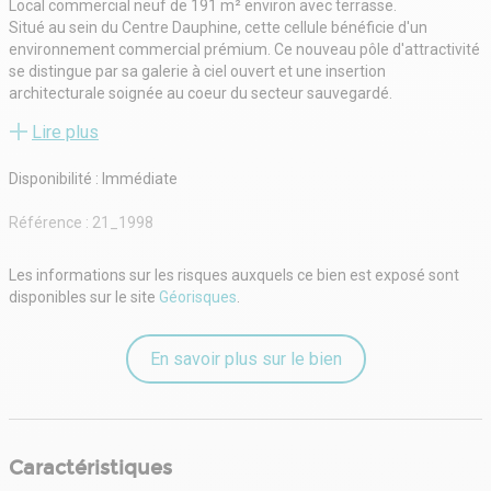
Local commercial neuf de 191 m² environ avec terrasse.
Situé au sein du Centre Dauphine, cette cellule bénéficie d'un
environnement commercial prémium. Ce nouveau pôle d'attractivité
se distingue par sa galerie à ciel ouvert et une insertion
architecturale soignée au coeur du secteur sauvegardé.
Livraison: Brut de béton et fluides en attente
Lire plus
Atouts: terrasse, visibilité, flux piéton majeur, prestations de haute
qualité
Disponibilité : Immédiate
Référence :
21_1998
Les informations sur les risques auxquels ce bien est exposé sont
disponibles sur le site
Géorisques
.
En savoir plus sur le bien
Caractéristiques