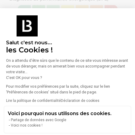
Consommation (énergie primaire) :
Non communiqué
En savoir plus sur le bien
Indice d'émission de gaz à effet de serre (GES)
Salut c'est nous...
les Cookies !
Émissions :
Non communiqué
On a attendu d'être sûrs que le contenu de ce site vous intéresse avant
de vous déranger, mais on aimerait bien vous accompagner pendant
votre visite...
C'est OK pour vous ?
Pour modifier vos préférences par la suite, cliquez sur le lien
'Préférences de cookies' situé dans le pied de page.
À propos de l'agence
Lire la politique de confidentialité
Déclaration de cookies
Voici pourquoi nous utilisons des cookies.
Partage de données avec Google
AIRES D'ENTREPRISES
Voici nos cookies !
79 Rue De La Barre