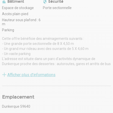
Bâtiment
Sécurité
Espace de stockage
Porte sectionnelle
Accès plain-pied
Hauteur sous plafond : 6
m
Parking
Cette offre bénéficie des aménagements suivants :
- Une grande porte sectionnelle de 8 X 4,50 m
- Un grand mur rideau avec des ouvrants de 5 X 4,60 m
- Un vaste parking
L'adresse est située dans un parc d'activités dynamique de
Dunkerque proche des dessertes : autoroutes, gares et arrêts de bus
à proximité.
Surface RDC : 600 m²
Afficher plus d'informations
Haut. libre min. ss poutre : 6 m
Accès bâtiment : Gros Porteurs
Nbr de portes plain pied : 1
Emplacement
Ossature : Métallique
Couverture : Bac acier
Dunkerque 59640