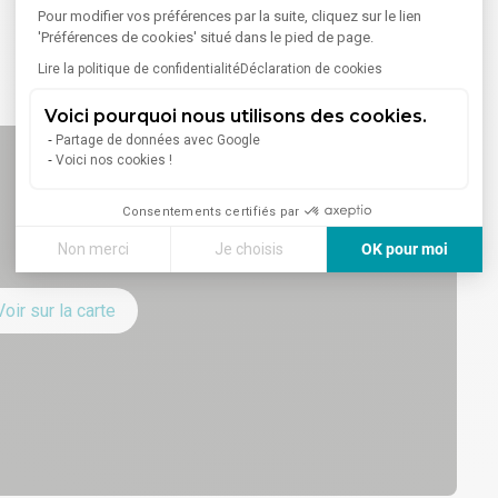
Pour modifier vos préférences par la suite, cliquez sur le lien
'Préférences de cookies' situé dans le pied de page.
Lire la politique de confidentialité
Déclaration de cookies
Voici pourquoi nous utilisons des cookies.
Partage de données avec Google
Voici nos cookies !
Consentements certifiés par
Non merci
Je choisis
OK pour moi
Axeptio consent
Plateforme de Gestion du Consentement : Personnalisez vos
Voir sur la carte
Notre plateforme vous permet d'adapter et de gérer vos paramè