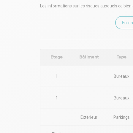
Situation/Transports :
Les informations sur les risques auxquels ce bien 
Bus Ligne N2 - 30
Tram Ligne D
Route N4 - Meinau - Neudorf
En sa
Dépot de garantie : 3 mois de loyer HT HC
Étage
Bâtiment
Type
1
Bureaux
1
Bureaux
Extérieur
Parkings