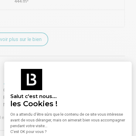
444 m²
voir plus sur le bien
Equipements
Climatisation
Salut c'est nous...
Faux plafond
les Cookies !
Meublé
On a attendu d'être sûrs que le contenu de ce site vous intéresse
20 euros / an HT
avant de vous déranger, mais on aimerait bien vous accompagner
pendant votre visite...
C'est OK pour vous ?