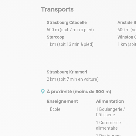
Transports
Strasbourg Citadelle
Aristide 
600 m (soit 7 min à pied)
600 m (so
Starcoop
Winston C
1 km (soit 13 min à pied)
1 km (soi
Strasbourg Krimmeri
2 km (soit 7 min en voiture)
À proximité (moins de 300 m)
Enseignement
Alimentation
1 École
1 Boulangerie /
Pâtisserie
1 Commerce
alimentaire
1 Restaurant