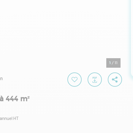
1
/
11
on
à 444 m²
 annuel HT