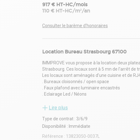
917 € HT-HC/mois
110 € HT-HC/m²/an
Consulter le barème d'honoraires
Location Bureau Strasbourg 67100
IMMPROVE vous propose à la location deux platea
Strasbourg. Ces locaux sont à 5 mn de l'arrêt de t
Les locaux sont aménagés d'une cuisine et de RJ
. Bureaux cloisonnés / open space
. Faux plafond avec luminaire encastrés
. Eclairage Led / Néons
. Murs peints
. Sol moquette
Lire plus
. Climatisation réversible
Type de contrat : 3/6/9
. Chauffage au gaz
. Plinthes périphériques
Disponibilité : Immédiate
. Douche / Sanitaire communs
Référence :
13823050-0037L
. Baie de brassage